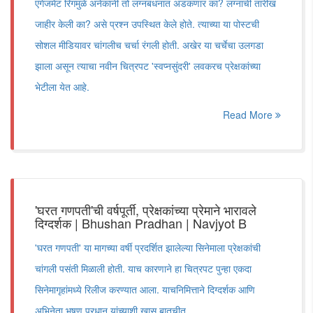
एंगेजमेंट रिंगमुळे अनेकांनी तो लग्नबंधनात अडकणार का? लग्नाची तारीख
जाहीर केली का? असे प्रश्न उपस्थित केले होते. त्याच्या या पोस्टची
सोशल मीडियावर चांगलीच चर्चा रंगली होती. अखेर या चर्चेचा उलगडा
झाला असून त्याचा नवीन चित्रपट 'स्वप्नसुंदरी' लवकरच प्रेक्षकांच्या
भेटीला येत आहे.
Read More
'घरत गणपती'ची वर्षपूर्ती, प्रेक्षकांच्या प्रेमाने भारावले
दिग्दर्शक | Bhushan Pradhan | Navjyot B
'घरत गणपती' या मागच्या वर्षी प्रदर्शित झालेल्या सिनेमाला प्रेक्षकांची
चांगली पसंती मिळाली होती. याच कारणाने हा चित्रपट पुन्हा एकदा
सिनेमागृहांमध्ये रिलीज करण्यात आला. याचनिमित्ताने दिग्दर्शक आणि
अभिनेता भूषण प्रधान यांच्याशी खास बातचीत.