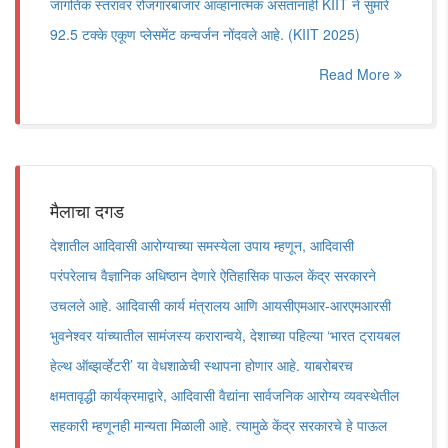
जागतिक स्तरावर रोजगारबाजार आव्हानात्मक असतानाही KIIT ने सुमारे
92.5 टक्के एकूण प्लेसमेंट कन्वर्जन नोंदवले आहे. (KIIT 2025)
Read More
मैलाचा दगड
देशातील आदिवासी आरोग्याच्या समस्येला उपाय म्हणून, आदिवासी
परंपरेलाच वैज्ञानिक अधिष्ठान देणारे ऐतिहासिक पाऊल केंद्र सरकारने
उचलले आहे. आदिवासी कार्य मंत्रालय आणि आयसीएमआर-आरएमआरसी
भुवनेश्वर यांच्यातील सामंजस्य करारान्वये, देशाच्या पहिल्या ‌‘भारत ट्रायबल
हेल्थ ऑब्झर्व्हेटरी‌’ या वेधशाळेची स्थापना होणार आहे. याबरोबरच
क्षमतावृद्धी कार्यक्रमाद्वारे, आदिवासी वैद्यांना सार्वजनिक आरोग्य व्यवस्थेतील
सहकारी म्हणूनही मान्यता मिळाली आहे. त्यामुळे केंद्र सरकारचे हे पाऊल