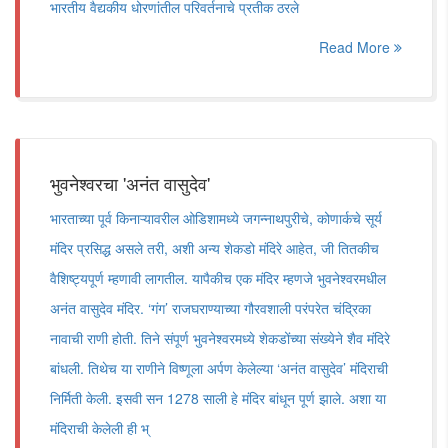
भारतीय वैद्यकीय धोरणांतील परिवर्तनाचे प्रतीक ठरले
Read More
भुवनेश्वरचा 'अनंत वासुदेव'
भारताच्या पूर्व किनाऱ्यावरील ओडिशामध्ये जगन्नाथपुरीचे, कोणार्कचे सूर्य
मंदिर प्रसिद्ध असले तरी, अशी अन्य शेकडो मंदिरे आहेत, जी तितकीच
वैशिष्ट्यपूर्ण म्हणावी लागतील. यापैकीच एक मंदिर म्हणजे भुवनेश्वरमधील
अनंत वासुदेव मंदिर. ‌‘गंग‌’ राजघराण्याच्या गौरवशाली परंपरेत चंद्रिका
नावाची राणी होती. तिने संपूर्ण भुवनेश्वरमध्ये शेकडोंच्या संख्येने शैव मंदिरे
बांधली. तिथेच या राणीने विष्णूला अर्पण केलेल्या ‌‘अनंत वासुदेव‌’ मंदिराची
निर्मिती केली. इसवी सन 1278 साली हे मंदिर बांधून पूर्ण झाले. अशा या
मंदिराची केलेली ही भ्