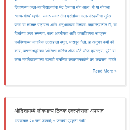
ठिकाणच्या कला-महाविद्यालयांना भेट देण्याचा योग आला. मी या योगाला
‘भाग्य-योग्य’ म्हणेन. जवळ-जवळ तीन प्रांतांच्या कला-संस्कृतीचा सुरेख
संगम या काळात पाहायला आणि अनुभवायला मिळाला. महाराष्ट्रातील मी, या
तिघांच्या कला-समन्वय, कला-आत्मीयता आणि कलाविषयक उपक्रम
राबविण्याच्या मानसिक उत्साहाला बघून, भारावून गेलो. हा अनुभव कमी की
काय, जगन्नाथपुरीच्या ‘ओडिशा कॉलेज ऑफ ऑर्ट अ‍ॅण्ड क्राफ्ट्स, पुरी’ या
कला-महाविद्यालयाच्या उत्सवी मानसिक सकारात्मकतेने तर ‘कळसच’ गाठले
Read More
ओडिशामध्ये लोकमान्य टिळक एक्स्प्रेसला अपघात
अपघातात २० जण जखमी; ५ जणांची प्रकृती गंभीर