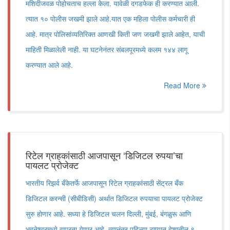
मशिदीजवळ पोहोचताच हल्ला केला. यावेळी दगडफेक ही करण्यात आली.
त्यात १० पोलीस जखमी झाले आहे.यात एक महिला पोलीस कर्मचारी ही
आहे. मात्र पोलिसांव्यतिरिक्त आणखी किती जण जखमी झाले आहेत, याची
माहिती मिळालेली नाही. या घटनेनंतर संबलपूरमध्ये कलम १४४ लागू
करण्यात आले आहे.
Read More
रिटेल ग्राहकांसाठी आजपासून ‘डिजिटल रुपया’चा
पायलट प्रोजेक्ट
भारतीय रिझर्व बँकेतर्फे आजपासून रिटेल ग्राहकांसाठी सेंट्रल बँक
डिजिटल करन्सी (सीबीडिसी) अर्थात डिजिटल रुपयाचा पायलट प्रोजेक्ट
सुरु होणार आहे. सध्या हे डिजिटल चलन दिल्ली, मुंबई, बंगळुरू आणि
भुवनेश्वरमध्ये वापरता येणार आहे. त्यानंतर पहिल्या टप्प्यात देशातील ९