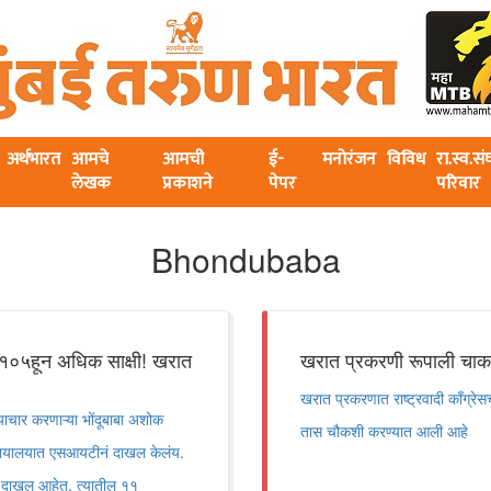
अर्थभारत
आमचे
आमची
ई-
मनोरंजन
विविध
रा.स्व.स
लेखक
प्रकाशने
पेपर
परिवार
Bhondubaba
 १०५हून अधिक साक्षी! खरात
खरात प्रकरणी रूपाली चाक
खरात प्रकरणात राष्ट्रवादी काँग्रे
चार करणाऱ्या भोंदूबाबा अशोक
तास चौकशी करण्यात आली आहे
 न्यायालयात एसआयटीनं दाखल केलंय.
े दाखल आहेत. त्यातील ११