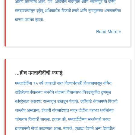
आरोप करण्यात आला. पण, अखेरीस नंदिग्राम आणि भवानीपूर या दोन्ही
मतदारसंघांतून सुवेंदू अधिकारीच विजयी ठरले आणि तृणमूलच्या धनशक्तीचा
दारुण पराभव झाला.
Read More
...हीच ममतादीदींची कमाई!
ममतादीदींना १५ वर्षे एकहाती सत्ता दिल्यानंतरही विकासापासून वंचित
राहिलेल्या बंगालच्या जनतेने यंदाच्या विधानसभा निवडणुकीत तृणमूल
काँग्रेसला अक्षरश: राज्यातून उखडून फेकले. एकीकडे बंगालमध्ये विजयी
जल्लोष असताना, शेजारी बांगलादेशात मात्र दीदींचा पराभव धर्मांधांच्या
चांगलाच जिव्हारी लागला. इतका की, ममतादीदींच्या समर्थनार्थ चक्क
ढाक्यामध्ये मोर्चा काढण्यात आला. म्हणजे, एखाद्या देशाने अन्य देशातील