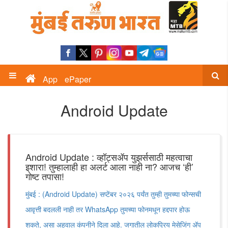
App
ePaper
Android Update
Android Update : व्हॉट्सॲप युझर्ससाठी महत्वाचा
इशारा! तुम्हालाही हा अलर्ट आला नाही ना? आजच ‘ही’
गोष्ट तपासा!
मुंबई : (Android Update) सप्टेंबर २०२६ पर्यंत तुम्ही तुमच्या फोन्सची
आवृत्ती बदलली नाही तर WhatsApp तुमच्या फोनमधून हद्दपार होऊ
शकते, असा अहवाल कंपनीने दिला आहे. जगातील लोकप्रिय मेसेजिंग ॲप