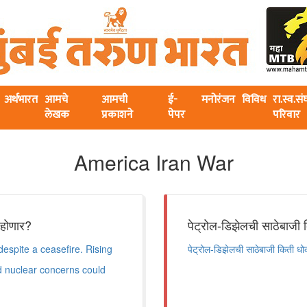
अर्थभारत
आमचे
आमची
ई-
मनोरंजन
विविध
रा.स्व.स
लेखक
प्रकाशने
पेपर
परिवार
America Iran War
ी होणार?
पेट्रोल-डिझेलची साठेबाज
espite a ceasefire. Rising
पेट्रोल-डिझेलची साठेबाजी किती 
nd nuclear concerns could