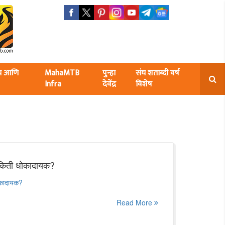
ंघ आणि
MahaMTB
पुन्हा
संघ शताब्दी वर्ष
Infra
देवेंद्र
विशेष
ी किती धोकादायक?
धोकादायक?
Read More