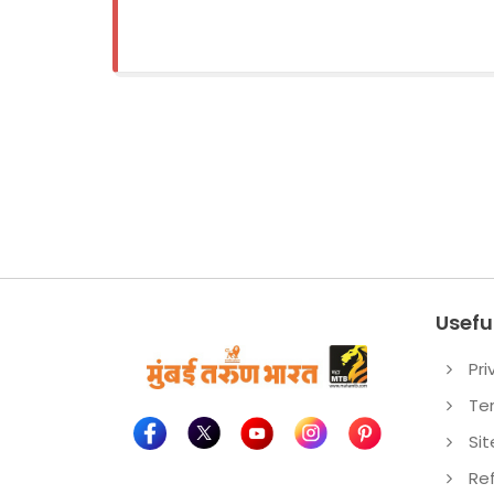
Useful
Pri
Te
Si
Re