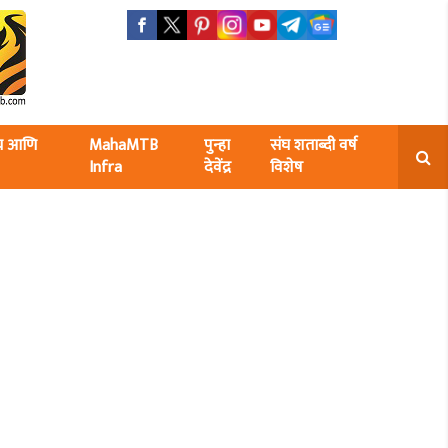
ंघ आणि
MahaMTB
पुन्हा
संघ शताब्दी वर्ष
Infra
देवेंद्र
विशेष