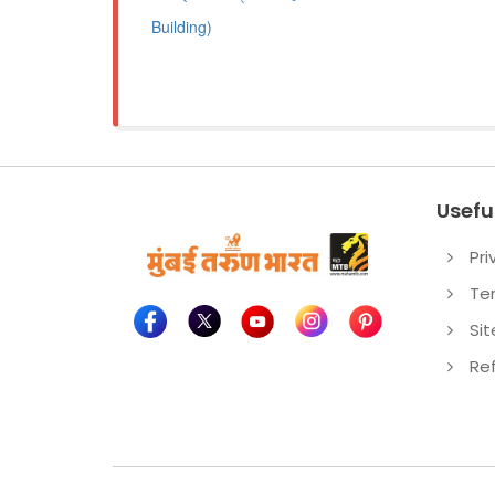
Building)
Useful
Pri
Te
Si
Re