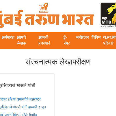
अर्थभारत
आमचे
आमची
ई-
मनोरंजन
विविध
रा.स्व.स
लेखक
प्रकाशने
पेपर
परिवार
संरचनात्मक लेखापरीक्षण
द्रसिंहराजे भोसले यांची
एअर इंडिया’ इमारतीचे महाराष्ट्र
्रसिंहराजे भोसले यांनी बुधवारी ३ जून
्यक सूचना दिल्या. (Air India