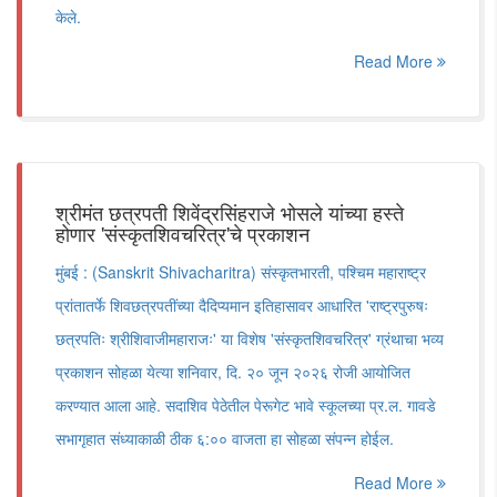
केले.
Read More
श्रीमंत छत्रपती शिवेंद्रसिंहराजे भोसले यांच्या हस्ते
होणार 'संस्कृतशिवचरित्र'चे प्रकाशन
मुंबई : (Sanskrit Shivacharitra) संस्कृतभारती, पश्चिम महाराष्ट्र
प्रांतातर्फे शिवछत्रपतींच्या दैदिप्यमान इतिहासावर आधारित 'राष्ट्रपुरुषः
छत्रपतिः श्रीशिवाजीमहाराजः' या विशेष 'संस्कृतशिवचरित्र' ग्रंथाचा भव्य
प्रकाशन सोहळा येत्या शनिवार, दि. २० जून २०२६ रोजी आयोजित
करण्यात आला आहे. सदाशिव पेठेतील पेरूगेट भावे स्कूलच्या प्र.ल. गावडे
सभागृहात संध्याकाळी ठीक ६:०० वाजता हा सोहळा संपन्न होईल.
Read More