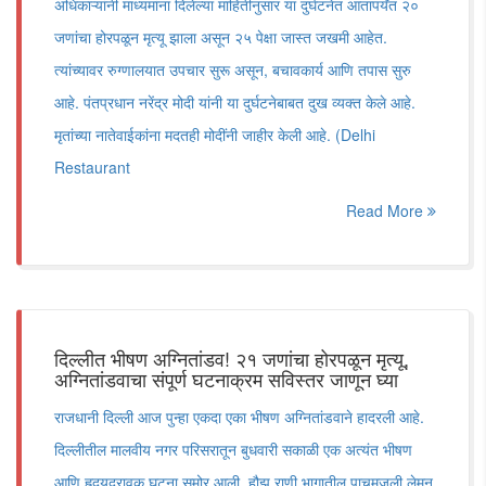
अधिकाऱ्यांनी माध्यमांना दिलेल्या माहितीनुसार या दुर्घटनेत आतापर्यंत २०
जणांचा होरपळून मृत्यू झाला असून २५ पेक्षा जास्त जखमी आहेत.
त्यांच्यावर रुग्णालयात उपचार सुरू असून, बचावकार्य आणि तपास सुरु
आहे. पंतप्रधान नरेंद्र मोदी यांनी या दुर्घटनेबाबत दुख व्यक्त केले आहे.
मृतांच्या नातेवाईकांना मदतही मोदींनी जाहीर केली आहे. (Delhi
Restaurant
Read More
दिल्लीत भीषण अग्नितांडव! २१ जणांचा होरपळून मृत्यू,
अग्नितांडवाचा संपूर्ण घटनाक्रम सविस्तर जाणून घ्या
राजधानी दिल्ली आज पुन्हा एकदा एका भीषण अग्नितांडवाने हादरली आहे.
दिल्लीतील मालवीय नगर परिसरातून बुधवारी सकाळी एक अत्यंत भीषण
आणि हृदयद्रावक घटना समोर आली. हौझ राणी भागातील पाचमजली लेमन