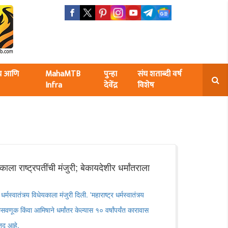
ंघ आणि
MahaMTB
पुन्हा
संघ शताब्दी वर्ष
Infra
देवेंद्र
विशेष
ेयकाला राष्ट्रपतींची मंजुरी; बेकायदेशीर धर्मांतराला
र धर्मस्वातंत्र्य विधेयकाला मंजुरी दिली. 'महाराष्ट्र धर्मस्वातंत्र्य
ूक किंवा आमिषाने धर्मांतर केल्यास १० वर्षांपर्यंत कारावास
तूद आहे.