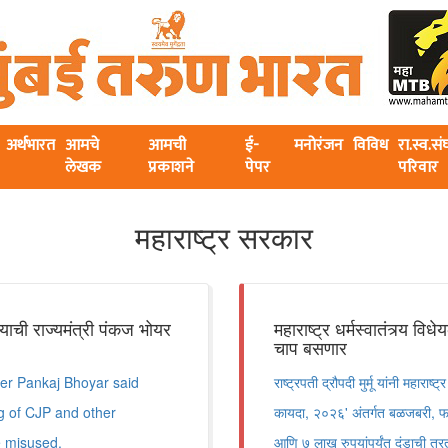
अर्थभारत
आमचे
आमची
ई-
मनोरंजन
विविध
रा.स्व.स
लेखक
प्रकाशने
पेपर
परिवार
महाराष्ट्र सरकार
ाची राज्यमंत्री पंकज भोयर
महाराष्ट्र धर्मस्वातंत्र्य विध
चाप बसणार
er Pankaj Bhoyar said
राष्ट्रपती द्रौपदी मुर्मू यांनी महाराष्ट्
ng of CJP and other
कायदा, २०२६' अंतर्गत बळजबरी, फसवण
e misused.
आणि ७ लाख रुपयांपर्यंत दंडाची तर