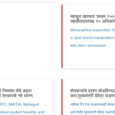
महसूल खात्यात 'कलम १५५' च
तहसीलदारांसह १५ अधिकारी न
Maharashtra suspended 15 r
in land record manipulation
also been announced.
्ती नियमांत मोठे बदल!
शेतकऱ्यांचे प्रश्न सोडविण्या
साठी सरकारचे नवे धोरण
करा;मुख्यमंत्री देवेंद्र फडण
ARTI, SARTHI, Mahajyoti
नाशिक रिंग रोड प्रकल्पासाठी शेतकऱ्या
, direct student benefits, and
असे निर्देश मुख्यमंत्री देवेंद्र फडणवी