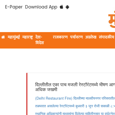
E-Paper
Download App
महामुंबई
महाराष्ट्र
देश-
राजकारण
पर्यावरण
अग्रलेख
संपादकीय
विदेश
दिल्लीतील एका पाच मजली रेस्टॉरंटमध्ये भीषण आग;
अधिक जखमी
(Delhi Restaurant Fire) दिल्लीच्या मालवीयनगर परिसरातील
तळघरात असलेल्या रेस्टॉरंटमध्ये बुधवारी ३ जून रोजी सकाळी ८
स्थानिक अधिकाऱ्यांनी माध्यमांना दिलेल्या माहितीनुसार या दुर्घटन