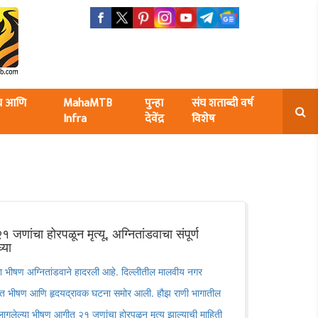
ंघ आणि
MahaMTB
पुन्हा
संघ शताब्दी वर्ष
Infra
देवेंद्र
विशेष
 जणांचा होरपळून मृत्यू, अग्नितांडवाचा संपूर्ण
्या
ा भीषण अग्नितांडवाने हादरली आहे. दिल्लीतील मालवीय नगर
यंत भीषण आणि हृदयद्रावक घटना समोर आली. हौझ राणी भागातील
 लागलेल्या भीषण आगीत २१ जणांचा होरपळून मृत्यू झाल्याची माहिती