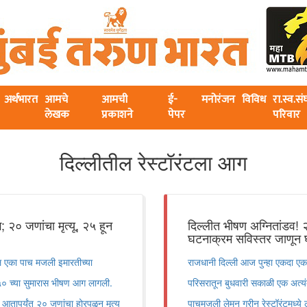
अर्थभारत
आमचे
आमची
ई-
मनोरंजन
विविध
रा.स्व.स
लेखक
प्रकाशने
पेपर
परिवार
दिल्लीतील रेस्टॉरंटला आग
 २० जणांचा मृत्यू, २५ हून
दिल्लीत भीषण अग्नितांडव! २१
घटनाक्रम सविस्तर जाणून घ
 एका पाच मजली इमारतीच्या
राजधानी दिल्ली आज पुन्हा एकदा एक
:५० च्या सुमारास भीषण आग लागली.
परिसरातून बुधवारी सकाळी एक अत्
ेत आतापर्यंत २० जणांचा होरपळून मृत्यू
पाचमजली लेमन ग्रीन रेस्टॉरंटमध्ये