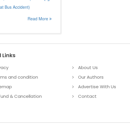
urat Bus Accident)
Read More
 Links
vacy
About Us
rms and condition
Our Authors
temap
Advertise With Us
fund & Cancellation
Contact