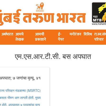
अर्थभारत
आमचे
आमची
ई-
मनोरंजन
विविध
रा.स्व.स
लेखक
प्रकाशने
पेपर
परिवार
एम.एस.आर.टी.सी. बस अपघात
अपघात; ७ जणांचा मृत्यू, ४१
र राज्य परिवहन मंडळाच्या (MSRTC)
बसला भीषण आग लागली होती. मुख्य
न होते. अपघातात ७ प्रवाशांचा मृत्यू