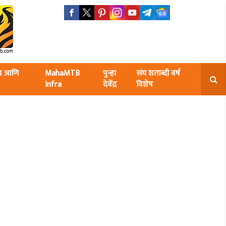
ंघ आणि
MahaMTB
पुन्हा
संघ शताब्दी वर्ष
Infra
देवेंद्र
विशेष