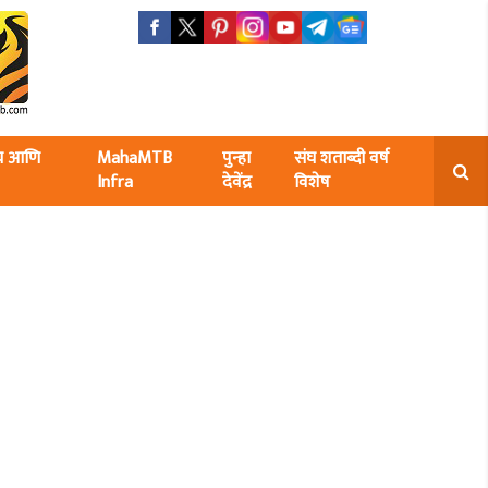
ंघ आणि
MahaMTB
पुन्हा
संघ शताब्दी वर्ष
Infra
देवेंद्र
विशेष