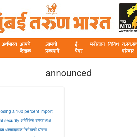
अर्थभारत
आमचे
आमची
ई-
मनोरंजन
विविध
रा.स्व.स
लेखक
प्रकाशने
पेपर
परिवार
announced
sing a 100 percent import
ecurity अमेरिकेचे राष्ट्राध्यक्ष
हा एका धक्कादायक निर्णयाची घोषणा