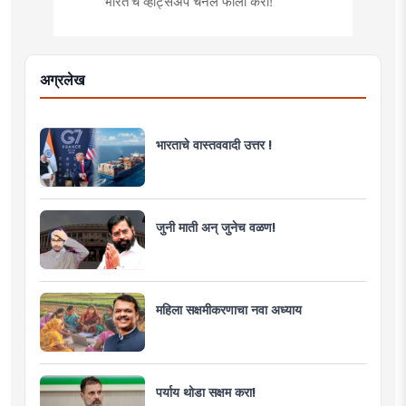
भारत'चं व्हॉट्सअप चॅनल फॉलो करा!
अग्रलेख
भारताचे वास्तववादी उत्तर !
जुनी माती अन् जुनेच वळण!
महिला सक्षमीकरणाचा नवा अध्याय
पर्याय थोडा सक्षम करा!