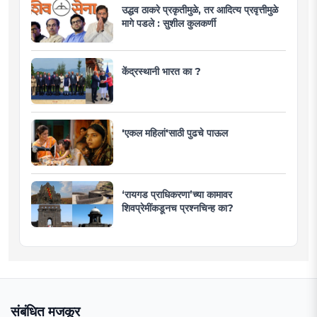
उद्धव ठाकरे प्रकृतीमुळे, तर आदित्य प्रवृत्तीमुळे
मागे पडले : सुशील कुलकर्णी
केंद्रस्थानी भारत का ?
'एकल महिलां'साठी पुढचे पाऊल
‘रायगड प्राधिकरणा’च्या कामावर
शिवप्रेमींकडूनच प्रश्नचिन्ह का?
संबंधित मजकूर