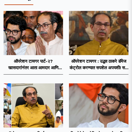
ऑपरेशन टायगर पार्ट-२?
ऑपरेशन टायगर : उद्धव ठाकरे डॅमेज
खासदारांनंतर आता आमदार आणि
कंट्रोल करण्यात सपशेल अपयशी! सहा
नगरसेवकही शिंदेंच्या वाटेवर?
खासदारांनंतर आमदारांसह नगरसेवकही
शिंदेंकडे जाण्याच्या चर्चा सुरू