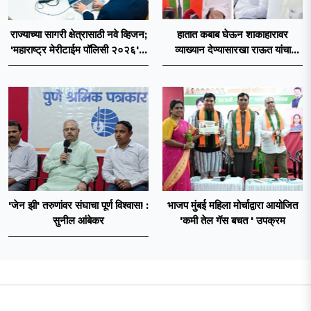
राज्याच्या सागरी क्षेत्रासाठी नवे व्हिजन;
हातात कबाब घेऊन शाकाहारावर
'महाराष्ट्र मेरीटाईम पॉलिसी २०२६'चा
व्याख्यान देण्यासारखा राऊत यांचा
प्रस्ताव
प्रयत्न - नवनाथ बन
'जेन झी' तरुणांवर संघाचा पूर्ण विश्वास! :
भाजप मुंबई महिला मोर्चाद्वारा आयोजित
सुनील आंबेकर
'कमी तेल गॅस बचत ' उपक्रम