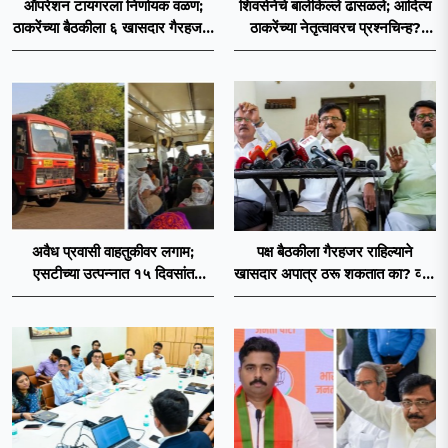
ऑपरेशन टायगरला निर्णायक वळण;
शिवसेनेचे बालेकिल्ले ढासळले; आदित्य
ठाकरेंच्या बैठकीला ६ खासदार गैरहजर,
ठाकरेंच्या नेतृत्वावरच प्रश्नचिन्ह?
थेट शिंदे सेनेत विलीन होण्याचा
ठाकरे ब्रँड नेमका कुठे चुकला?
प्रस्ताव?
अवैध प्रवासी वाहतुकीवर लगाम;
पक्ष बैठकीला गैरहजर राहिल्याने
एसटीच्या उत्पन्नात १५ दिवसांत
खासदार अपात्र ठरू शकतात का? व्हीप
४३.८३ कोटींची वाढ!
आणि कायदा नेमकं काय सांगतो?