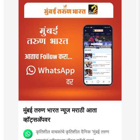
मुंबई तरुण भारत न्यूज मराठी आता
व्हॉट्सॲपवर
कृतिशील वाचकांचे कृतिशील दैनिक 'मुंबई तरुण