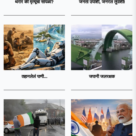
थरार की मृत्यूचा सापळा?
जनता उपाशी, जनरल तुपाशी!
तहानलेलं पाणी...
जपानी जलरक्षक