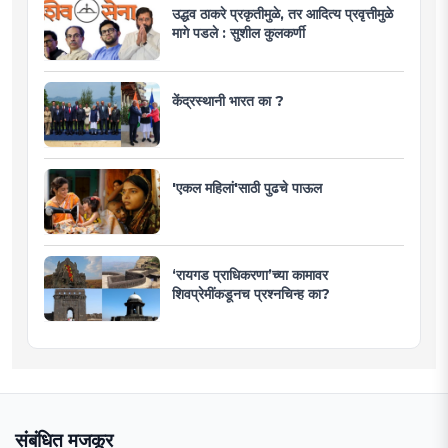
उद्धव ठाकरे प्रकृतीमुळे, तर आदित्य प्रवृत्तीमुळे
मागे पडले : सुशील कुलकर्णी
केंद्रस्थानी भारत का ?
'एकल महिलां'साठी पुढचे पाऊल
‘रायगड प्राधिकरणा’च्या कामावर
शिवप्रेमींकडूनच प्रश्नचिन्ह का?
संबंधित मजकूर