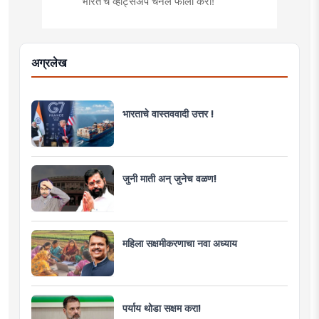
भारत'चं व्हॉट्सअप चॅनल फॉलो करा!
अग्रलेख
भारताचे वास्तववादी उत्तर !
जुनी माती अन् जुनेच वळण!
महिला सक्षमीकरणाचा नवा अध्याय
पर्याय थोडा सक्षम करा!