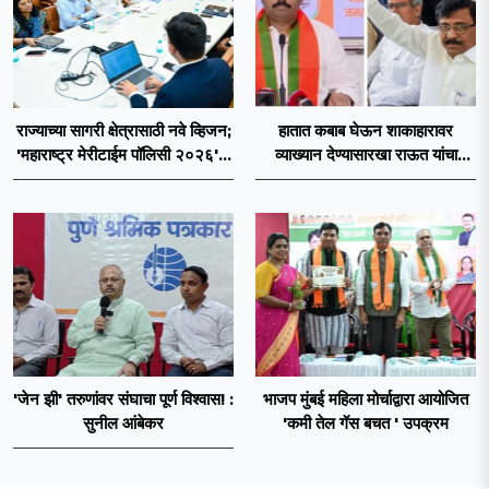
राज्याच्या सागरी क्षेत्रासाठी नवे व्हिजन;
हातात कबाब घेऊन शाकाहारावर
'महाराष्ट्र मेरीटाईम पॉलिसी २०२६'चा
व्याख्यान देण्यासारखा राऊत यांचा
प्रस्ताव
प्रयत्न - नवनाथ बन
'जेन झी' तरुणांवर संघाचा पूर्ण विश्वास! :
भाजप मुंबई महिला मोर्चाद्वारा आयोजित
सुनील आंबेकर
'कमी तेल गॅस बचत ' उपक्रम