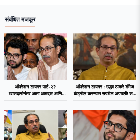
संबंधित मजकूर
ऑपरेशन टायगर पार्ट-२?
ऑपरेशन टायगर : उद्धव ठाकरे डॅमेज
खासदारांनंतर आता आमदार आणि
कंट्रोल करण्यात सपशेल अपयशी! सहा
नगरसेवकही शिंदेंच्या वाटेवर?
खासदारांनंतर आमदारांसह नगरसेवकही
शिंदेंकडे जाण्याच्या चर्चा सुरू