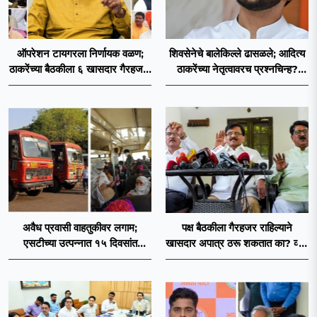
ऑपरेशन टायगरला निर्णायक वळण;
शिवसेनेचे बालेकिल्ले ढासळले; आदित्य
ठाकरेंच्या बैठकीला ६ खासदार गैरहजर,
ठाकरेंच्या नेतृत्वावरच प्रश्नचिन्ह?
थेट शिंदे सेनेत विलीन होण्याचा
ठाकरे ब्रँड नेमका कुठे चुकला?
प्रस्ताव?
अवैध प्रवासी वाहतुकीवर लगाम;
पक्ष बैठकीला गैरहजर राहिल्याने
एसटीच्या उत्पन्नात १५ दिवसांत
खासदार अपात्र ठरू शकतात का? व्हीप
४३.८३ कोटींची वाढ!
आणि कायदा नेमकं काय सांगतो?