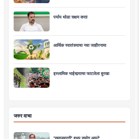
पर्याय थोडा सक्षम करा!
आर्थिक स्वातंत्र्याचा नवा जाहीरनामा
इस्लामिक भाईचार्‍याचा फाटलेला बुरखा
जरुर वाचा
'समाजव्रती' हभप सुयोग आपटे