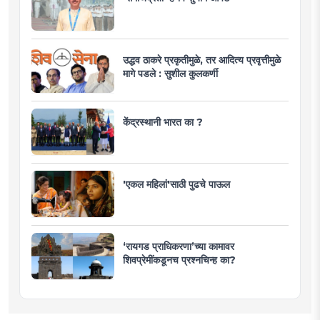
उद्धव ठाकरे प्रकृतीमुळे, तर आदित्य प्रवृत्तीमुळे
मागे पडले : सुशील कुलकर्णी
केंद्रस्थानी भारत का ?
'एकल महिलां'साठी पुढचे पाऊल
‘रायगड प्राधिकरणा’च्या कामावर
शिवप्रेमींकडूनच प्रश्नचिन्ह का?