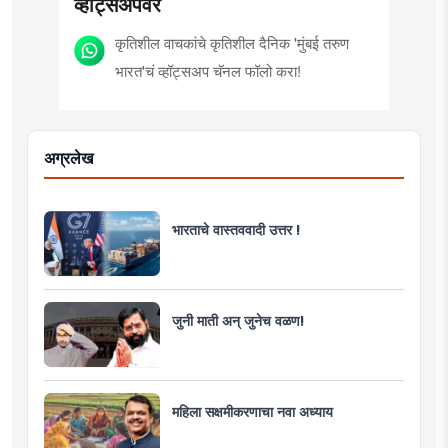
व्हॉट्सॲपवर
कृतिशील वाचकांचे कृतिशील दैनिक 'मुंबई तरुण
भारत'चं व्हॉट्सअप चॅनल फॉलो करा!
अग्रलेख
भारताचे वास्तववादी उत्तर !
जुनी माती अन् जुनेच वळण!
महिला सक्षमीकरणाचा नवा अध्याय