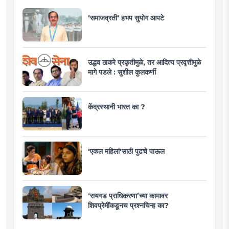
'समाजव्रती' हभप सुयोग आपटे
उद्धव ठाकरे प्रकृतीमुळे, तर आदित्य प्रवृत्तीमुळे
मागे पडले : सुशील कुलकर्णी
केंद्रस्थानी भारत का ?
'एकल महिलां'साठी पुढचे पाऊल
‘रायगड प्राधिकरणा’च्या कामावर
शिवप्रेमींकडूनच प्रश्नचिन्ह का?