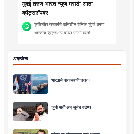
मुंबई तरुण भारत न्यूज मराठी आता
व्हॉट्सॲपवर
कृतिशील वाचकांचे कृतिशील दैनिक 'मुंबई तरुण
भारत'चं व्हॉट्सअप चॅनल फॉलो करा!
अग्रलेख
भारताचे वास्तववादी उत्तर !
जुनी माती अन् जुनेच वळण!