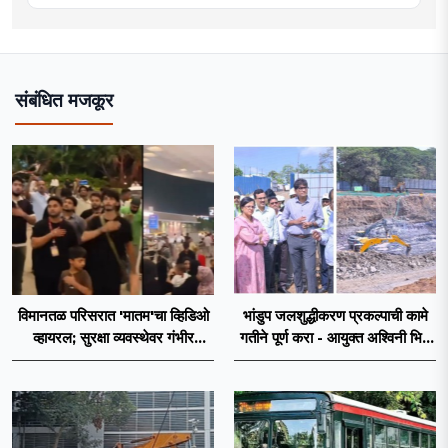
संबंधित मजकूर
विमानतळ परिसरात 'मातम'चा व्हिडिओ
भांडुप जलशुद्धीकरण प्रकल्पाची कामे
व्हायरल; सुरक्षा व्यवस्थेवर गंभीर
गतीने पूर्ण करा - आयुक्त अश्विनी भिडे
प्रश्नचिन्ह
यांचे निर्देश