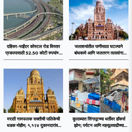
दहिसर-भाईंदर कोस्टल रोड विस्तार
जलाशयांतील पाणीसाठा घटल्याने
प्रकल्पासाठी 52.50 कोटी रुपयांच्या
बांधकामे आणि जलतरण तलावांना
पीएमसी प्रस्तावाला मंजुरीची प्रतीक्षा
पाणीपुरवठा बंद; व्यावसायिक वापरावरही
निर्बंध
मराठी नामफलक सक्तीची पालिकेची
कुलाब्यात सिंगापूरच्या धर्तीवर हॉकर्स
धडक मोहीम; १,१२४ दुकानदारांवर
झोन; पर्यटन आणि महसूलवाढीच्या
कारवाई
दृष्टीने मकरंद नार्वेकर यांचे आयुक्तांना