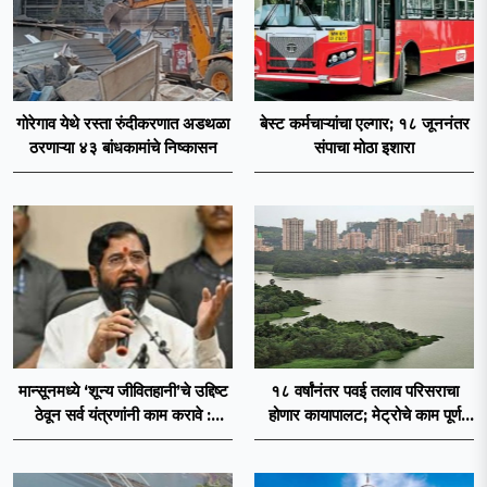
गोरेगाव येथे रस्ता रुंदीकरणात अडथळा
बेस्ट कर्मचाऱ्यांचा एल्गार; १८ जूननंतर
ठरणाऱ्या ४३ बांधकामांचे निष्कासन
संपाचा मोठा इशारा
मान्सूनमध्ये ‘शून्य जीवितहानी’चे उद्दिष्ट
१८ वर्षांनंतर पवई तलाव परिसराचा
ठेवून सर्व यंत्रणांनी काम करावे :
होणार कायापालट; मेट्रोचे काम पूर्ण
उपमुख्यमंत्री एकनाथ शिंदे
होताच पुनर्विकासाला सुरुवात;