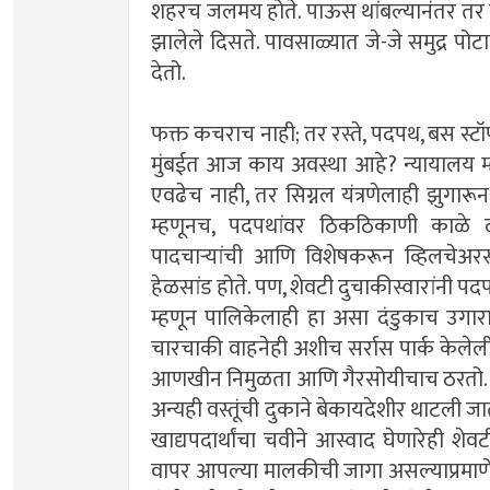
शहरच जलमय होते. पाऊस थांबल्यानंतर तर मुंबई
झालेले दिसते. पावसाळ्यात जे-जे समुद्र पोटा
देतो.
फक्त कचराच नाही; तर रस्ते, पदपथ, बस स्टॉप्स
मुंबईत आज काय अवस्था आहे? न्यायालय म्ह
एवढेच नाही, तर सिग्नल यंत्रणेलाही झुगार
म्हणूनच, पदपथांवर ठिकठिकाणी काळे दा
पादचार्‍यांची आणि विशेषकरून व्हिलचेअर
हेळसांड होते. पण, शेवटी दुचाकीस्वारांनी प
म्हणून पालिकेलाही हा असा दंडुकाच उगारावा
चारचाकी वाहनेही अशीच सर्रास पार्क केलेली
आणखीन निमुळता आणि गैरसोयीचाच ठरतो. ए
अन्यही वस्तूंची दुकाने बेकायदेशीर थाटली ज
खाद्यपदार्थांचा चवीने आस्वाद घेणारेही शेव
वापर आपल्या मालकीची जागा असल्याप्रमाणे उ