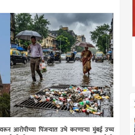
न आरोपीच्या पिंजर्‍यात उभे करणार्‍या मुंबई उच्च