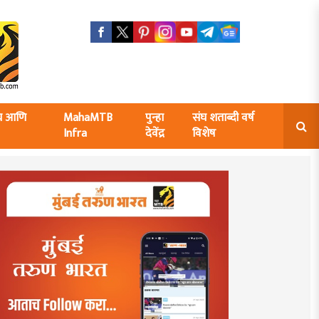
ंघ आणि
MahaMTB
पुन्हा
संघ शताब्दी वर्ष
Infra
देवेंद्र
विशेष