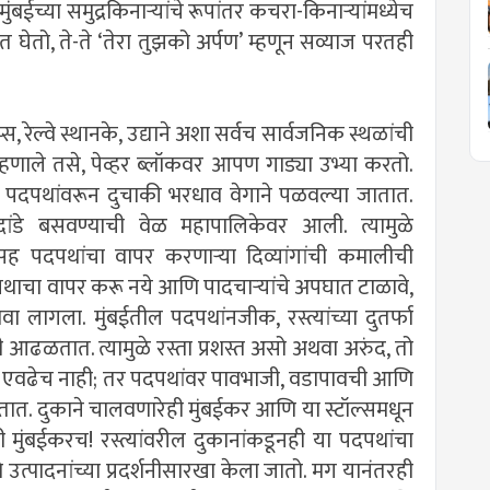
च्या समुद्रकिनार्‍यांचे रूपांतर कचरा-किनार्‍यांमध्येच
त घेतो, ते-ते ‘तेरा तुझको अर्पण’ म्हणून सव्याज परतही
, रेल्वे स्थानके, उद्याने अशा सर्वच सार्वजनिक स्थळांची
णाले तसे, पेव्हर ब्लॉकवर आपण गाड्या उभ्या करतो.
ून पदपथांवरून दुचाकी भरधाव वेगाने पळवल्या जातात.
ंडे बसवण्याची वेळ महापालिकेवर आली. त्यामुळे
सह पदपथांचा वापर करणार्‍या दिव्यांगांची कमालीची
दपथाचा वापर करू नये आणि पादचार्‍यांचे अपघात टाळावे,
 लागला. मुंबईतील पदपथांनजीक, रस्त्यांच्या दुतर्फा
 आढळतात. त्यामुळे रस्ता प्रशस्त असो अथवा अरुंद, तो
वढेच नाही; तर पदपथांवर पावभाजी, वडापावची आणि
ातात. दुकाने चालवणारेही मुंबईकर आणि या स्टॉल्समधून
टी मुंबईकरच! रस्त्यांवरील दुकानांकडूनही या पदपथांचा
त्पादनांच्या प्रदर्शनीसारखा केला जातो. मग यानंतरही