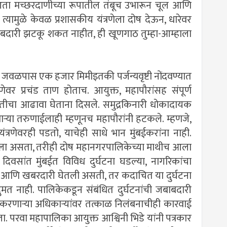
आता मच्छरदाणीच्या रूपातील तंबूच उभारून चूल आणि
यामुळे केवळ प्रशासकीय यंत्रणेला दोष देऊन, धारेवर
बाबदारी झटकू शकत नाहीत, ही खूणगाठ तुम्हा-आम्हाला
त जवळपास एक हजार मिमीइतकी पर्जन्यवृष्टी नोंदवण्यात
ेवर प्रचंड ताण होताच. आयुक्त, महापौरांसह संपूर्ण
थितीचा आढावा घेताना दिसले. समुद्रकिनारी धोकादायक
‍या तरुणाईलाही म्हणूनच महापौरांनी हटकले. म्हणजे,
्रणेवरही पडतो, याचेही साधे भान मुंबईकरांना नाही.
ू झाला असता, तरीही दोष महानगरपालिकेच्या माथीच आला
वसांत मुंबईत विविध दुर्घटना घडल्या, नागरिकांचा
ा आणि खबरदारी घेतली असती, तर कदाचित या दुर्घटना
ुमत नाही. पालिकेकडून संबंधित दुर्घटनांची जबाबदारी
र करणार्‍या अधिकार्‍यांवर तत्काळ निलंबनाचीही कारवाई
ा. परवा महापालिका आयुक्त आश्विनी भिडे यांनी पत्रकार