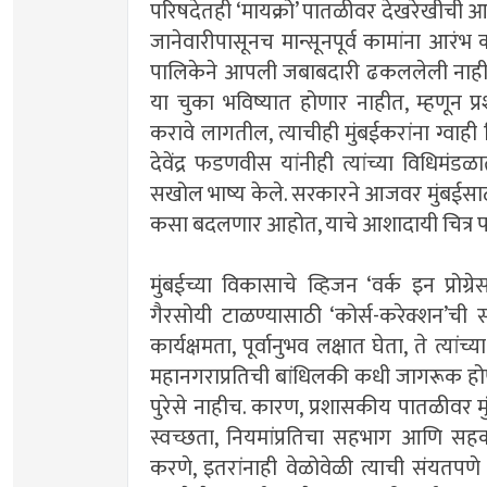
परिषदेतही ‘मायक्रो’ पातळीवर देखरेखीची आव
जानेवारीपासूनच मान्सूनपूर्व कामांना आर
पालिकेने आपली जबाबदारी ढकललेली नाही. झ
या चुका भविष्यात होणार नाहीत, म्हणून प्
करावे लागतील, त्याचीही मुंबईकरांना ग्वाही 
देवेंद्र फडणवीस यांनीही त्यांच्या विधिमंड
सखोल भाष्य केले. सरकारने आजवर मुंबईसा
कसा बदलणार आहोत, याचे आशादायी चित्र फड
मुंबईच्या विकासाचे व्हिजन ‘वर्क इन प्रोग
गैरसोयी टाळण्यासाठी ‘कोर्स-करेक्शन’च
कार्यक्षमता, पूर्वानुभव लक्षात घेता, ते त्यां
महानगराप्रतिची बांधिलकी कधी जागरूक होणार?
पुरेसे नाहीच. कारण, प्रशासकीय पातळीवर मु
स्वच्छता, नियमांप्रतिचा सहभाग आणि सहक
करणे, इतरांनाही वेळोवेळी त्याची संयतपणे