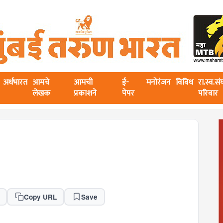
अर्थभारत
आमचे
आमची
ई-
मनोरंजन
विविध
रा.स्व.स
लेखक
प्रकाशने
पेपर
परिवार
Copy URL
Save