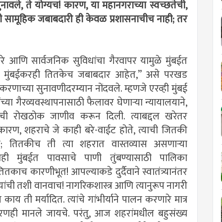
नावले, ते योग्यच! कारण, या महानगराच्या स्वच्छतेची,
शी सामूहिक जबाबदारी ही केवळ प्रशासनाचीच नाही; तर
ारे आणि सार्वजनिक सुविधांचा गैरवापर यामुळे मुंबईत
साठी मुंबईकरही तितकेच जबाबदार आहेत,” असे परखड
रकरणाच्या सुनावणीदरम्यान नोंदवले. म्हणजे एरव्ही मुंबई
्या गैरव्यवस्थापनासाठी फैलावर घेणार्‍या न्यायालयाने,
तव्याची रोखठोक जाणीव करून दिली. त्याबद्दल खरेतर
! कारण, शहराचे जे काही बरे-वाईट होते, त्याची जितकी
ी; तितकीच ती त्या शहरात वास्तव्यास असणार्‍या
 यंदाही मुंबईत पावसाचे पाणी तुंबण्यासाठी पालिका
काच कारणीभूत! आपल्याकडे दुर्दैवाने स्वातंत्र्यानंतर
्यांची तशी वानवाच! नागरिकशास्त्र आणि त्यानुरूप नागरी
 काय ती मर्यादित. त्यांचे गांभीर्याने पालन करणारे मात्र
 कारणही मानले जायचे. परंतु, आज शहरांमधील बहुसंख्य