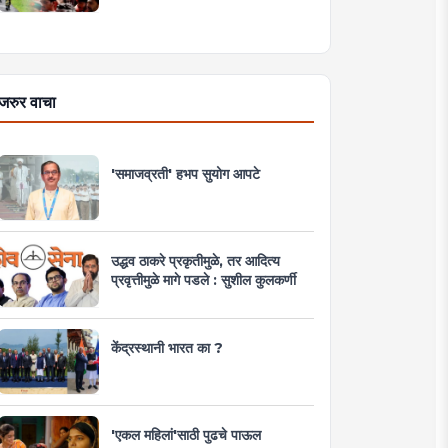
जरुर वाचा
'समाजव्रती' हभप सुयोग आपटे
उद्धव ठाकरे प्रकृतीमुळे, तर आदित्य
प्रवृत्तीमुळे मागे पडले : सुशील कुलकर्णी
केंद्रस्थानी भारत का ?
'एकल महिलां'साठी पुढचे पाऊल