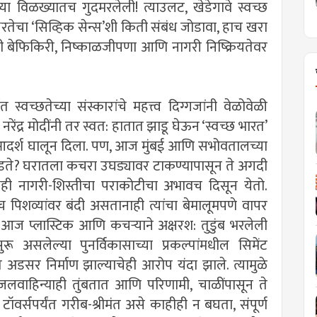
ा विळख्यातच गुदमरलेली! त्याउलट, खेडेगावे स्वच्छ
रतेचा ‘सिव्हिक सेन्स’शी किती संबंध जोडावा, हाच खरा
रांची बेफिकिरी, निष्काळजीपणा आणि नागरी निष्क्रियतेवर
ंत स्वच्छतेच्या संस्कारांचे महत्त्व दिग्गजांनी वेळोवेळी
ा. नरेंद्र मोदींनी तर स्वत: हातात झाडू घेऊन ‘स्वच्छ भारत’
ून आदर्श घालून दिला. पण, आज मुंबई आणि सभोवतालच्या
 पडते? घरातला कचरा उघड्यावर टाकण्यापासून ते अगदी
ंमध्येही नागरी-शिस्तीचा पराकोटीचा अभावच दिसून येतो.
 पिशव्यांवर बंदी असतानाही त्यांचा बेमालूमपणे वापर
े आज प्लास्टिक आणि कचर्‍याने अक्षरश: तुडुंब भरलेली
रू असलेल्या पुनर्विकासाच्या प्रकल्पांमधील सिमेंट
ाहात अडसर निर्माण झाल्याचेही आरोप यंदा झाले. त्यामुळे
यजलवाहिन्याही तुंबतात आणि परिणामी, चाळींपासून ते
 टॉवर्सपर्यंत गरीब-श्रीमंत असे काहीही न बघता, संपूर्ण