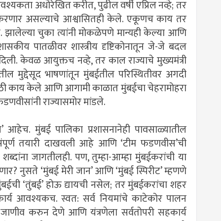
श्यकता अधोरेखित करीत, पुढील वर्षी एप्रिल नव्हे; तर
ंभ करणार असल्याचे आश्वासितही केले. एकूणच काय तर
ालेल्या चुका त्यांनी मोकळेपणे मान्यही केल्या आणि
रशासकीय पातळीवर शास्त्रीय दृष्टिकोनातून जे-जे बदल
दिली. केवळ आयुक्तच नव्हे, तर काल राज्याचे मुख्यमंत्री
ळातील मुद्देसूद भाषणांतून मुंबईतील परिस्थितीवर अगदी
ठी काय केले आणि आगामी काळात मुंबईचा चेहरामोहरा
णवीसांनी राज्यासमोर मांडले.
्रेस’ आहेच. मुंबई पालिका प्रशासनानेही पावसाळ्यातील
ी संपूर्ण तयारी दाखवली आहे आणि ‘टीम फडणवीस’ची
च्या शब्दांना जागतीलही. पण, तुम्हा-आम्हा मुंबईकरांची या
 नुसते ‘मुंबई मेरी जान’ आणि ‘मुंबई स्पिरीट’ म्हणणे
ंबईची ‘तुंबई’ होऊ द्यायची नसेल; तर मुंबईकरांचा शहर
ार्य आवश्यकच. स्वत: सर्व नियमांचे काटेकोर पालन
 जाणीव करुन देणे आणि यंत्रणेला सर्वतोपरी सहकार्य