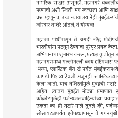
नागरिक साक्षर असूनही, महानगरे बकालीच्य
म्हणावी अशी स्थिती. मग स्वच्छता आणि साक्ष
प्रश्न. म्हणूनच, उच्च न्यायालयानेही मुंबईक
जोरदार ताशेरे ओढले, ते योग्यच!
महात्मा गांधींपासून ते अगदी नरेंद्र मोदींपर्य
भारतीयांना पटवून देण्याचा पुरेपूर प्रयत्न केल
अभियानाचा शुभारंभ करून, प्रत्यक्ष कृतीत
महानगरांमध्ये गल्लोगल्ली काय दृष्टिपथास
‘भैय्या, प्लास्टिक बॅग दो’पर्यंत मुंबईकरा
कापडी पिशव्यांऐवजी अजूनही प्लास्टिकच्याच
केला जातो. याच बेशिस्तीमुळे मुंबईची गटार
आहेत. त्यातच मुंबईत मोठ्या प्रमाणात सु
काँक्रीटमुळेही पर्जन्यजलवाहिन्यांच्या प्रव
एकदा का ही गटारे-नाले तुंबले की, पर्जन्
सोसायट्यांपर्यंत, झोपड्यांपासून ते गगनचुंबी