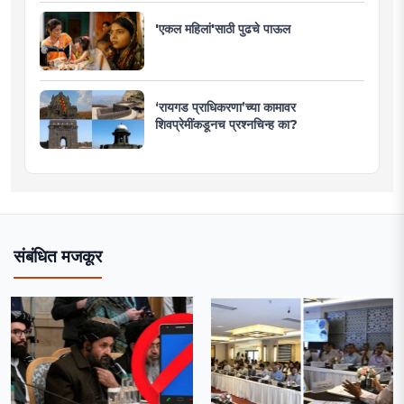
'एकल महिलां'साठी पुढचे पाऊल
‘रायगड प्राधिकरणा’च्या कामावर
शिवप्रेमींकडूनच प्रश्नचिन्ह का?
संबंधित मजकूर