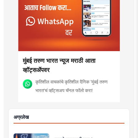
मुंबई तरुण भारत न्यूज मराठी आता
व्हॉट्सॲपवर
कृतिशील वाचकांचे कृतिशील दैनिक 'मुंबई तरुण
भारत'चं व्हॉट्सअप चॅनल फॉलो करा!
अग्रलेख