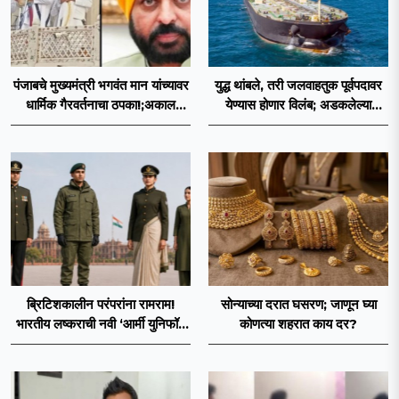
पंजाबचे मुख्यमंत्री भगवंत मान यांच्यावर
युद्ध थांबले, तरी जलवाहतुक पूर्वपदावर
धार्मिक गैरवर्तनाचा ठपका!;अकाल
येण्यास होणार विलंब; अडकलेल्या
तख्ताच्या निर्णयाने मोठी खळबळ
जहाजांना कराराच्या शाश्वततेची चिंता.
ब्रिटिशकालीन परंपरांना रामराम!
सोन्याच्या दरात घसरण; जाणून घ्या
भारतीय लष्कराची नवी ‘आर्मी युनिफॉर्म
कोणत्या शहरात काय दर?
२०२६’ नियमावली लागू