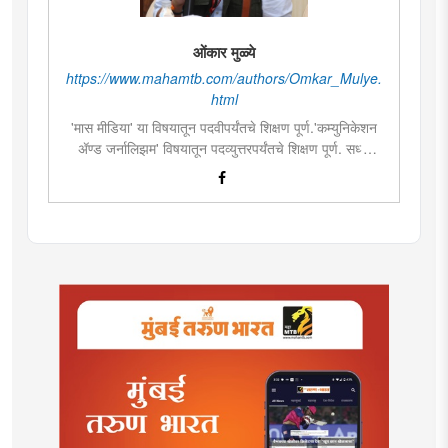
ओंकार मुळ्ये
https://www.mahamtb.com/authors/Omkar_Mulye.
html
'मास मीडिया' या विषयातून पदवीपर्यंतचे शिक्षण पूर्ण.'कम्युनिकेशन
ॲण्ड जर्नालिझम' विषयातून पदव्युत्तरपर्यंतचे शिक्षण पूर्ण. सध्या
दै.'मुंबई तरुण भारत'मध्ये वेब उपसंपादक म्हणून कार्यरत. लिखाण,
संगीत, वाचन, फोटोग्राफी, इ.ची आवड.लिवोग्राफी भाषाशैलीत
विशेष प्रावीण्य.बालपणापासून रा.स्व.संघाचा स्वयंसेवक