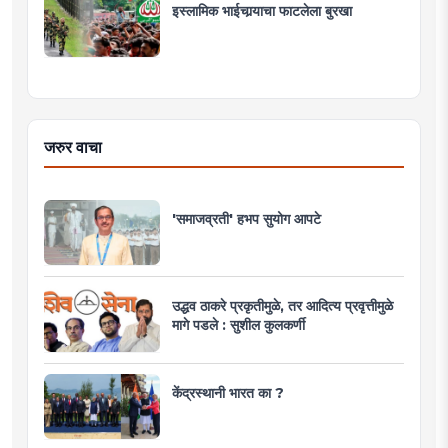
इस्लामिक भाईचार्‍याचा फाटलेला बुरखा
जरुर वाचा
'समाजव्रती' हभप सुयोग आपटे
उद्धव ठाकरे प्रकृतीमुळे, तर आदित्य प्रवृत्तीमुळे
मागे पडले : सुशील कुलकर्णी
केंद्रस्थानी भारत का ?