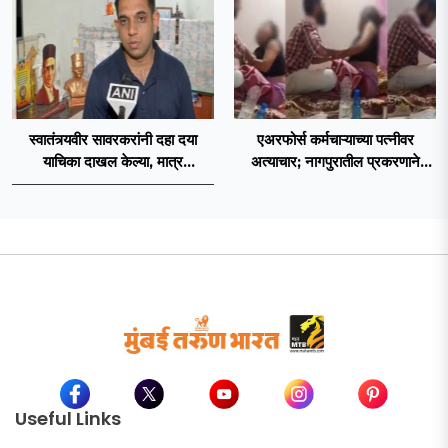
स्वातंत्र्यवीर सावरकरांनी दहा दया
एअरफोर्स कर्मचाऱ्याच्या पत्नीवर
याचिका दाखल केल्या, मात्र
अत्याचार; नागपुरातील प्रकरणाने
ब्रिटिशांप्रति कधीही निष्ठा व्यक्त केली
उडवली खळबळ!
नाही’! पणतू सात्यकी सावरकर यांनी
न्यायालयात सादर केला दावा
Useful Links