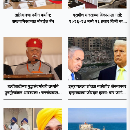
तालिबानचा नवीन फर्मान;
ग्रामीण भारताच्या विकासाला गती;
अफगाणिस्तानात मोबाईल बॅन
२०२६-२७ मध्ये २६ हजार किमी नव्या
रस्त्यांचे लक्ष्य!
हल्दीघाटीच्या युद्धासंदर्भातही तथ्यांचे
इस्रायलला शांतता नकोशी? लेबनानवर
पुनर्मूल्यांकन आवश्यक! : सरसंघचालक
इस्रायलचा जोरदार हल्ला; चार जणांचा
डॉ. मोहनजी भागवत
मृत्यू, इराण-अमेरिकेत आरोप-प्रत्यारोप