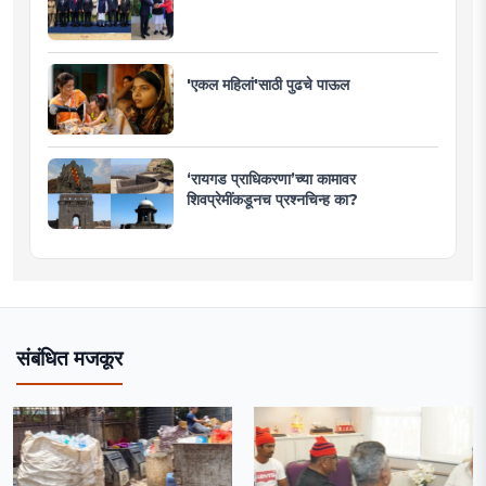
'एकल महिलां'साठी पुढचे पाऊल
‘रायगड प्राधिकरणा’च्या कामावर
शिवप्रेमींकडूनच प्रश्नचिन्ह का?
संबंधित मजकूर