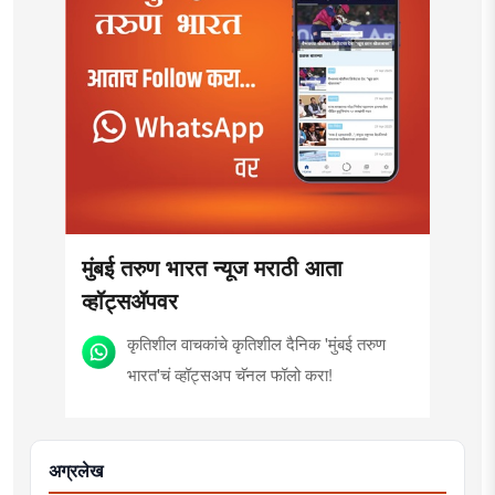
मुंबई तरुण भारत न्यूज मराठी आता
व्हॉट्सॲपवर
कृतिशील वाचकांचे कृतिशील दैनिक 'मुंबई तरुण
भारत'चं व्हॉट्सअप चॅनल फॉलो करा!
अग्रलेख