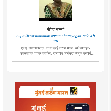
योगिता साळवी
https://www.mahamtb.com/authors/yogita_salavi.h
tml
एम.ए. समाजशास्त्र. सध्या मुंबई तरुण भारत येथे वार्ताहर-
उपसंपादक पदावर कार्यरत. राजकीय कार्यकर्ता म्हणून प्रदीर्घ
अनुभव. विविध सामाजिक प्रश्‍नांच्या अभ्यासाची आवड व लिखाण.
वस्त्यांचे वास्तव हे मुंबई तरुण भारतमधील लोकप्रिय सदराच्या
लेखिका.