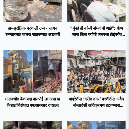
हायड्रॉलिक प्रणाली ठप्प - सायन
“मुंबई ही कोळी बांधवांची आहे”; योग्य
रुग्णालयात कचरा साठवण्यात अडचणी
जागा किंवा पर्यायी व्यवस्था होईपर्यंत
त्यांच्या सोबत – कॅबिनेट मंत्री मंगल
प्रभात लोढा
मालवणीत बेकायदा पाणपोई उभारणाऱ्या
वांद्रेतील ‘गरीब नगर’ वस्तीतील अवैध
जिहाद्यांविरोधात एफआयआर दाखल!
बांग्लादेशी अतिक्रमण हटवण्यास
सुरुवात!