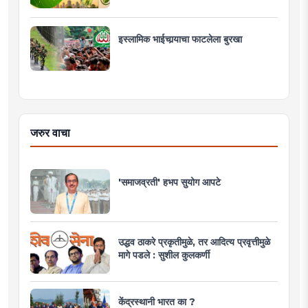
इस्लामिक भाईचार्‍याचा फाटलेला बुरखा
जरुर वाचा
'समाजव्रती' हभप सुयोग आपटे
उद्धव ठाकरे प्रकृतीमुळे, तर आदित्य प्रवृत्तीमुळे
मागे पडले : सुशील कुलकर्णी
केंद्रस्थानी भारत का ?