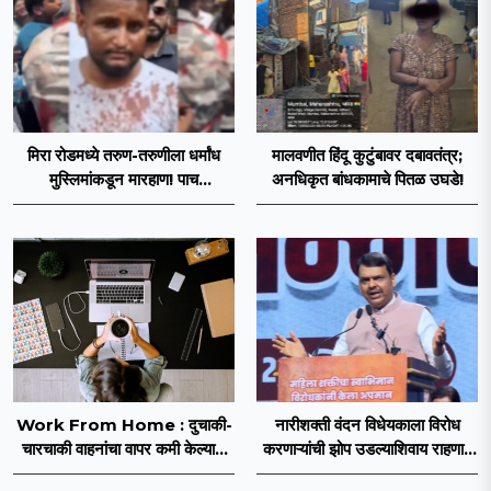
मिरा रोडमध्ये तरुण-तरुणीला धर्मांध
मालवणीत हिंदू कुटुंबावर दबावतंत्र;
मुस्लिमांकडून मारहाण! पाच
अनधिकृत बांधकामाचे पितळ उघडे!
जणांविरोधात गुन्हा दाखल; पोलिसांकडून
तपास सुरु
Work From Home : दुचाकी-
नारीशक्ती वंदन विधेयकाला विरोध
चारचाकी वाहनांचा वापर कमी केल्यास
करणाऱ्यांची झोप उडल्याशिवाय राहणार
इंधन बचत शक्य
नाही : देवेंद्र फडणवीस