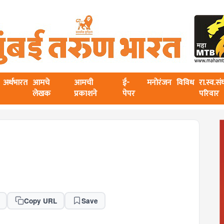
अर्थभारत
आमचे
आमची
ई-
मनोरंजन
विविध
रा.स्व.स
लेखक
प्रकाशने
पेपर
परिवार
Copy URL
Save