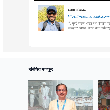
अक्षय मांडवकर
https://www.mahamtb.com/
'दै. मुंबई तरुण भारत'मध्ये 'विशेष प्
पदव्युत्तर शिक्षण. गेल्या तीन वर्षां
असल्याने त्यासंबंधीच्या वृत्तांकनाम
सहभाग. भारतीय शास्त्रीय नृत्यशैलीत
महोत्सव आणि नृत्यविषयक टेलिव्हि
संबंधित मजकूर