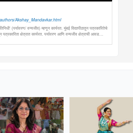
authors/Akshay_Mandavkar.html
रतिनिधी' (पर्यावरण/ वन्यजीव) म्हणून कार्यरत. मुंबई विद्यापीठातून पत्रकारितेचे
पासून पत्रकारिता क्षेत्रात कार्यरत. पर्यावरण आणि वन्यजीव क्षेत्राची आवड
ध्ये विशेष रस. महाराष्ट्रातील महत्वाच्या वन्यजीव संवर्धन आणि संशोधन कार्यात
ील 'कथ्थक' नृत्यात विशेष प्राविण्य. देशातील महत्वाच्या शास्त्रीय नृत्य
जन मालिकांमध्ये सादरीकरण.