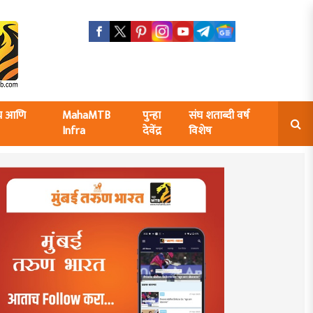
ंघ आणि
MahaMTB
पुन्हा
संघ शताब्दी वर्ष
Infra
देवेंद्र
विशेष