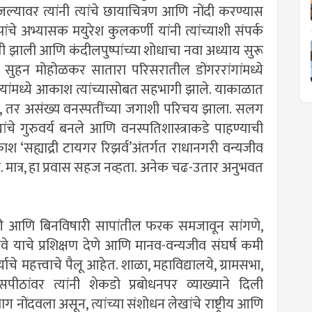
मजल्यावर त्यांनी त्यांचे छायाचित्रण आणि नोंदी करण्यास
पांचे अभ्यासक मयुरेश कुलकर्णी यांनी त्यांच्याशी संपर्क
मंती झाली आणि कंदीलपुष्पांच्या शोधाचा नवा अध्याय सुरू
सुहन मोहोळकर सातारा परिसरातील डोंगररांगांमध्ये
्‍यांमध्ये आकाश त्यांच्यासोबत सहभागी झाले. याकाळात
व्हे, तर असंख्य वनस्पतींच्या जगाशी परिचय झाला. सलग
ांचे गुरुवर्य बनले आणि वनस्पतिशास्त्राकडे पाहण्याची
ाश ‘सह्याद्री टायगर रिझर्व’अंतर्गत राधानगरी वन्यजीव
मात्र, हा प्रवास सहज नव्हता. अनेक चढ-उतार अनुभवत
ारी आणि बिनविषारी सापांतील फरक समजावून सांगणे,
याचे प्रशिक्षण देणे आणि मानव-वन्यजीव संघर्ष कमी
ाचे महत्त्वाचे पैलू आहेत. शाळा, महाविद्यालये, ग्रामसभा,
ीठांवर त्यांनी शेकडो प्रबोधनपर व्याख्याने दिली
 नोंदवला असून, त्यांच्या संशोधन लेखांचे राष्ट्रीय आणि