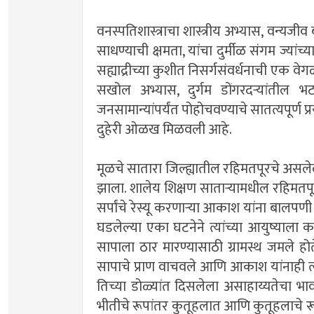
वनस्पतिशास्त्राचा शास्त्रीय अभ्यास, वन्य
साधण्याची क्षमता, यांचा दुर्मीळ संगम ज्य
सह्याद्रीच्या कुशीत निसर्गसंवर्धनाची एक वेग
सखोल अभ्यास, दुर्गम डोंगरदर्‍यांतील 
जनसामान्यांपर्यंत पोहोचवण्याचे सातत्यपूर्ण प्
दुहेरी ओळख मिळवली आहे.
मूळचे सातारा जिल्ह्यातील रहिमतपूरचे असलेल
झाला. शालेय शिक्षण सातार्‍यामधील रहिमतपू
सर्पांचे रेस्यू करणार्‍या आकाश यांना बालप
घडलेल्या एका घटनेने त्यांच्या आयुष्याल
सापाला ठार मारण्यासाठी ग्रामस्थ जमले होत
सापाचे प्राण वाचवले आणि आकाश यांनाही 
तिच्या डोळ्यांत दिसलेला असाहाय्यतेचा भा
भीतीचे रूपांतर कुतूहलात आणि कुतूहलाचे रूपां