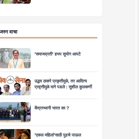
जरुर वाचा
'समाजव्रती' हभप सुयोग आपटे
उद्धव ठाकरे प्रकृतीमुळे, तर आदित्य
प्रवृत्तीमुळे मागे पडले : सुशील कुलकर्णी
केंद्रस्थानी भारत का ?
'एकल महिलां'साठी पुढचे पाऊल