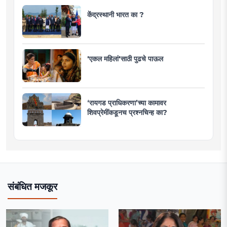
केंद्रस्थानी भारत का ?
'एकल महिलां'साठी पुढचे पाऊल
‘रायगड प्राधिकरणा’च्या कामावर
शिवप्रेमींकडूनच प्रश्नचिन्ह का?
संबंधित मजकूर