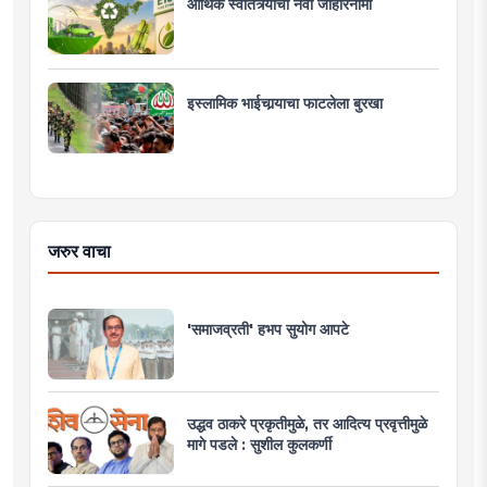
आर्थिक स्वातंत्र्याचा नवा जाहीरनामा
इस्लामिक भाईचार्‍याचा फाटलेला बुरखा
जरुर वाचा
'समाजव्रती' हभप सुयोग आपटे
उद्धव ठाकरे प्रकृतीमुळे, तर आदित्य प्रवृत्तीमुळे
मागे पडले : सुशील कुलकर्णी