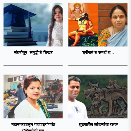
संघर्षातून ‘समृद्धी’चे शिखर
श्रीरामं च समर्थं च...
महानगरापासून गावपाड्यांपर्यंत
धुळ्यातील लांडग्यांचा रक्षक
पोहोचलेली वाट