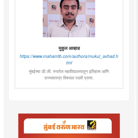
मुकुल आव्हाड
https://www.mahamtb.com/authors/mukul_avhad.h
tml
मुंबईच्या डी.जी. रुपारेल महाविद्यालयातून इतिहास आणि
राज्यशास्त्र विषयात पदवी प्राप्त.
राज्यशास्त्र विषयात पदव्युत्तर शिक्षण. आकाशवाणीच्या युवा वाणी
साठी विविध विषयांवर कार्यक्रम सादर केले.वाचनाची आवड.
कथाकथन, काव्य वाचन,कथा लेखन यात विशेष रुची तसेच
पुरस्कार प्राप्त. महाविद्यालयात असताना, नाटकात काम केले त्याच
सोबत नाट्यलेखनाचा अनुभव.