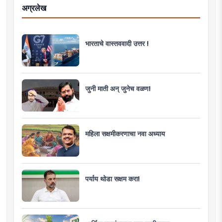
अग्रलेख
भारताचे वास्तववादी उत्तर !
जुनी माती अन् जुनेच वळण!
महिला सक्षमीकरणाचा नवा अध्याय
पर्याय थोडा सक्षम करा!