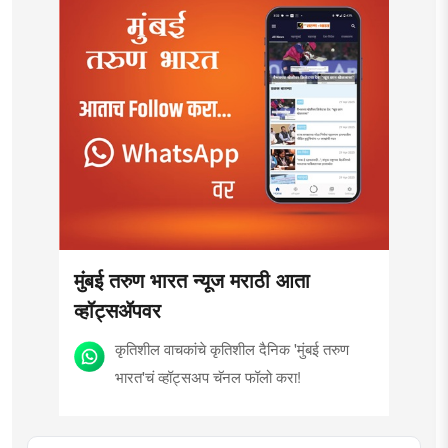
मुंबई तरुण भारत न्यूज मराठी आता
व्हॉट्सॲपवर
कृतिशील वाचकांचे कृतिशील दैनिक 'मुंबई तरुण
भारत'चं व्हॉट्सअप चॅनल फॉलो करा!