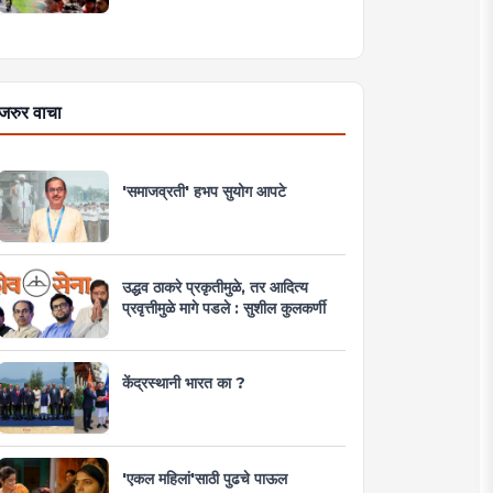
जरुर वाचा
'समाजव्रती' हभप सुयोग आपटे
उद्धव ठाकरे प्रकृतीमुळे, तर आदित्य
प्रवृत्तीमुळे मागे पडले : सुशील कुलकर्णी
केंद्रस्थानी भारत का ?
'एकल महिलां'साठी पुढचे पाऊल