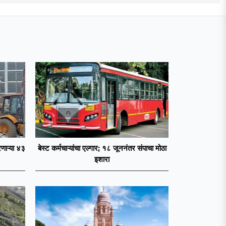
णाऱ्या ४३
बेस्ट कर्मचाऱ्यांचा एल्गार; १८ जूननंतर संपाचा मोठा
इशारा