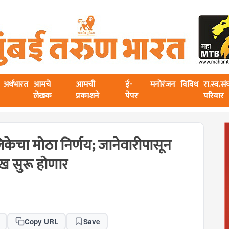
अर्थभारत
आमचे
आमची
ई-
मनोरंजन
विविध
रा.स्व.स
लेखक
प्रकाशने
पेपर
परिवार
िकेचा मोठा निर्णय; जानेवारीपासून
ेख सुरू होणार
Copy URL
Save