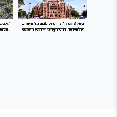
ल्पासाठी
जलाशयांतील पाणीसाठा घटल्याने बांधकामे आणि
तावाला
जलतरण तलावांना पाणीपुरवठा बंद; व्यावसायिक
वापरावरही निर्बंध