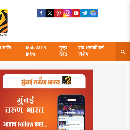
ंघ आणि
MahaMTB
पुन्हा
संघ शताब्दी वर्ष
Infra
देवेंद्र
विशेष