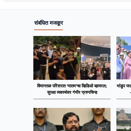
संबंधित मजकूर
विमानतळ परिसरात 'मातम'चा व्हिडिओ व्हायरल;
भांडुप जल
सुरक्षा व्यवस्थेवर गंभीर प्रश्नचिन्ह