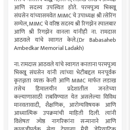
आणि सदस्य उपस्थित होते. परमपूज्य भिक्खू
संघसेन यांच्यासमवेत MIMC चे उपाध्यक्ष श्री त्सेरिंग
सम्पेल, MIMC चे वरिष्ठ सदस्य श्री रिगझेन स्पालबार
आणि श्री रिगझेन वानला यांनीही ना. रामदास
आठवले यांचे स्वागत केले.(Dr Babasaheb
Ambedkar Memorial Ladakh)
ना. रामदास आठवले यांचे स्वागत करताना परमपूज्य
भिक्खू संघसेन यांनी त्यांच्या भेटीबद्दल मनःपूर्वक
कृतज्ञता व्यक्त केली आणि MIMC मार्फत लडाख
तसेच हिमालयीन प्रदेशातील जनतेच्या
कल्याणासाठी राबविण्यात येत असलेल्या विविध
मानवतावादी, शैक्षणिक, आरोग्यविषयक आणि
आध्यात्मिक उपक्रमांची माहिती दिली. त्यांनी
विशेषतः ज्येष्ठ नागरिकांना सन्मानाने आणि
काळजीपूर्वक सेवा देणाऱ्या मैत्री जेरियाट्रिक