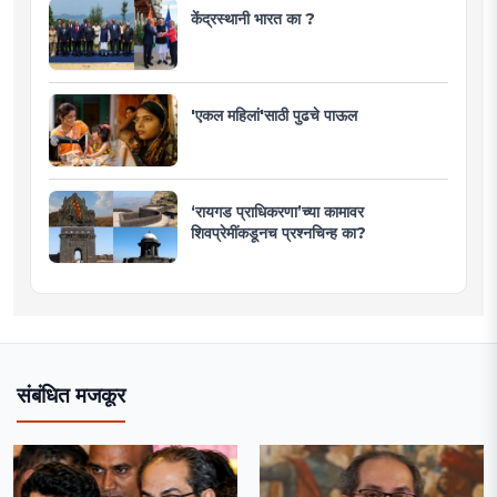
केंद्रस्थानी भारत का ?
'एकल महिलां'साठी पुढचे पाऊल
‘रायगड प्राधिकरणा’च्या कामावर
शिवप्रेमींकडूनच प्रश्नचिन्ह का?
संबंधित मजकूर