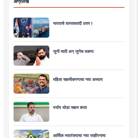
अग्रलेख
भारताचे वास्तववादी उत्तर !
जुनी माती अन् जुनेच वळण!
महिला सक्षमीकरणाचा नवा अध्याय
पर्याय थोडा सक्षम करा!
आर्थिक स्वातंत्र्याचा नवा जाहीरनामा