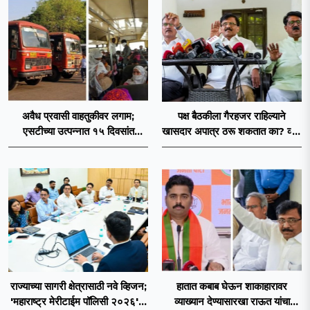
अवैध प्रवासी वाहतुकीवर लगाम;
पक्ष बैठकीला गैरहजर राहिल्याने
एसटीच्या उत्पन्नात १५ दिवसांत
खासदार अपात्र ठरू शकतात का? व्हीप
४३.८३ कोटींची वाढ!
आणि कायदा नेमकं काय सांगतो?
राज्याच्या सागरी क्षेत्रासाठी नवे व्हिजन;
हातात कबाब घेऊन शाकाहारावर
'महाराष्ट्र मेरीटाईम पॉलिसी २०२६'चा
व्याख्यान देण्यासारखा राऊत यांचा