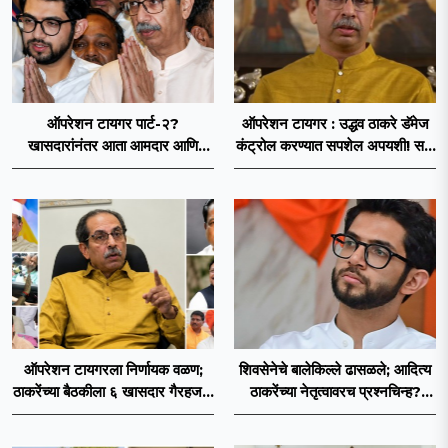
ऑपरेशन टायगर पार्ट-२?
ऑपरेशन टायगर : उद्धव ठाकरे डॅमेज
खासदारांनंतर आता आमदार आणि
कंट्रोल करण्यात सपशेल अपयशी! सहा
नगरसेवकही शिंदेंच्या वाटेवर?
खासदारांनंतर आमदारांसह नगरसेवकही
शिंदेंकडे जाण्याच्या चर्चा सुरू
ऑपरेशन टायगरला निर्णायक वळण;
शिवसेनेचे बालेकिल्ले ढासळले; आदित्य
ठाकरेंच्या बैठकीला ६ खासदार गैरहजर,
ठाकरेंच्या नेतृत्वावरच प्रश्नचिन्ह?
थेट शिंदे सेनेत विलीन होण्याचा
ठाकरे ब्रँड नेमका कुठे चुकला?
प्रस्ताव?