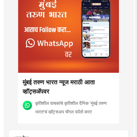
मुंबई तरुण भारत न्यूज मराठी आता
व्हॉट्सॲपवर
कृतिशील वाचकांचे कृतिशील दैनिक 'मुंबई तरुण
भारत'चं व्हॉट्सअप चॅनल फॉलो करा!