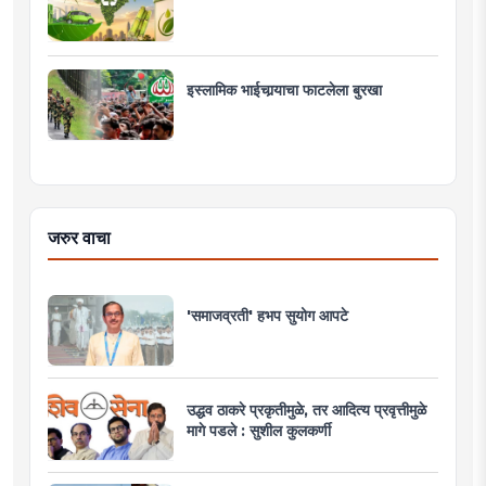
इस्लामिक भाईचार्‍याचा फाटलेला बुरखा
जरुर वाचा
'समाजव्रती' हभप सुयोग आपटे
उद्धव ठाकरे प्रकृतीमुळे, तर आदित्य प्रवृत्तीमुळे
मागे पडले : सुशील कुलकर्णी