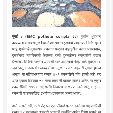
मुंबई : (BMC pothole complaints)
मुंबईत धुवाधार
कोसळणाऱ्या पावसामुळे ठिकठिकाणच्या खड्ड्यांचे साम्राज्य निर्माण झाले
आहे. एकीकडे मुसळधार पावसाचा फटका वाहतुकीला बसत असतानाच,
दुसरीकडे नागरिकांनी केलेल्या रस्ते दुरुस्तीच्या तक्रारींची दखल
घेण्यास पालिकेची यंत्रणा अपयशी ठरत असल्याचे चित्र आहे. मुंबईत १०
जून पासून आतापर्यंत खड्ड्यांच्या एकूण १८०८ तक्रारी प्राप्त झाल्या
असून, या महिनाभरातच तब्बल ७५१ तक्रारींची नोंद झाली आहे. तर
आज एकाच दिवसात ५४ नव्या तक्रारी दाखल झाल्या आहेत. या एकूण
तक्रारींपैकी १५४९ तक्रारींचे निवारण करण्यात आले असून, ९४६
तक्रारी या 'इनव्हॅलिड' (अयोग्य) ठरवण्यात आल्या आहेत.
​असे असले तरी, रस्ते सेंट्रल एजन्सीकडे प्राप्त झालेल्या तक्रारींपैकी
तब्बल ६४ महत्त्वाच्या तक्रारी अजूनही प्रलंबित आहेत. विशेष म्हणजे, या