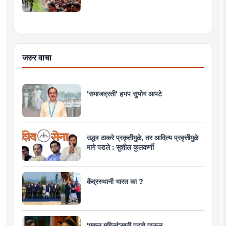
जरुर वाचा
'समाजव्रती' हभप सुयोग आपटे
उद्धव ठाकरे प्रकृतीमुळे, तर आदित्य प्रवृत्तीमुळे
मागे पडले : सुशील कुलकर्णी
केंद्रस्थानी भारत का ?
'एकल महिलां'साठी पुढचे पाऊल