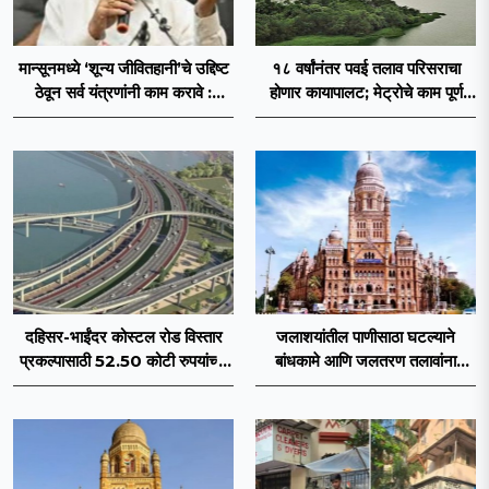
मान्सूनमध्ये ‘शून्य जीवितहानी’चे उद्दिष्ट
१८ वर्षांनंतर पवई तलाव परिसराचा
ठेवून सर्व यंत्रणांनी काम करावे :
होणार कायापालट; मेट्रोचे काम पूर्ण
उपमुख्यमंत्री एकनाथ शिंदे
होताच पुनर्विकासाला सुरुवात;
दहिसर-भाईंदर कोस्टल रोड विस्तार
जलाशयांतील पाणीसाठा घटल्याने
प्रकल्पासाठी 52.50 कोटी रुपयांच्या
बांधकामे आणि जलतरण तलावांना
पीएमसी प्रस्तावाला मंजुरीची प्रतीक्षा
पाणीपुरवठा बंद; व्यावसायिक वापरावरही
निर्बंध