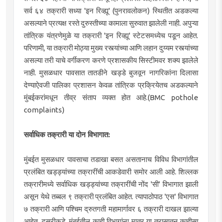
सर्व ६४ तक्रारी सध्या 'इन रिव्ह्यू' (पुनरावलोकन) स्थितीत अडकल्या
असल्याने प्रत्यक्ष रस्ते दुरुस्तीच्या कामाला सुरुवात झालेली नाही. अपुऱ्या
तांत्रिक यंत्रणेमुळे या तक्रारी 'इन रिव्ह्यू' स्टेटसमध्येच पडून आहेत.
परिणामी, या तक्रारी मोठ्या मुख्य रस्त्यांच्या आणि लहान दुय्यम रस्त्यांच्या
असल्या तरी याचे वर्गीकरण करणे प्रशासकीय सिस्टीमवर शक्य झालेले
नाही. मुसळधार पावसात तातडीने खड्डे बुजवून नागरिकांना दिलासा
देण्याऐवजी पालिका प्रशासन केवळ तांत्रिक प्रक्रियेतच अडकल्याने
मुंबईकरांमधून तीव्र संताप व्यक्त होत आहे.(BMC pothole
complaints)
सर्वाधिक तक्रारी या दोन विभागात:
मुंबईत मुसळधार पावसाचा तडाखा बसत असतानाच विविध विभागांतील
प्रलंबित खड्ड्यांच्या तक्रारींची आकडेवारी समोर आली आहे. शिल्लक
तक्रारीमध्ये सर्वाधिक खड्ड्यांच्या तक्रारींची नोंद 'सी' विभागात झाली
असून येथे तब्बल ९ तक्रारी प्रलंबित आहेत. त्यापाठोपाठ 'एस' विभागात
७ तक्रारी आणि पश्चिम द्रुतगती महामार्गावर ६ तक्रारी दाखल झाल्या
आहेत. दुसरीकडे, मुंबईतील काही विभागांना मात्र या त्रासातून काहीसा