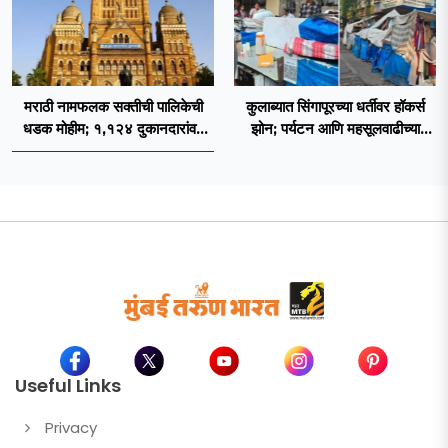
मराठी नामफलक सक्तीची पालिकेची
कुलाब्यात सिंगापूरच्या धर्तीवर हॉकर्स
धडक मोहीम; १,१२४ दुकानदारांवर
झोन; पर्यटन आणि महसूलवाढीच्या
कारवाई
दृष्टीने मकरंद नार्वेकर यांचे आयुक्तांना
पत्र
Useful Links
Privacy