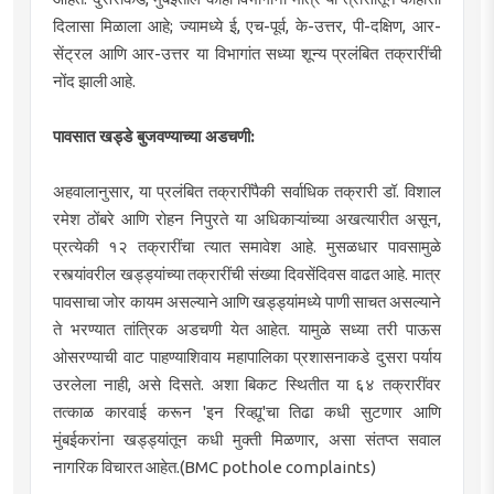
दिलासा मिळाला आहे; ज्यामध्ये ई, एच-पूर्व, के-उत्तर, पी-दक्षिण, आर-
सेंट्रल आणि आर-उत्तर या विभागांत सध्या शून्य प्रलंबित तक्रारींची
नोंद झाली आहे.
पावसात खड्डे बुजवण्याच्या अडचणी:
अहवालानुसार, या प्रलंबित तक्रारींपैकी सर्वाधिक तक्रारी डॉ. विशाल
रमेश ठोंबरे आणि रोहन निपुरते या अधिकाऱ्यांच्या अखत्यारीत असून,
प्रत्येकी १२ तक्रारींचा त्यात समावेश आहे. मुसळधार पावसामुळे
रस्त्यांवरील खड्ड्यांच्या तक्रारींची संख्या दिवसेंदिवस वाढत आहे. मात्र
पावसाचा जोर कायम असल्याने आणि खड्ड्यांमध्ये पाणी साचत असल्याने
ते भरण्यात तांत्रिक अडचणी येत आहेत. यामुळे सध्या तरी पाऊस
ओसरण्याची वाट पाहण्याशिवाय महापालिका प्रशासनाकडे दुसरा पर्याय
उरलेला नाही, असे दिसते. अशा बिकट स्थितीत या ६४ तक्रारींवर
तत्काळ कारवाई करून 'इन रिव्ह्यू'चा तिढा कधी सुटणार आणि
मुंबईकरांना खड्ड्यांतून कधी मुक्ती मिळणार, असा संतप्त सवाल
नागरिक विचारत आहेत.(BMC pothole complaints)