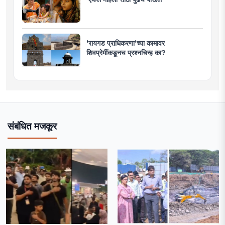
‘रायगड प्राधिकरणा’च्या कामावर
शिवप्रेमींकडूनच प्रश्नचिन्ह का?
संबंधित मजकूर