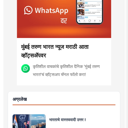
मुंबई तरुण भारत न्यूज मराठी आता
व्हॉट्सॲपवर
कृतिशील वाचकांचे कृतिशील दैनिक 'मुंबई तरुण
भारत'चं व्हॉट्सअप चॅनल फॉलो करा!
अग्रलेख
भारताचे वास्तववादी उत्तर !