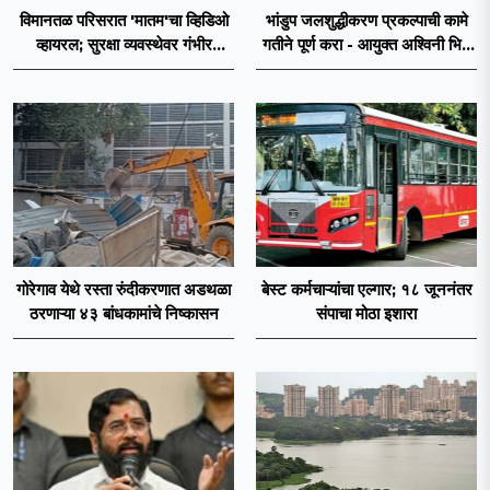
विमानतळ परिसरात 'मातम'चा व्हिडिओ
भांडुप जलशुद्धीकरण प्रकल्पाची कामे
व्हायरल; सुरक्षा व्यवस्थेवर गंभीर
गतीने पूर्ण करा - आयुक्त अश्विनी भिडे
प्रश्नचिन्ह
यांचे निर्देश
गोरेगाव येथे रस्ता रुंदीकरणात अडथळा
बेस्ट कर्मचाऱ्यांचा एल्गार; १८ जूननंतर
ठरणाऱ्या ४३ बांधकामांचे निष्कासन
संपाचा मोठा इशारा