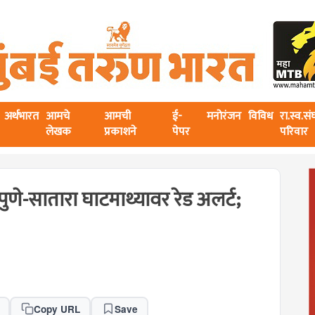
अर्थभारत
आमचे
आमची
ई-
मनोरंजन
विविध
रा.स्व.स
लेखक
प्रकाशने
पेपर
परिवार
े-सातारा घाटमाथ्यावर रेड अलर्ट;
Copy URL
Save