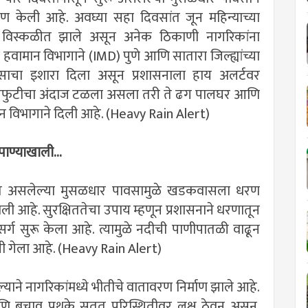
र्माण केली आहे. अवघ्या सहा दिवसांत जून महिन्याच्या
विस्कळीत झाले असून अनेक ठिकाणी नागरिकांना
वामान विभागाने (IMD) पुणे आणि सातारा जिल्ह्यांच्या
ाचा इशारा दिला असून प्रशासनाला हाय अलर्टवर
े ढगफुटीचा अंदाज टळला असला तरी ते ढग पालघर आणि
ान विभागाने दिली आहे. (Heavy Rain Alert)
पाण्याखाली...
 होत असलेल्या मुसळधार पावसामुळे खडकवासला धरण
 आहे. सुरक्षिततेचा उपाय म्हणून प्रशासनाने धरणातून
विसर्ग सुरू केला आहे. त्यामुळे नदीची पाणीपातळी वाढून
ाली गेला आहे. (Heavy Rain Alert)
्याने नागरिकांमध्ये भीतीचे वातावरण निर्माण झाले आहे.
णि बचाव पथके सतत परिस्थितीवर लक्ष ठेवून असून,