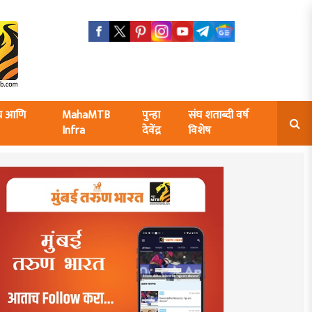
ंघ आणि
MahaMTB
पुन्हा
संघ शताब्दी वर्ष
Infra
देवेंद्र
विशेष