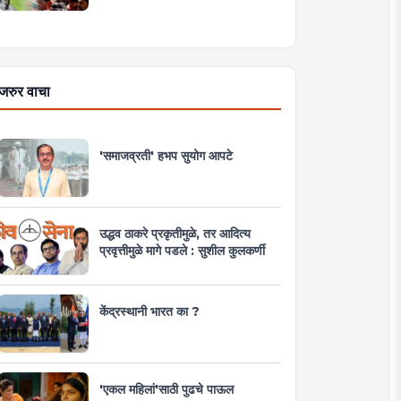
जरुर वाचा
'समाजव्रती' हभप सुयोग आपटे
उद्धव ठाकरे प्रकृतीमुळे, तर आदित्य
प्रवृत्तीमुळे मागे पडले : सुशील कुलकर्णी
केंद्रस्थानी भारत का ?
'एकल महिलां'साठी पुढचे पाऊल