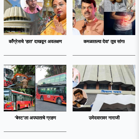
काँग्रेसचे ‘हात’ दाखवून अवलक्षण
कमळातल्या देवा’ तूच सांग!
‘बेस्ट’ला अपघाताचे ग्रहण
उमेदवारावर नाराजी