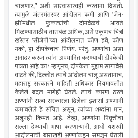
चालणार,” अशी सारवासारवही करताना दिसतो.
त्यामुळे जंतरमंतरवर आंदोलन कमी आणि ‘जेन-
झी’मधील फुकट्यांची दोनवेळचे आयते
गिळण्यासाठीच ताराबंळ अधिक, असे एकूणच चित्र!
खरेतर ‘सीजेपी’च्या आंदोलनात कोण हवे, कोण
नको, हा दीपकेचाच निर्णय. परंतु, अण्णांचा असा
अनादर करून त्यांना अपमानित करण्याची दीपकेची
पात्रता आहे का? म्हणूनच, दीपकेला मुद्दाम सांगावेसे
वाटते की, दिल्लीत त्याचे आंदोलन चालू असतानाच,
महाराष्ट्र सरकारने माहिती अधिकार नियमावलीत
केलेले बदल मागेही घेतले. त्याचे कारण ठरले
अण्णांनी राज्य सरकारला दिलेला इशारा! अण्णांनी
कमावलेले हे संचित असून, त्यांच्या शब्दांना मान,
अजूनही किंमत आहे. तेव्हा, अण्णांना निवृत्तीचा
सल्ला देण्याची भाषा करणार्‍यांनी, आधी यशस्वी
आंदोलनाची बाराखडी अण्णांकडून समजून घेतली