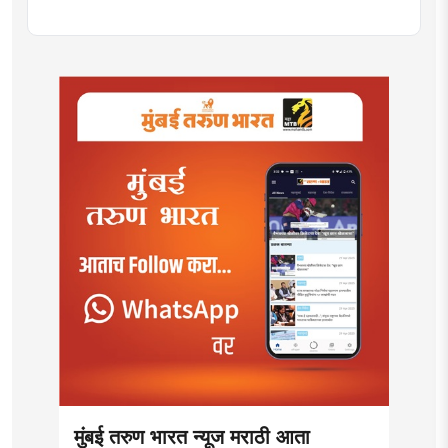
म्हणून कार्यरत. चालू घडामोडी, सामाजिक विषय, युवा पिढीला
आवडेल असे लेखन आणि वृत्तपत्रातील मांडणी आणि सजावटीमध्ये
विशेष रुची
मुंबई तरुण भारत न्यूज मराठी आता