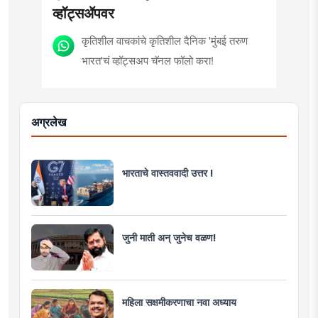
व्हॉट्सॲपवर
कृतिशील वाचकांचे कृतिशील दैनिक 'मुंबई तरुण
भारत'चं व्हॉट्सअप चॅनल फॉलो करा!
अग्रलेख
भारताचे वास्तववादी उत्तर !
जुनी माती अन् जुनेच वळण!
महिला सक्षमीकरणाचा नवा अध्याय