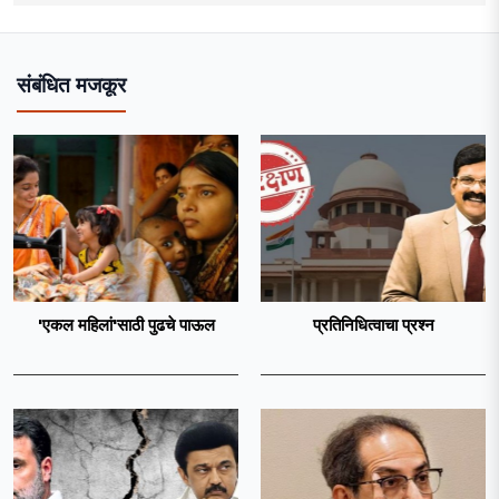
संबंधित मजकूर
'एकल महिलां'साठी पुढचे पाऊल
प्रतिनिधित्वाचा प्रश्न