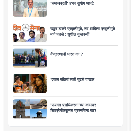
'समाजव्रती' हभप सुयोग आपटे
उद्धव ठाकरे प्रकृतीमुळे, तर आदित्य प्रवृत्तीमुळे
मागे पडले : सुशील कुलकर्णी
केंद्रस्थानी भारत का ?
'एकल महिलां'साठी पुढचे पाऊल
‘रायगड प्राधिकरणा’च्या कामावर
शिवप्रेमींकडूनच प्रश्नचिन्ह का?