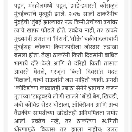
पडून, मॅनहोलमध्ये पडून, झाडे-इमारती कोसळून
मुंबईकरांचे मृत्यूही झाले. २०१७ साली ठाकरेंनीच
मुंबईची ‘तुंबई’ झाल्यावर नऊ किमी उंचीच्या ढगांवर
त्याचे खापर फोडले होते. एवढेच नाही, तर ठाकरे
मुख्यमंत्री असताना ‘निसर्ग’, ‘तौक्ते’ चक्रीवादळाचांही
मुंबईसह कोकण किनारपट्टीला जोरदार तडाखा
बसला होता. तेव्हा ठाकरेंनी किती दिवसांनी बाधित
भागाचे दौरे केले आणि ते दौरेही किती तासांत
आवरते घेतले, गरजूंना किती दिवसांत मदत
मिळाली, याची राऊतांनी जरा माहिती घ्यावी. अगदी
‘कोविड’च्या काळातही उबाठा सेनेने भ्रष्टाचार करून
मृतांच्या ‘टाळूवरचे लोणी खाल्ले.’ बॉडी बेग, खिचडी,
जंबो कोविड सेंटर घोटाळा, ऑक्सिजन आणि अन्य
वैद्यकीय सामग्रीच्या खरेदीतही अनियमितता समोर
आली. एवढेच नव्हे, तर ठाकरेंच्या स्थगिती
धोरणामुळे विकास तर झाला नाहीच; उलट