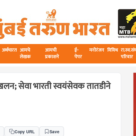
अर्थभारत
आमचे
आमची
ई-
मनोरंजन
विविध
रा.स्व.स
लेखक
प्रकाशने
पेपर
परिवार
स्खलन; सेवा भारती स्वयंसेवक तातडीने
Copy URL
Save