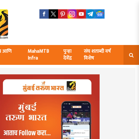
ंघ आणि
MahaMTB
पुन्हा
संघ शताब्दी वर्ष
Infra
देवेंद्र
विशेष