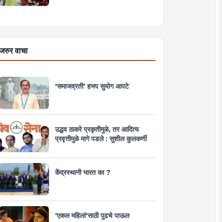
जरुर वाचा
'समाजव्रती' हभप सुयोग आपटे
उद्धव ठाकरे प्रकृतीमुळे, तर आदित्य
प्रवृत्तीमुळे मागे पडले : सुशील कुलकर्णी
केंद्रस्थानी भारत का ?
'एकल महिलां'साठी पुढचे पाऊल