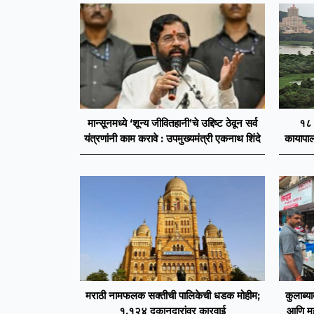
मान्सूनमध्ये ‘शून्य जीवितहानी’चे उद्दिष्ट ठेवून सर्व
१८ 
यंत्रणांनी काम करावे : उपमुख्यमंत्री एकनाथ शिंदे
कायापालट
मराठी नामफलक सक्तीची पालिकेची धडक मोहीम;
कुलाब्या
१,१२४ दुकानदारांवर कारवाई
आणि महस