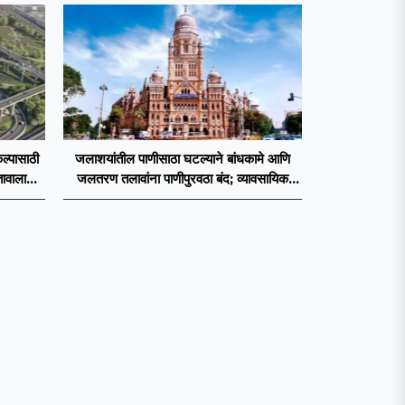
ल्पासाठी
जलाशयांतील पाणीसाठा घटल्याने बांधकामे आणि
तावाला
जलतरण तलावांना पाणीपुरवठा बंद; व्यावसायिक
वापरावरही निर्बंध