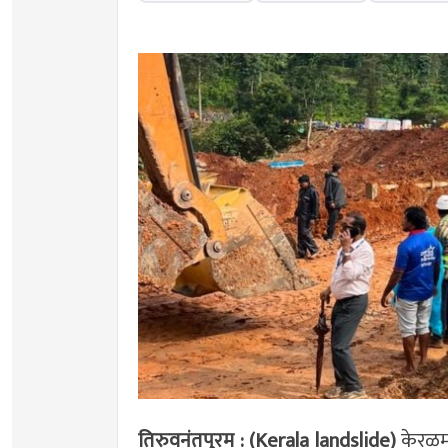
तिरुवनंतपुरम : (Kerala landslide)
केरळम्