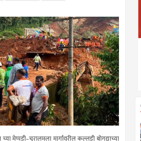
 च्या मेप्पडी–चूरालमला मार्गावरील कल्लडी बोगद्याच्या