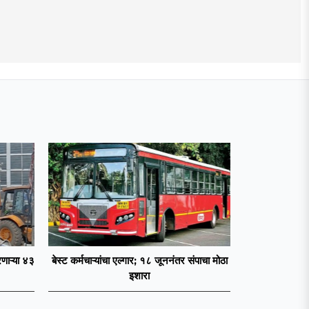
णाऱ्या ४३
बेस्ट कर्मचाऱ्यांचा एल्गार; १८ जूननंतर संपाचा मोठा
इशारा