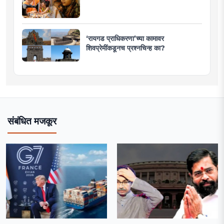
‘रायगड प्राधिकरणा’च्या कामावर
शिवप्रेमींकडूनच प्रश्नचिन्ह का?
संबंधित मजकूर