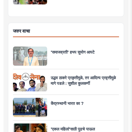
जरुर वाचा
'समाजव्रती' हभप सुयोग आपटे
उद्धव ठाकरे प्रकृतीमुळे, तर आदित्य प्रवृत्तीमुळे
मागे पडले : सुशील कुलकर्णी
केंद्रस्थानी भारत का ?
'एकल महिलां'साठी पुढचे पाऊल