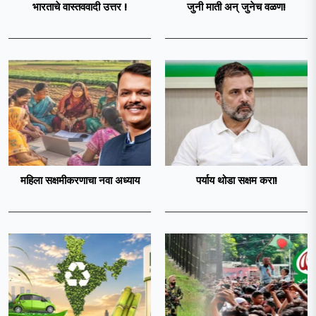
भारताचे वास्तववादी उत्तर !
जुनी माती अन् जुनेच वळण!
महिला सक्षमीकरणाचा नवा अध्याय
पर्याय थोडा सक्षम करा!