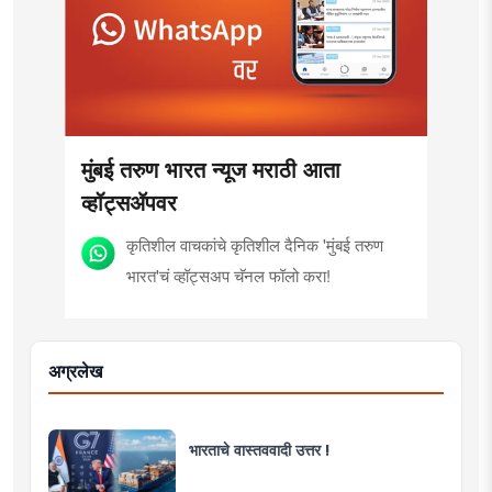
मुंबई तरुण भारत न्यूज मराठी आता
व्हॉट्सॲपवर
कृतिशील वाचकांचे कृतिशील दैनिक 'मुंबई तरुण
भारत'चं व्हॉट्सअप चॅनल फॉलो करा!
अग्रलेख
भारताचे वास्तववादी उत्तर !