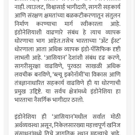
नाही. त्याउलट, विश्वासार्ह भागीदारी, सागरी सहकार्य
आणि संरक्षण क्षमतांच्या बळकटीकरणातून संतुलन
निर्माण करण्याचा मार्ग स्वीकारला आहे.
इंडोनेशियाशी वाढणारे संबंध हे त्याच व्यापक
धोरणाचा भाग आहेत.तसेच भारताच्या ‘अ‍ॅट ईस्ट’
धोरणाला आता अधिक व्यापक इंडो-पॅसिफिक दृष्टी
लाभली आहे. ‘आसियान’ देशांशी संबंध दृढ करणे,
सागरीसुरक्षा वाढविणे, पुरवठा साखळी अधिक
लवचीक बनविणे, ‘ब्ल्यू इकोनॉमी’चा विकास आणि
तंत्रज्ञानाधारित सहकार्य वाढविणे ही या धोरणाची
प्रमुख उद्दिष्टे. या सर्वच क्षेत्रांमध्ये इंडोनेशिया हा
भारताचा नैसर्गिक भागीदार ठरतो.
इंडोनेशिया ही ‘आसियान’मधील सर्वात मोठी
अर्थव्यवस्था असून, निकेलसारख्या महत्त्वपूर्ण खनिज
संसाधनांमध्ये तिचे जागतिक स्थान महत्त्वाचे आहे.