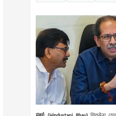
मुंबई: (Hindustani Bhau)
शिवसेना (ठ