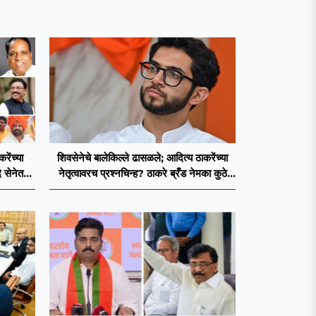
ेंच्या
शिवसेनेचे बालेकिल्ले ढासळले; आदित्य ठाकरेंच्या
 सेनेत
नेतृत्वावरच प्रश्नचिन्ह? ठाकरे ब्रँड नेमका कुठे
चुकला?