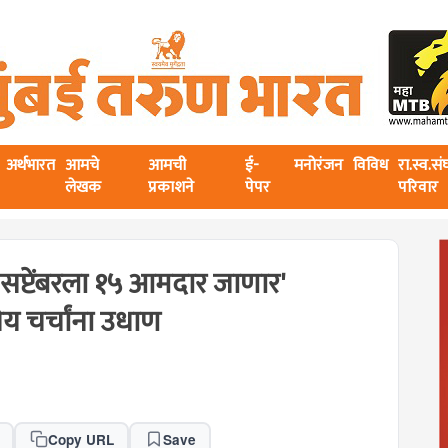
अर्थभारत
आमचे
आमची
ई-
मनोरंजन
विविध
रा.स्व.स
लेखक
प्रकाशने
पेपर
परिवार
सप्टेंबरला १५ आमदार जाणार'
ीय चर्चांना उधाण
Copy URL
Save