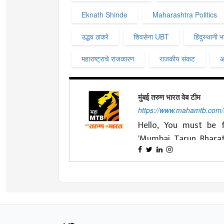
Eknath Shinde
Maharashtra Politics
उद्धव ठाकरे
शिवसेना UBT
हिंदुस्थानी 
महाराष्ट्राचे राजकारण
राजकीय संकट
आ
मुंबई तरुण भारत वेब टीम
https://www.mahamtb.com
Hello, You must be f
'Mumbai Tarun Bhara
nationalist ideals and 
Changing with time is
journey of four decade
Tarun Bharat' has d
and cooperation. Dea
'MahaMTB' available 
effort to always be p
That is why
mahamtb
Today's youth, reade
nation and the national 
Channel, MahaMTB F
'smart' day by day. And