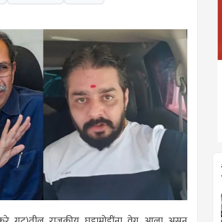
ाकरे गट)तील राजकीय घडामोडींना वेग आला असून