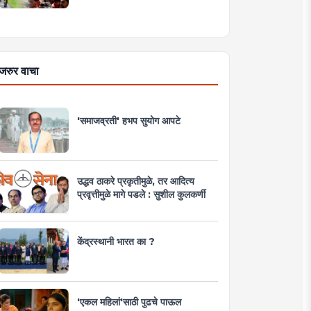
जरुर वाचा
'समाजव्रती' हभप सुयोग आपटे
उद्धव ठाकरे प्रकृतीमुळे, तर आदित्य
प्रवृत्तीमुळे मागे पडले : सुशील कुलकर्णी
केंद्रस्थानी भारत का ?
'एकल महिलां'साठी पुढचे पाऊल