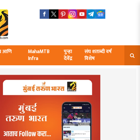
ंघ आणि
MahaMTB
पुन्हा
संघ शताब्दी वर्ष
Infra
देवेंद्र
विशेष