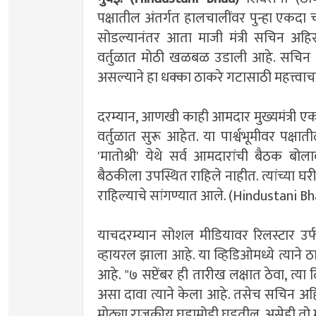
पक्षातील अंतर्गत हालचालींवर पुन्हा एकदा 
सोडल्यानंतर आता माजी मंत्री सचिन अहि
वर्तुळात मोठी खळबळ उडाली आहे. सचिन अ
असल्याने हा धक्का ठाकरे गटासाठी महत्त्व
दरम्यान, आणखी काही आमदार मुख्यमंत्री एकना
वर्तुळात सुरू आहेत. या पार्श्वभूमीवर पक्ष
'मातोश्री' येथे सर्व आमदारांची बैठक बो
बैठकीला उपस्थित राहिले नाहीत. त्यांच्या घ
राहिल्याचे सांगण्यात आले. (Hindustani B
याचदरम्यान सोशल मीडियावर रिलस्टार उर्फ
व्हायरल झाला आहे. या व्हिडिओमध्ये त्याने
आहे. "७ सप्टेंबर ही तारीख लक्षात ठेवा, 
असा दावा त्याने केला आहे. तसेच सचिन अहिर
मोठ्या राजकीय घडामोडी घडतील, असेही तो 