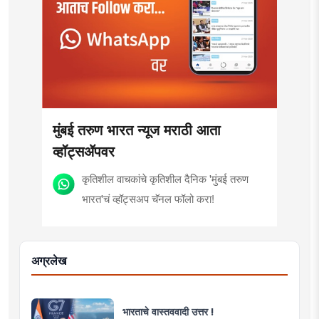
मुंबई तरुण भारत न्यूज मराठी आता
व्हॉट्सॲपवर
कृतिशील वाचकांचे कृतिशील दैनिक 'मुंबई तरुण
भारत'चं व्हॉट्सअप चॅनल फॉलो करा!
अग्रलेख
भारताचे वास्तववादी उत्तर !