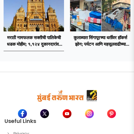
मराठी नामफलक सक्तीची पालिकेची
कुलाब्यात सिंगापूरच्या धर्तीवर हॉकर्स
धडक मोहीम; १,१२४ दुकानदारांवर
झोन; पर्यटन आणि महसूलवाढीच्या
कारवाई
दृष्टीने मकरंद नार्वेकर यांचे आयुक्तांना
पत्र
Useful Links
Privacy