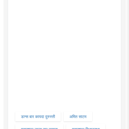
डान्स बार कायदा दुरुस्ती
अमित साटम
महाराष्ट्र डान्स बार कायदा
महाराष्ट्र विधानसभा