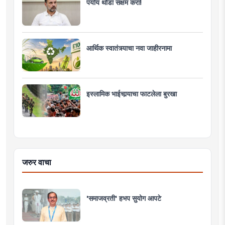
पर्याय थोडा सक्षम करा!
आर्थिक स्वातंत्र्याचा नवा जाहीरनामा
इस्लामिक भाईचार्‍याचा फाटलेला बुरखा
जरुर वाचा
'समाजव्रती' हभप सुयोग आपटे