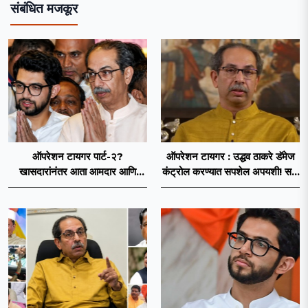
संबंधित मजकूर
ऑपरेशन टायगर पार्ट-२?
ऑपरेशन टायगर : उद्धव ठाकरे डॅमेज
खासदारांनंतर आता आमदार आणि
कंट्रोल करण्यात सपशेल अपयशी! सहा
नगरसेवकही शिंदेंच्या वाटेवर?
खासदारांनंतर आमदारांसह नगरसेवकही
शिंदेंकडे जाण्याच्या चर्चा सुरू