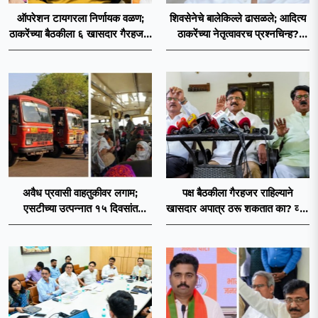
ऑपरेशन टायगरला निर्णायक वळण;
शिवसेनेचे बालेकिल्ले ढासळले; आदित्य
ठाकरेंच्या बैठकीला ६ खासदार गैरहजर,
ठाकरेंच्या नेतृत्वावरच प्रश्नचिन्ह?
थेट शिंदे सेनेत विलीन होण्याचा
ठाकरे ब्रँड नेमका कुठे चुकला?
प्रस्ताव?
अवैध प्रवासी वाहतुकीवर लगाम;
पक्ष बैठकीला गैरहजर राहिल्याने
एसटीच्या उत्पन्नात १५ दिवसांत
खासदार अपात्र ठरू शकतात का? व्हीप
४३.८३ कोटींची वाढ!
आणि कायदा नेमकं काय सांगतो?