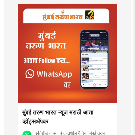
मुंबई तरुण भारत न्यूज मराठी आता
व्हॉट्सॲपवर
कृतिशील वाचकांचे कृतिशील दैनिक 'मुंबई तरुण