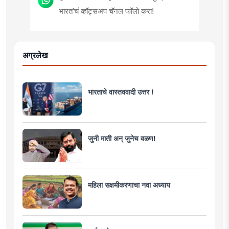
भारत'चं व्हॉट्सअप चॅनल फॉलो करा!
अग्रलेख
भारताचे वास्तववादी उत्तर !
जुनी माती अन् जुनेच वळण!
महिला सक्षमीकरणाचा नवा अध्याय