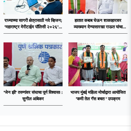
राज्याच्या सागरी क्षेत्रासाठी नवे व्हिजन;
हातात कबाब घेऊन शाकाहारावर
'महाराष्ट्र मेरीटाईम पॉलिसी २०२६'चा
व्याख्यान देण्यासारखा राऊत यांचा
प्रस्ताव
प्रयत्न - नवनाथ बन
'जेन झी' तरुणांवर संघाचा पूर्ण विश्वास! :
भाजप मुंबई महिला मोर्चाद्वारा आयोजित
सुनील आंबेकर
'कमी तेल गॅस बचत ' उपक्रम