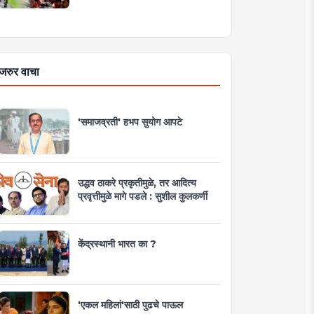
जरुर वाचा
'समाजव्रती' हभप सुयोग आपटे
उद्धव ठाकरे प्रकृतीमुळे, तर आदित्य
प्रवृत्तीमुळे मागे पडले : सुशील कुलकर्णी
केंद्रस्थानी भारत का ?
'एकल महिलां'साठी पुढचे पाऊल