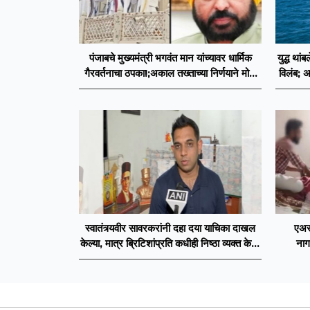
पंजाबचे मुख्यमंत्री भगवंत मान यांच्यावर धार्मिक
युद्ध थां
गैरवर्तनाचा ठपका!;अकाल तख्ताच्या निर्णयाने मोठी
विलंब; अ
खळबळ
स्वातंत्र्यवीर सावरकरांनी दहा दया याचिका दाखल
एअरफ
केल्या, मात्र ब्रिटिशांप्रति कधीही निष्ठा व्यक्त केली
नाग
नाही’! पणतू सात्यकी सावरकर यांनी न्यायालयात
सादर केला दावा