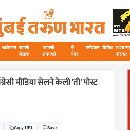
अर्थभारत
आमचे
आमची
ई-
मनोरंजन
विविध
रा.स्व.स
लेखक
प्रकाशने
पेपर
परिवार
रेसी मीडिया सेलने केली 'ती' पोस्ट
Copy URL
Save