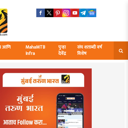
ंघ आणि
MahaMTB
पुन्हा
संघ शताब्दी वर्ष
Infra
देवेंद्र
विशेष