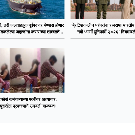
बले, तरी जलवाहतुक पूर्वपदावर येण्यास होणार
ब्रिटिशकालीन परंपरांना रामराम! भारतीय
डकलेल्या जहाजांना कराराच्या शाश्वततेची
नवी ‘आर्मी युनिफॉर्म २०२६’ नियमावल
चिंता.
ोर्स कर्मचाऱ्याच्या पत्नीवर अत्याचार;
पुरातील प्रकरणाने उडवली खळबळ!