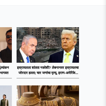
मूल्यांकन
इस्रायलला शांतता नकोशी? लेबनानवर इस्रायलचा
 भागवत
जोरदार हल्ला; चार जणांचा मृत्यू, इराण-अमेरिकेत
आरोप-प्रत्यारोप