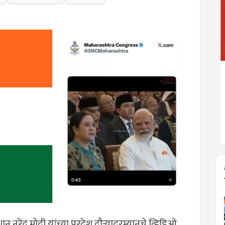
धान नरेंद्र मोदी यांच्या परदेश दौऱ्यादरम्यानचे व्हिडिओ