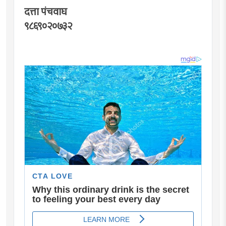
दत्ता पंचवाघ
९८६९०२०७३२