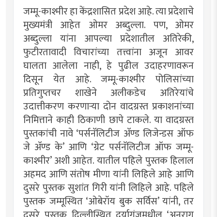
जम्मू-काश्मीर हा केंद्रशासित प्रदेश आहे. त्या प्रदेशाचे
मुख्यमंत्री आहेत ओमर अब्दुल्ला. पण, ओमर
अब्दुल्ला यांना आपल्या प्रदेशातील अतिरेकी,
फुटीरतावादी विचारांच्या तत्त्वांना अजून आवर
घालता आलेला नाही, हे पुढील उदाहरणावरून
दिसून येत आहे. जम्मू-काश्मीर पोलिसांच्या
प्रतिगुप्तचर शाखेने अलीकडेच अतिरेयांचे
उदात्तीकरण करणार्‍या दोन वादग्रस्त प्रकाशनांच्या
निमित्ताने काही ठिकाणी छापे टाकले. या वादग्रस्त
पुस्तकांची नावे ‘पर्सनॅलिटीज अ‍ॅण्ड लिजेन्डस ऑफ
जे अ‍ॅण्ड के’ आणि ‘ग्रेट पर्सनॅलिटीज ऑफ जम्मू-
काश्मीर’ अशी आहेत. यातील पहिले पुस्तक हिलाल
अहमद आणि संतोष मीणा यांनी लिहिले आहे आणि
दुसरे पुस्तक सुशांत गिरी यांनी लिहिले आहे. पहिले
पुस्तक जम्मूस्थित ‘ओबेरॉय बुक सर्विस’ यांनी, तर
दुसरे पुस्तक दिल्लीस्थित दर्यागंजमधील ‘अनुराग