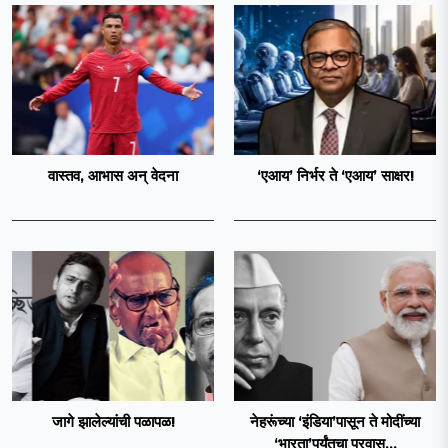
वास्तव, आभास अन् वेदना
‘एआय’ निर्भर ते ‘एआय’ साक्षर!
जागे झालेल्यांची पळापळ!
नेहरूंच्या ‘इंडिया’पासून ते मोदींच्या
‘भारता’पर्यंतचा प्रवास...