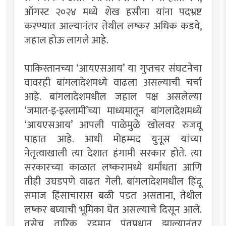
ऑगस्ट २०२४ मध्ये शेख हसीना यांना पदभ्रष्ट
करण्यात आल्यानंतर तेथील लष्कर अधिक कडवे,
जहाल होऊ लागले आहे.
पाकिस्तानच्या ‘आयएसआय’ या गुप्तचर संघटनेचा
वावरही बांगलादेशमध्ये वाढला असल्याची चर्चा
आहे. बांगलादेशमधील जहाल पक्ष असलेल्या
‘जमात-इ-इस्लामी’च्या माध्यमातून बांगलादेशमध्ये
‘आयएसआय’ आपली पाळेमुळे खोलवर रुजवू
पाहात आहे. आधी मोहम्मद युनूस यांच्या
नेतृत्वाखाली त्या देशात हंगामी सरकार होते. त्या
सरकारच्या काळात लष्करामध्ये धर्मांधता आणि
तीही उघडपणे वाढत गेली. बांगलादेशमधील हिंदू
समाज हिंसाचारास बळी पडत असताना, तेथील
लष्कर बघ्याची भूमिका घेत असल्याचे दिसून आले.
तसेच तारिक रहमान पंतप्रधान झाल्यानंतर