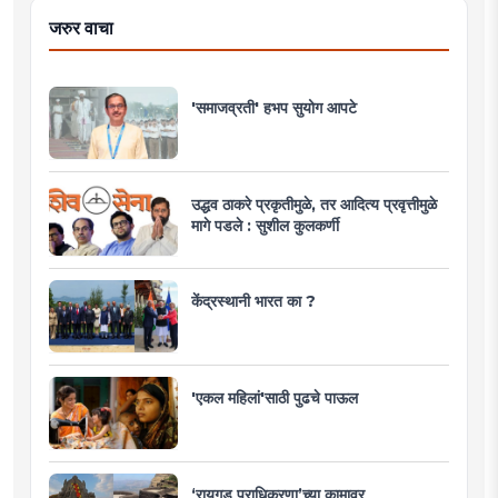
जरुर वाचा
'समाजव्रती' हभप सुयोग आपटे
उद्धव ठाकरे प्रकृतीमुळे, तर आदित्य प्रवृत्तीमुळे
मागे पडले : सुशील कुलकर्णी
केंद्रस्थानी भारत का ?
'एकल महिलां'साठी पुढचे पाऊल
‘रायगड प्राधिकरणा’च्या कामावर