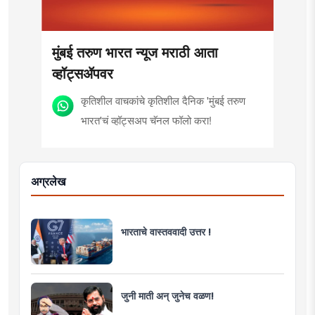
मुंबई तरुण भारत न्यूज मराठी आता
व्हॉट्सॲपवर
कृतिशील वाचकांचे कृतिशील दैनिक 'मुंबई तरुण
भारत'चं व्हॉट्सअप चॅनल फॉलो करा!
अग्रलेख
भारताचे वास्तववादी उत्तर !
जुनी माती अन् जुनेच वळण!