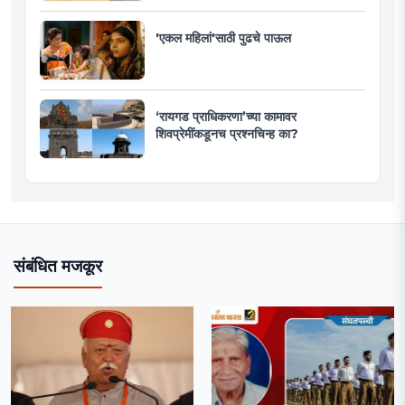
'एकल महिलां'साठी पुढचे पाऊल
‘रायगड प्राधिकरणा’च्या कामावर
शिवप्रेमींकडूनच प्रश्नचिन्ह का?
संबंधित मजकूर