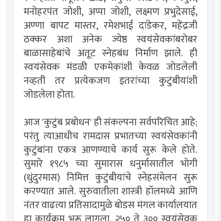
मनोहरपंत जोशी, अप्पा जोशी, लक्ष्मण प्रभुदेसाई,
अण्णा बापट मास्तर, रमेशभाई दांडेकर, महेंद्रजी
ठक्कर अशा अनेक ज्येष्ठ स्वयंसेवकांबरोबर
बाळासाहेबांचे अतूट स्नेहबंध निर्माण झाले. ही
स्वयंसेवक मंडळी एकमेकांशी केवळ जोडलेली
नव्हती तर प्रत्येकजण इतरांच्या कुटुंबीयांशी
जोडलेला होता.
आज 'कुटुंब प्रबोधन' ही संकल्पना सर्वपरिचित आहे;
परंतु त्याआधीच रामदास प्रभातच्या स्वयंसेवकांनी
कुटुंबांना एकत्र आणण्याचे कार्य सुरू केले होते.
सुमारे १९८५ च्या सुमारास धनुर्मासातील भोगी
(धुंदुरमास) निमित्त कुटुंबीयांचे स्नेहसंमेलन सुरू
करण्यात आले. सुरुवातीला शास्त्री हॉलमध्ये आणि
नंतर वाढत्या प्रतिसादामुळे बोडस मंगल कार्यालयात
हा कार्यक्रम भरू लागला. २५० ते ३०० स्वयंसेवक