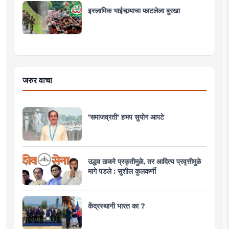
इस्लामिक भाईचार्‍याचा फाटलेला बुरखा
जरुर वाचा
'समाजव्रती' हभप सुयोग आपटे
उद्धव ठाकरे प्रकृतीमुळे, तर आदित्य प्रवृत्तीमुळे
मागे पडले : सुशील कुलकर्णी
केंद्रस्थानी भारत का ?