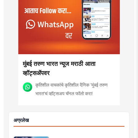
मुंबई तरुण भारत न्यूज मराठी आता
व्हॉट्सॲपवर
कृतिशील वाचकांचे कृतिशील दैनिक 'मुंबई तरुण
भारत'चं व्हॉट्सअप चॅनल फॉलो करा!
अग्रलेख