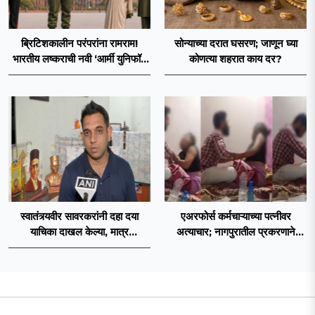
ब्रिटिशकालीन परंपरांना रामराम!
सोन्याच्या दरात घसरण; जाणून घ्या
भारतीय लष्कराची नवी ‘आर्मी युनिफॉर्म
कोणत्या शहरात काय दर?
२०२६’ नियमावली लागू
स्वातंत्र्यवीर सावरकरांनी दहा दया
एअरफोर्स कर्मचाऱ्याच्या पत्नीवर
याचिका दाखल केल्या, मात्र
अत्याचार; नागपुरातील प्रकरणाने
ब्रिटिशांप्रति कधीही निष्ठा व्यक्त केली
उडवली खळबळ!
नाही’! पणतू सात्यकी सावरकर यांनी
न्यायालयात सादर केला दावा