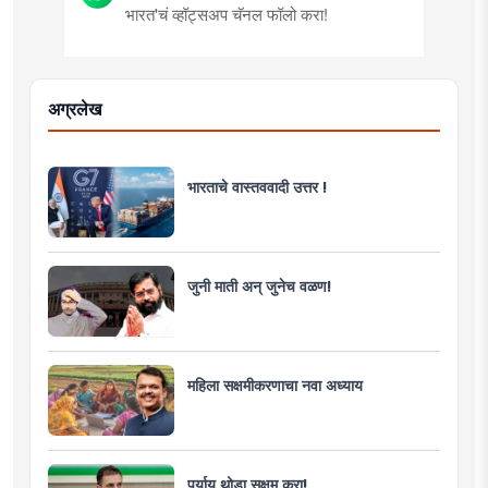
भारत'चं व्हॉट्सअप चॅनल फॉलो करा!
अग्रलेख
भारताचे वास्तववादी उत्तर !
जुनी माती अन् जुनेच वळण!
महिला सक्षमीकरणाचा नवा अध्याय
पर्याय थोडा सक्षम करा!