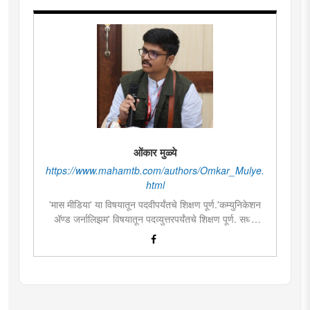
ओंकार मुळ्ये
https://www.mahamtb.com/authors/Omkar_Mulye.
html
'मास मीडिया' या विषयातून पदवीपर्यंतचे शिक्षण पूर्ण.'कम्युनिकेशन
ॲण्ड जर्नालिझम' विषयातून पदव्युत्तरपर्यंतचे शिक्षण पूर्ण. सध्या
दै.'मुंबई तरुण भारत'मध्ये वेब उपसंपादक म्हणून कार्यरत. लिखाण,
संगीत, वाचन, फोटोग्राफी, इ.ची आवड.लिवोग्राफी भाषाशैलीत
विशेष प्रावीण्य.बालपणापासून रा.स्व.संघाचा स्वयंसेवक