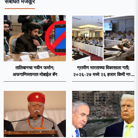
संबंधित मजकूर
तालिबानचा नवीन फर्मान;
ग्रामीण भारताच्या विकासाला गती;
अफगाणिस्तानात मोबाईल बॅन
२०२६-२७ मध्ये २६ हजार किमी नव्या
रस्त्यांचे लक्ष्य!