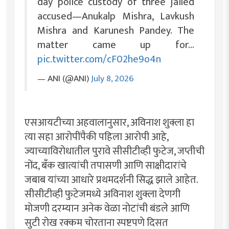
day police custody of three jailed
accused—Anukalp Mishra, Lavkush
Mishra and Karunesh Pandey. The
matter came up for…
pic.twitter.com/cF02he9o4n
— ANI (@ANI)
July 8, 2026
एसआयटीच्या अहवालानुसार, अविनाश शुक्ला हा
त्या सहा आरोपींपैकी पहिला आरोपी आहे,
ज्याच्याविरोधातील पुरावे सीसीटीव्ही फुटेज, जप्तीची
नोंद, बँक खात्यांची तपासणी आणि साक्षीदारांचे
जबाब यांच्या आधारे प्रथमदर्शनी सिद्ध झाले आहेत.
सीसीटीव्ही फुटेजमध्ये अविनाश शुक्ला देणगी
मोजणी दरम्यान अनेक वेळा नोटांची बंडले आणि
सुटी रोख रक्कम चोरताना स्पष्टपणे दिसत