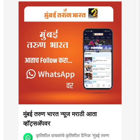
मुंबई तरुण भारत न्यूज मराठी आता
व्हॉट्सॲपवर
कृतिशील वाचकांचे कृतिशील दैनिक 'मुंबई तरुण