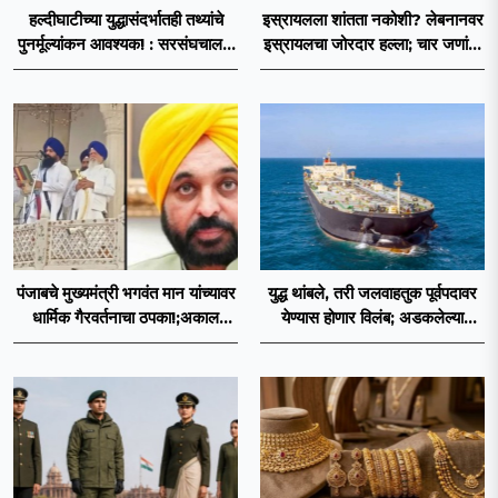
हल्दीघाटीच्या युद्धासंदर्भातही तथ्यांचे
इस्रायलला शांतता नकोशी? लेबनानवर
पुनर्मूल्यांकन आवश्यक! : सरसंघचालक
इस्रायलचा जोरदार हल्ला; चार जणांचा
डॉ. मोहनजी भागवत
मृत्यू, इराण-अमेरिकेत आरोप-प्रत्यारोप
पंजाबचे मुख्यमंत्री भगवंत मान यांच्यावर
युद्ध थांबले, तरी जलवाहतुक पूर्वपदावर
धार्मिक गैरवर्तनाचा ठपका!;अकाल
येण्यास होणार विलंब; अडकलेल्या
तख्ताच्या निर्णयाने मोठी खळबळ
जहाजांना कराराच्या शाश्वततेची चिंता.