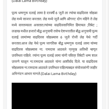
(Dalai Lama Birthday)
पूज्य धम्मगुरू दलाई लामा हे दरवर्षी 6 जुलै ला त्यांचा वाढदिवस सोहळा
लेह मध्ये साजरा करतात. लेह मध्ये जुलै आणि ऑगस्ट दोन महिने ते लेह
मध्ये वास्तव्याला असतात.त्यांच्या वाढदिवसानिमित हिमाचल ;तिबेट ;
लडाख मधील हजारो बौद्ध अनुयायी तसेच देशभरातील बौद्ध अनुयायी पूज्य
दलाई लामांच्या वाढदिवस सोहळ्यास 6 जुलै रोजी लेह येथे गर्दी
करतात.आज लेह येथे पूज्य जागतिक बौद्ध धम्मगुरू दलाई लामा यांच्या
वाढदिवस सोहळ्यास ना. रामदास आठवले प्रमुख अतिथी म्हणून
उपस्थित राहिले. त्यांना पूज्य दलाई लामा यांनी पवित्र तिबेटी धम्म शाल
उपरणे घालून ना.रामदास आठवले यांना आशीर्वाद दिले. या वाढदिवस
सोहळ्यास ना.रामदास आठवले उपस्थित राहिल्याबद्दल संयोजकांनी जाहीर
अभिनंदन आभार मानले.(Dalai Lama Birthday)