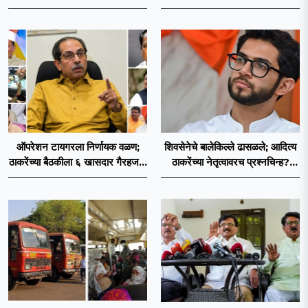
नगरसेवकही शिंदेंच्या वाटेवर?
खासदारांनंतर आमदारांसह नगरसेवकही
शिंदेंकडे जाण्याच्या चर्चा सुरू
ऑपरेशन टायगरला निर्णायक वळण;
शिवसेनेचे बालेकिल्ले ढासळले; आदित्य
ठाकरेंच्या बैठकीला ६ खासदार गैरहजर,
ठाकरेंच्या नेतृत्वावरच प्रश्नचिन्ह?
थेट शिंदे सेनेत विलीन होण्याचा
ठाकरे ब्रँड नेमका कुठे चुकला?
प्रस्ताव?