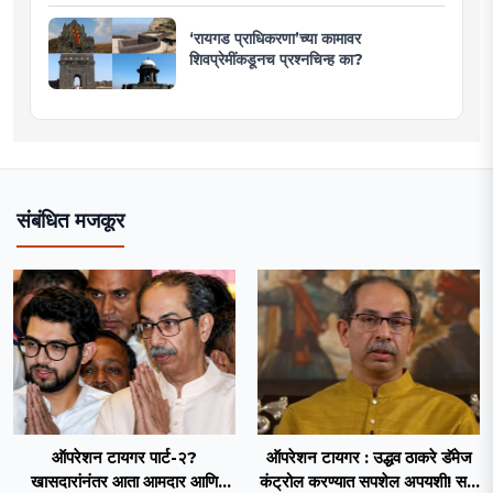
‘रायगड प्राधिकरणा’च्या कामावर
शिवप्रेमींकडूनच प्रश्नचिन्ह का?
संबंधित मजकूर
ऑपरेशन टायगर पार्ट-२?
ऑपरेशन टायगर : उद्धव ठाकरे डॅमेज
खासदारांनंतर आता आमदार आणि
कंट्रोल करण्यात सपशेल अपयशी! सहा