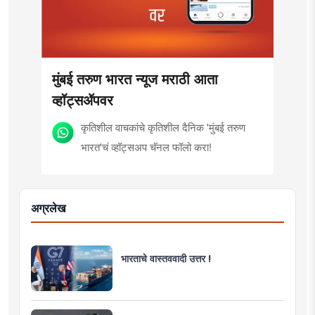
मुंबई तरुण भारत न्यूज मराठी आता
व्हॉट्सॲपवर
कृतिशील वाचकांचे कृतिशील दैनिक 'मुंबई तरुण
भारत'चं व्हॉट्सअप चॅनल फॉलो करा!
अग्रलेख
भारताचे वास्तववादी उत्तर !