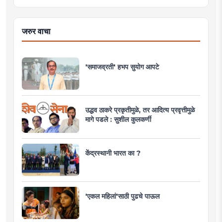
जरुर वाचा
'समाजव्रती' हभप सुयोग आपटे
उद्धव ठाकरे प्रकृतीमुळे, तर आदित्य प्रवृत्तीमुळे
मागे पडले : सुशील कुलकर्णी
केंद्रस्थानी भारत का ?
'एकल महिलां'साठी पुढचे पाऊल