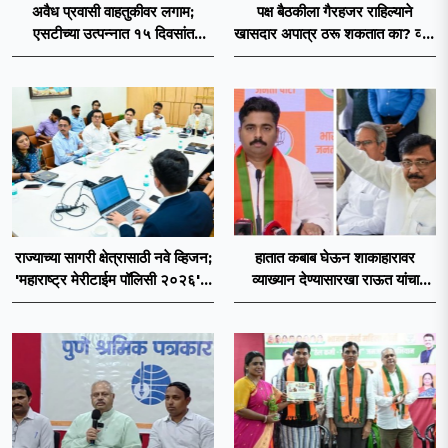
अवैध प्रवासी वाहतुकीवर लगाम;
पक्ष बैठकीला गैरहजर राहिल्याने
एसटीच्या उत्पन्नात १५ दिवसांत
खासदार अपात्र ठरू शकतात का? व्हीप
४३.८३ कोटींची वाढ!
आणि कायदा नेमकं काय सांगतो?
राज्याच्या सागरी क्षेत्रासाठी नवे व्हिजन;
हातात कबाब घेऊन शाकाहारावर
'महाराष्ट्र मेरीटाईम पॉलिसी २०२६'चा
व्याख्यान देण्यासारखा राऊत यांचा
प्रस्ताव
प्रयत्न - नवनाथ बन