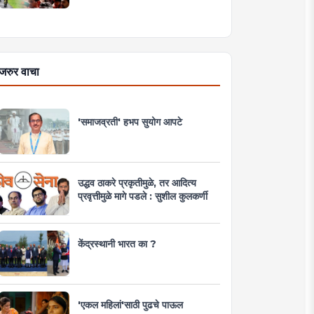
जरुर वाचा
'समाजव्रती' हभप सुयोग आपटे
उद्धव ठाकरे प्रकृतीमुळे, तर आदित्य
प्रवृत्तीमुळे मागे पडले : सुशील कुलकर्णी
केंद्रस्थानी भारत का ?
'एकल महिलां'साठी पुढचे पाऊल