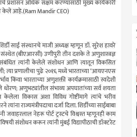
िराचे प्रशासन अधिक सक्षम करण्यासाठी मुख्य कार्यकारी
वागत केले आहे.(Ram Mandir CEO)
िर्डी साई संस्थानचे माजी अध्यक्ष म्हणून डॉ. सुरेश हावरे
संस्थेत (बीएआरसी) उणीपुरी तीन दशके ते अणुशास्त्रज्ञ
 संबंधित त्यांनी केलेले संशोधन आणि त्यातून विकसित
ी; त्या प्रणालीचा पुढे २०१६ मध्ये भारताच्या ‘आयएनएस
ाव किंवा भारताच्या अणुशक्ती कार्यक्रमासाठी स्वदेशी
ेले धोरण; अणुभट्यांतील संभाव्य अपघातांच्या सर्व शयता
’चा केलेला विकास अशा विविध गोष्टींमागे त्यांचे भरीव
े त्यांना राज्यमंत्रीपदाचा दर्जा दिला. शिर्डीच्या साईबाबा
ांनी जवाहरलाल नेहरू पोर्ट ट्रस्टचे विश्वस्त म्हणूनही काम
विषयी संशोधन करून त्यांनी मुंबई विद्यापीठाची डॉक्टरेट