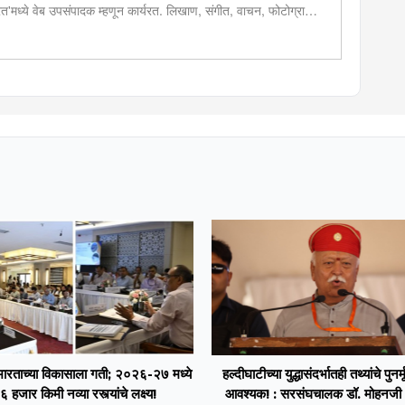
 भारत'मध्ये वेब उपसंपादक म्हणून कार्यरत. लिखाण, संगीत, वाचन, फोटोग्राफी,
शेष प्रावीण्य.बालपणापासून रा.स्व.संघाचा स्वयंसेवक
भारताच्या विकासाला गती; २०२६-२७ मध्ये
हल्दीघाटीच्या युद्धासंदर्भातही तथ्यांचे पुनर्
६ हजार किमी नव्या रस्त्यांचे लक्ष्य!
आवश्यक! : सरसंघचालक डॉ. मोहनजी