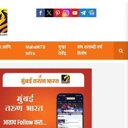
ंघ आणि
MahaMTB
पुन्हा
संघ शताब्दी वर्ष
Infra
देवेंद्र
विशेष