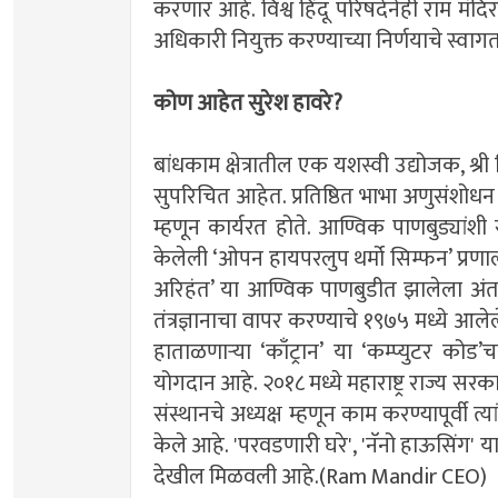
करणार आहे. विश्व हिंदू परिषदेनेही राम मंद
अधिकारी नियुक्त करण्याच्या निर्णयाचे स्
कोण आहेत सुरेश हावरे?
बांधकाम क्षेत्रातील एक यशस्वी उद्योजक, श्री श
सुपरिचित आहेत. प्रतिष्ठित भाभा अणुसंशोधन 
म्हणून कार्यरत होते. आण्विक पाणबुड्यांशी
केलेली ‘ओपन हायपरलुप थर्मो सिम्फन’ प्रणाल
अरिहंत’ या आण्विक पाणबुडीत झालेला अंतर्भ
तंत्रज्ञानाचा वापर करण्याचे १९७५ मध्ये आल
हाताळणार्‍या ‘काँट्रान’ या ‘कम्प्युटर कोड
योगदान आहे. २०१८ मध्ये महाराष्ट्र राज्य सरकारन
संस्थानचे अध्यक्ष म्हणून काम करण्यापूर्वी त्य
केले आहे. 'परवडणारी घरे', 'नॅनो हाऊसिंग' या
देखील मिळवली आहे.(Ram Mandir CEO)