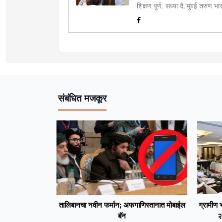
शिक्षण पूर्ण. सध्या दै.'मुंबई तरुण
इ.ची आवड.लिवोग्राफी भाषाशैलीत वि
संबंधित मजकूर
तालिबानचा नवीन फर्मान; अफगाणिस्तानात मोबाईल
ग्रामीण 
बॅन
२