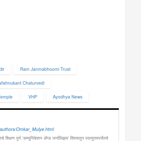
ir
Ram Janmabhoomi Trust
Vishnukant Chaturvedi
Temple
VHP
Ayodhya News
authors/Omkar_Mulye.html
चे शिक्षण पूर्ण.'कम्युनिकेशन ॲण्ड जर्नालिझम' विषयातून पदव्युत्तरपर्यंतचे