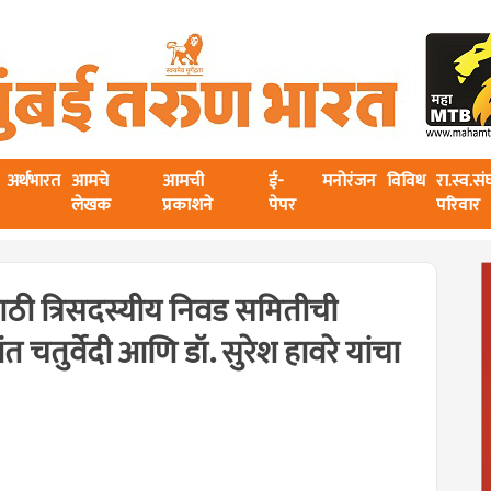
अर्थभारत
आमचे
आमची
ई-
मनोरंजन
विविध
रा.स्व.स
लेखक
प्रकाशने
पेपर
परिवार
साठी त्रिसदस्यीय निवड समितीची
ंत चतुर्वेदी आणि डॉ. सुरेश हावरे यांचा