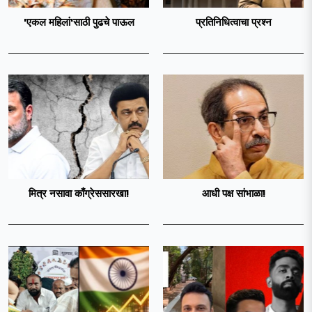
'एकल महिलां'साठी पुढचे पाऊल
प्रतिनिधित्वाचा प्रश्न
मित्र नसावा काँग्रेससारखा!
आधी पक्ष सांभाळा!