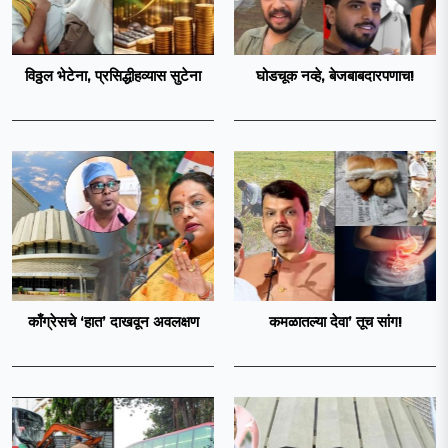
विठ्ठल भेटेना, प्रसिद्धीहव्यास सुटेना
घोडचूक नव्हे, बेजबाबदारपणाच!
काँग्रेसचे ‘हात’ दाखवून अवलक्षण
कमळातल्या देवा’ तूच सांग!