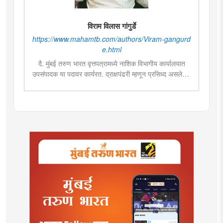
विराम विलास गांगुर्डे
https://www.mahamtb.com/authors/Viram-gangurd
e.html
दै. मुंबई तरुण भारत वृत्तपत्रामध्ये नाशिक विभागीय कार्यालयात
उपसंपादक या पदावर कार्यरत. द्राक्षपंढरी म्हणून प्रसिध्द असलेल्या
नाशिक जिल्ह्यातील दिंडोरी तालुक्यातील खेडगाव येथे जन्म आणि
तेथेच बी. कॉम. ही पदवी, तर वृत्तपत्रविद्या आणि जनसंज्ञापन
पदविका नाशिकच्या एचपीटी महाविद्यालयातून प्राप्त. ग्रामीण जीवन
आणि अर्थकारण, राजकीय आणि सामाजिक या विषयावरील
वृत्तांकनामध्ये विशेष रस.