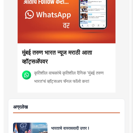
मुंबई तरुण भारत न्यूज मराठी आता
व्हॉट्सॲपवर
कृतिशील वाचकांचे कृतिशील दैनिक 'मुंबई तरुण
भारत'चं व्हॉट्सअप चॅनल फॉलो करा!
अग्रलेख
भारताचे वास्तववादी उत्तर !