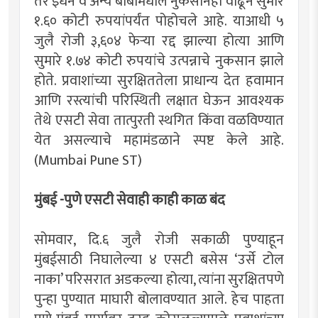
तर इंधन व अन्य बाबींमधील नुकसानही वाढून सुमारे
१.६० कोटी रुपयांपर्यंत पोहोचले आहे. याआधी ५
जुलै रोजी ३,६०४ फेऱ्या रद्द झाल्या होत्या आणि
सुमारे १.७४ कोटी रुपयांचे उत्पन्नाचे नुकसान झाले
होते. प्रवाशांच्या सुरक्षिततेला प्राधान्य देत हवामान
आणि रस्त्यांची परिस्थिती लक्षात घेऊन आवश्यक
तेथे एसटी सेवा तात्पुरती स्थगित किंवा वळविण्यात
येत असल्याचे महामंडळाने स्पष्ट केले आहे.
(Mumbai Pune ST)
मुंबई -पुणे एसटी सेवाही काही काळ बंद
सोमवार, दि.६ जुलै रोजी सकाळी पुण्याहून
मुंबईसाठी निघालेल्या ४ एसटी बसेस ‘उर्से टोल
नाका’ परिसरात अडकल्या होत्या, त्यांना सुरक्षितपणे
पुन्हा पुण्यात माघारी बोलावण्यात आले. हेच पाहता