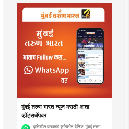
मुंबई तरुण भारत न्यूज मराठी आता
व्हॉट्सॲपवर
कृतिशील वाचकांचे कृतिशील दैनिक 'मुंबई तरुण