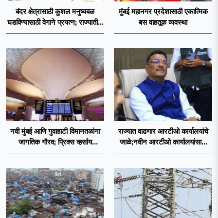
बंदर क्षेत्रासाठी कुशल मनुष्यबळ
मुंबई महानगर प्रदेशासाठी एकात्मिक
घडविण्यासाठी वेगाने प्रयत्न; राज्यातील
बस वाहतूक व्यवस्था
सहा आयटीआयमध्ये विशेष अभ्यासक्रम
- मंत्री नितेश राणे
नवी मुंबई आणि गुवाहाटी विमानतळांना
राज्यात वाढणार आरटीओ कार्यालयांचे
जागतिक गौरव; प्रिक्स व्हर्साय
जाळे;नवीन आरटीओ कार्यालयांसाठी
२०२६च्या यादीत स्थान
निकष निश्चित