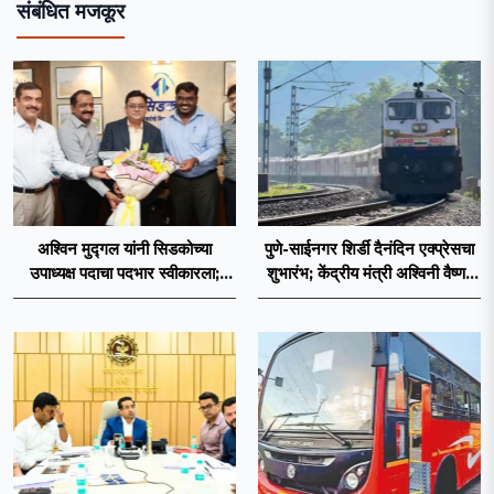
संबंधित मजकूर
अश्विन मुद्गल यांनी सिडकोच्या
पुणे-साईनगर शिर्डी दैनंदिन एक्प्रेसचा
उपाध्यक्ष पदाचा पदभार स्वीकारला;
शुभारंभ; केंद्रीय मंत्री अश्विनी वैष्णव
प्रकल्प वेळेत पूर्ण करण्यास प्राधान्य
दाखवणार हिरवा झेंडा
देणार : अश्विन मुद्गल