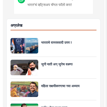
भारत'चं व्हॉट्सअप चॅनल फॉलो करा!
अग्रलेख
भारताचे वास्तववादी उत्तर !
जुनी माती अन् जुनेच वळण!
महिला सक्षमीकरणाचा नवा अध्याय