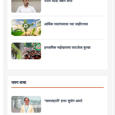
पर्याय थोडा सक्षम करा!
आर्थिक स्वातंत्र्याचा नवा जाहीरनामा
इस्लामिक भाईचार्‍याचा फाटलेला बुरखा
जरुर वाचा
'समाजव्रती' हभप सुयोग आपटे