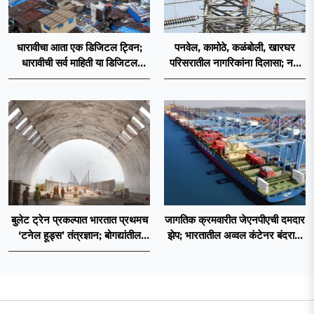
धारावीचा आता एक डिजिटल ट्विन;
पनवेल, कामोठे, कळंबोली, खारघर
धारावीची सर्व माहिती या डिजिटल
परिसरातील नागरिकांना दिलासा; नवी
ट्विनमध्ये जतन
मुंबईत वीज पुरवठ्यासाठी महावितरणची
तातडीची उपाययोजना
बुलेट ट्रेन प्रकल्पात भारतात प्रथमच
जागतिक क्रमवारीत जेएनपीएची दमदार
‘टनेल हूड्स’ तंत्रज्ञान; बोगद्यांतील
झेप; भारतातील अव्वल कंटेनर बंदराचा
दाबलहरी आणि आवाजावर
मान कायम
नियंत्रण;प्रवास अधिक सुरक्षित व
आरामदायी होणार