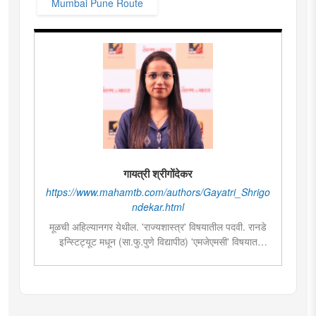
Mumbai Pune Route
गायत्री श्रीगोंदेकर
https://www.mahamtb.com/authors/Gayatri_Shrigo
ndekar.html
मूळची अहिल्यानगर येथील. 'राज्यशास्त्र' विषयातील पदवी. रानडे
इन्स्टिट्यूट मधून (सा.फु.पुणे विद्यापीठ) 'एमजेएमसी' विषयात
पदव्युत्तर शिक्षण. २०१९मध्ये मुंबई तरुण भारतमध्ये 'मंत्रालय
प्रतिनिधी' या पदावर रुजू. सद्यस्थितीत 'इन्फ्रास्ट्रक्चर आणि
डेव्हलपमेंट' विशेष प्रतिनिधी म्हणून कार्यरत. राज्यातील पायाभूत
सुविधांविषयी फिल्ड रिपोर्ट आणि लेखनात रस.