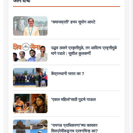
जरुर वाचा
'समाजव्रती' हभप सुयोग आपटे
उद्धव ठाकरे प्रकृतीमुळे, तर आदित्य प्रवृत्तीमुळे
मागे पडले : सुशील कुलकर्णी
केंद्रस्थानी भारत का ?
'एकल महिलां'साठी पुढचे पाऊल
‘रायगड प्राधिकरणा’च्या कामावर
शिवप्रेमींकडूनच प्रश्नचिन्ह का?