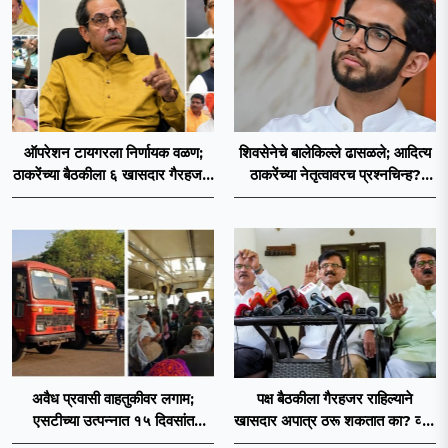
ऑपरेशन टायगरला निर्णायक वळण;
शिवसेनेचे बालेकिल्ले ढासळले; आदित्य
ठाकरेंच्या बैठकीला ६ खासदार गैरहजर,
ठाकरेंच्या नेतृत्वावरच प्रश्नचिन्ह?
थेट शिंदे सेनेत विलीन होण्याचा
ठाकरे ब्रँड नेमका कुठे चुकला?
प्रस्ताव?
अवैध प्रवासी वाहतुकीवर लगाम;
पक्ष बैठकीला गैरहजर राहिल्याने
एसटीच्या उत्पन्नात १५ दिवसांत
खासदार अपात्र ठरू शकतात का? व्हीप
४३.८३ कोटींची वाढ!
आणि कायदा नेमकं काय सांगतो?