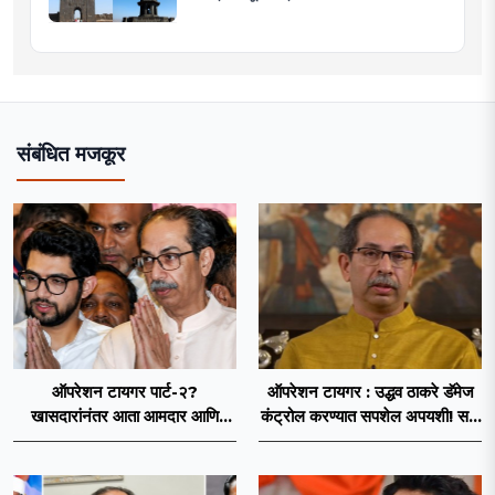
संबंधित मजकूर
ऑपरेशन टायगर पार्ट-२?
ऑपरेशन टायगर : उद्धव ठाकरे डॅमेज
खासदारांनंतर आता आमदार आणि
कंट्रोल करण्यात सपशेल अपयशी! सहा
नगरसेवकही शिंदेंच्या वाटेवर?
खासदारांनंतर आमदारांसह नगरसेवकही
शिंदेंकडे जाण्याच्या चर्चा सुरू