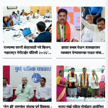
राज्याच्या सागरी क्षेत्रासाठी नवे व्हिजन;
हातात कबाब घेऊन शाकाहारावर
'महाराष्ट्र मेरीटाईम पॉलिसी २०२६'चा
व्याख्यान देण्यासारखा राऊत यांचा
प्रस्ताव
प्रयत्न - नवनाथ बन
'जेन झी' तरुणांवर संघाचा पूर्ण विश्वास! :
भाजप मुंबई महिला मोर्चाद्वारा आयोजित