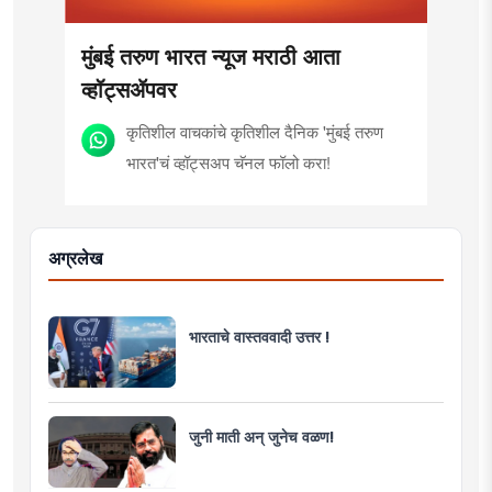
मुंबई तरुण भारत न्यूज मराठी आता
व्हॉट्सॲपवर
कृतिशील वाचकांचे कृतिशील दैनिक 'मुंबई तरुण
भारत'चं व्हॉट्सअप चॅनल फॉलो करा!
अग्रलेख
भारताचे वास्तववादी उत्तर !
जुनी माती अन् जुनेच वळण!