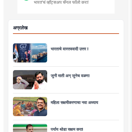
भारत'चं व्हॉट्सअप चॅनल फॉलो करा!
अग्रलेख
भारताचे वास्तववादी उत्तर !
जुनी माती अन् जुनेच वळण!
महिला सक्षमीकरणाचा नवा अध्याय
पर्याय थोडा सक्षम करा!