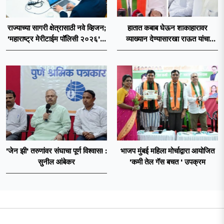
राज्याच्या सागरी क्षेत्रासाठी नवे व्हिजन;
हातात कबाब घेऊन शाकाहारावर
'महाराष्ट्र मेरीटाईम पॉलिसी २०२६'चा
व्याख्यान देण्यासारखा राऊत यांचा
प्रस्ताव
प्रयत्न - नवनाथ बन
'जेन झी' तरुणांवर संघाचा पूर्ण विश्वास! :
भाजप मुंबई महिला मोर्चाद्वारा आयोजित
सुनील आंबेकर
'कमी तेल गॅस बचत ' उपक्रम