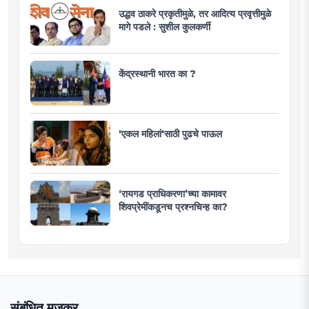
उद्धव ठाकरे प्रकृतीमुळे, तर आदित्य प्रवृत्तीमुळे
मागे पडले : सुशील कुलकर्णी
केंद्रस्थानी भारत का ?
'एकल महिलां'साठी पुढचे पाऊल
‘रायगड प्राधिकरणा’च्या कामावर
शिवप्रेमींकडूनच प्रश्नचिन्ह का?
संबंधित मजकूर