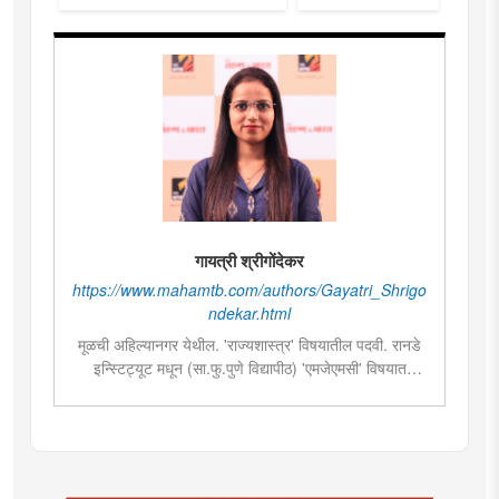
गायत्री श्रीगोंदेकर
https://www.mahamtb.com/authors/Gayatri_Shrigo
ndekar.html
मूळची अहिल्यानगर येथील. 'राज्यशास्त्र' विषयातील पदवी. रानडे
इन्स्टिट्यूट मधून (सा.फु.पुणे विद्यापीठ) 'एमजेएमसी' विषयात
पदव्युत्तर शिक्षण. २०१९मध्ये मुंबई तरुण भारतमध्ये 'मंत्रालय
प्रतिनिधी' या पदावर रुजू. सद्यस्थितीत 'इन्फ्रास्ट्रक्चर आणि
डेव्हलपमेंट' विशेष प्रतिनिधी म्हणून कार्यरत. राज्यातील पायाभूत
सुविधांविषयी फिल्ड रिपोर्ट आणि लेखनात रस.