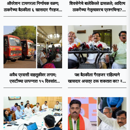
ऑपरेशन टायगरला निर्णायक वळण;
शिवसेनेचे बालेकिल्ले ढासळले; आदित्य
ठाकरेंच्या बैठकीला ६ खासदार गैरहजर,
ठाकरेंच्या नेतृत्वावरच प्रश्नचिन्ह?
थेट शिंदे सेनेत विलीन होण्याचा
ठाकरे ब्रँड नेमका कुठे चुकला?
प्रस्ताव?
अवैध प्रवासी वाहतुकीवर लगाम;
पक्ष बैठकीला गैरहजर राहिल्याने
एसटीच्या उत्पन्नात १५ दिवसांत
खासदार अपात्र ठरू शकतात का? व्हीप
४३.८३ कोटींची वाढ!
आणि कायदा नेमकं काय सांगतो?