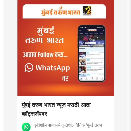
मुंबई तरुण भारत न्यूज मराठी आता
व्हॉट्सॲपवर
कृतिशील वाचकांचे कृतिशील दैनिक 'मुंबई तरुण