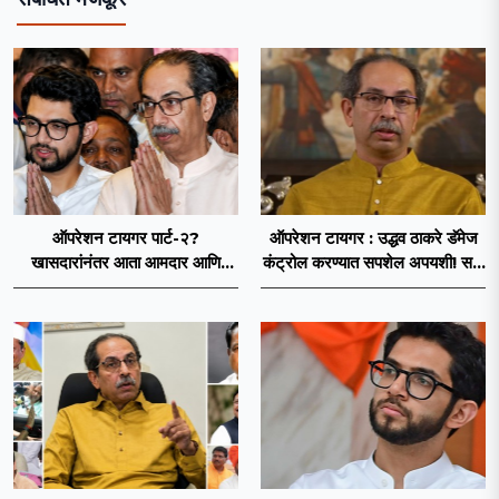
ऑपरेशन टायगर पार्ट-२?
ऑपरेशन टायगर : उद्धव ठाकरे डॅमेज
खासदारांनंतर आता आमदार आणि
कंट्रोल करण्यात सपशेल अपयशी! सहा
नगरसेवकही शिंदेंच्या वाटेवर?
खासदारांनंतर आमदारांसह नगरसेवकही
शिंदेंकडे जाण्याच्या चर्चा सुरू