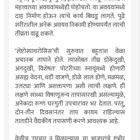
महत्त्वाच्या अवयवांमध्येही पोहोचतो. या अवयवांमध्ये
दाह निर्माण होऊन त्यांचे कार्य बिघडू लागते. पुढे
शरीरातील अनेक अवयव निकामी होण्यापर्यंत त्याची
तीव्रता वाढू शकते.
‌‘लेप्टोस्पायरोसिस‌’ची सुरुवात बहुतांश वेळा
अचानक तापाने होते. त्यासोबत तीव्र डोकेदुखी,
अंगदुखी, विशेषतः पोटरीच्या स्नायूंमध्ये होणारी
असह्य वेदना, थंडी वाजणे, डोळे लाल होणे, मळमळ,
उलट्या आणि अशक्तपणा अशी त्याची लक्षणे. ही
लक्षणे साध्या विषाणूजन्य तापासारखी असल्यामुळे,
अनेकदा रुग्ण घरगुती उपचारांवर भर देतात. परंतु,
दोन-तीन दिवसांनंतर ताप कायम राहिल्यास
तातडीने वैद्यकीय तपासणी करणे आवश्यक आहे.
वेळीच उपचार न मिळाल्यास, या आजाराचे गंभीर