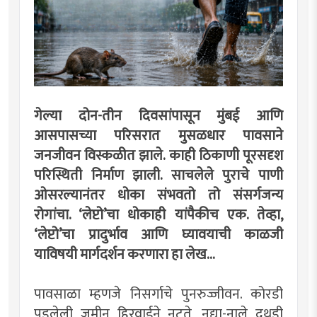
गेल्या दोन-तीन दिवसांपासून मुंबई आणि
आसपासच्या परिसरात मुसळधार पावसाने
जनजीवन विस्कळीत झाले. काही ठिकाणी पूरसदृश
परिस्थिती निर्माण झाली. साचलेले पुराचे पाणी
ओसरल्यानंतर धोका संभवतो तो संसर्गजन्य
रोगांचा. ‌‘लेप्टो‌’चा धोकाही यांपैकीच एक. तेव्हा,
‌‘लेप्टो‌’चा प्रादुर्भाव आणि घ्यावयाची काळजी
याविषयी मार्गदर्शन करणारा हा लेख...
पावसाळा म्हणजे निसर्गाचे पुनरुज्जीवन. कोरडी
पडलेली जमीन हिरवाईने नटते, नद्या-नाले दुथडी