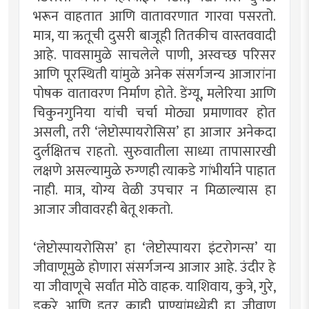
भरून वाहतात आणि वातावरणात गारवा पसरतो.
मात्र, या ऋतूची दुसरी बाजूही तितकीच वास्तववादी
आहे. पावसामुळे साचलेले पाणी, अस्वच्छ परिसर
आणि पूरस्थिती यांमुळे अनेक संसर्गजन्य आजारांना
पोषक वातावरण निर्माण होते. डेंग्यू, मलेरिया आणि
चिकुनगुनिया यांची चर्चा मोठ्या प्रमाणावर होत
असली, तरी ‌‘लेप्टोस्पायरोसिस‌’ हा आजार अनेकदा
दुर्लक्षितच राहतो. सुरुवातीला साध्या तापासारखी
लक्षणे असल्यामुळे रुग्णही त्याकडे गांभीर्याने पाहात
नाही. मात्र, योग्य वेळी उपचार न मिळाल्यास हा
आजार जीवावरही बेतू शकतो.
‌‘लेप्टोस्पायरोसिस‌’ हा ‌‘लेप्टोस्पायरा इंटरोगन्स‌’ या
जीवाणूमुळे होणारा संसर्गजन्य आजार आहे. उंदीर हे
या जीवाणूचे सर्वांत मोठे वाहक. याशिवाय, कुत्रे, गुरे,
डुकरे आणि इतर काही प्राण्यांमध्येही हा जीवाणू