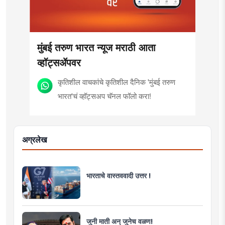
मुंबई तरुण भारत न्यूज मराठी आता
व्हॉट्सॲपवर
कृतिशील वाचकांचे कृतिशील दैनिक 'मुंबई तरुण
भारत'चं व्हॉट्सअप चॅनल फॉलो करा!
अग्रलेख
भारताचे वास्तववादी उत्तर !
जुनी माती अन् जुनेच वळण!