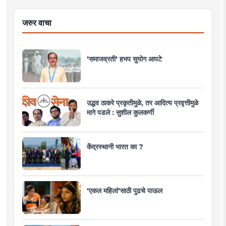
जरुर वाचा
'समाजव्रती' हभप सुयोग आपटे
उद्धव ठाकरे प्रकृतीमुळे, तर आदित्य प्रवृत्तीमुळे
मागे पडले : सुशील कुलकर्णी
केंद्रस्थानी भारत का ?
'एकल महिलां'साठी पुढचे पाऊल