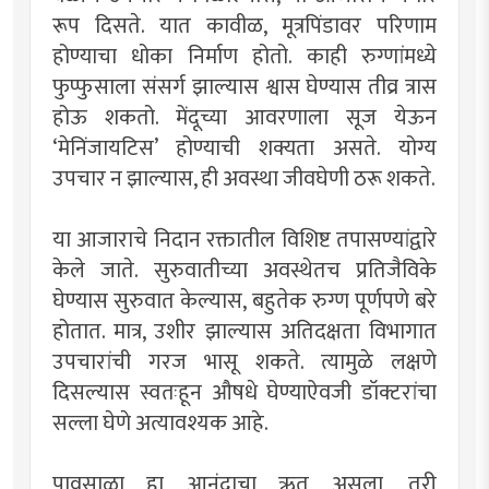
रूप दिसते. यात कावीळ, मूत्रपिंडावर परिणाम
होण्याचा धोका निर्माण होतो. काही रुग्णांमध्ये
फुप्फुसाला संसर्ग झाल्यास श्वास घेण्यास तीव्र त्रास
होऊ शकतो. मेंदूच्या आवरणाला सूज येऊन
‌‘मेनिंजायटिस‌’ होण्याची शक्यता असते. योग्य
उपचार न झाल्यास, ही अवस्था जीवघेणी ठरू शकते.
या आजाराचे निदान रक्तातील विशिष्ट तपासण्यांद्वारे
केले जाते. सुरुवातीच्या अवस्थेतच प्रतिजैविके
घेण्यास सुरुवात केल्यास, बहुतेक रुग्ण पूर्णपणे बरे
होतात. मात्र, उशीर झाल्यास अतिदक्षता विभागात
उपचारांची गरज भासू शकते. त्यामुळे लक्षणे
दिसल्यास स्वतःहून औषधे घेण्याऐवजी डॉक्टरांचा
सल्ला घेणे अत्यावश्यक आहे.
पावसाळा हा आनंदाचा ऋतू असला, तरी