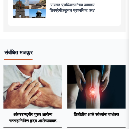
‘रायगड प्राधिकरणा’च्या कामावर
शिवप्रेमींकडूनच प्रश्नचिन्ह का?
संबंधित मजकूर
आंतरराष्ट्रीय पुरुष आरोग्य
तिशीतीच आले सांध्यांना वार्धक्य!
सप्ताहानिमित्त हृदय आरोग्याबाबत
जनजागृतीची आवश्यकता