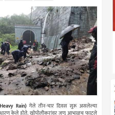
 Heavy Rain)
गेले तीन-चार दिवस सुरू असलेल्या
ूप धारण केले होते. खोपोलीकरांवर जणू आभाळच फाटले