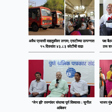
अवैध प्रवासी वाहतुकीवर लगाम; एसटीच्या उत्पन्नात
पक्ष बै
१५ दिवसांत ४३.८३ कोटींची वाढ!
ठरू शक
'जेन झी' तरुणांवर संघाचा पूर्ण विश्वास! : सुनील
भाजप मुंब
आंबेकर