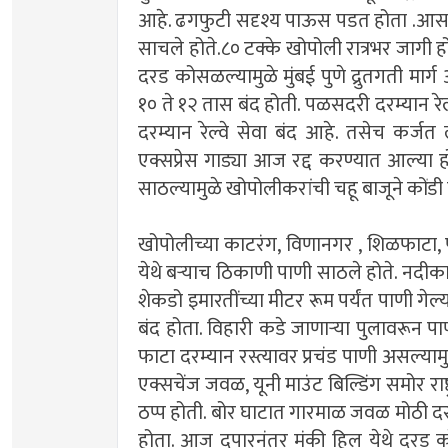
आहे. ढगफुटी सदृश्य पाऊस पडत होता .आस
साचले होते.८० टक्के खोपोली रात्रभर जागी ह
दरड कोसळल्यामुळे मुंबई पुणे द्रुतगती मार्ग
१० ते १२ तास बंद होती. पळसदरी दरम्यान रेल
दरम्यान रेल्वे सेवा बंद आहे. तसेच कर्जत
एक्सप्रेस गाड्या आज रद्द करण्यात आल्या ह
साठल्यामुळे खोपोलीकरांची चहू बाजूने कोंडी
खोपोलीच्या काटरंग, विणानगर , शिळफाटा,
येथे बऱ्याच ठिकाणी पाणी साठले होते. नदीका
शेकडो इमारतींच्या मीटर रूम पर्यंत पाणी 
बंद होता. विहारी कडे जाणाऱ्या पुलावरून पा
फाटा दरम्यान रस्त्यावर प्रचंड पाणी असल्या
एक्सचेंज जवळ, यूनी माउंट बिल्डिंग समोर रा
ठप्प होती. बोर घाटात गारमाळ जवळ मोठी द
होता. आज दुपारनंतर मंकी हिल येथे दरड