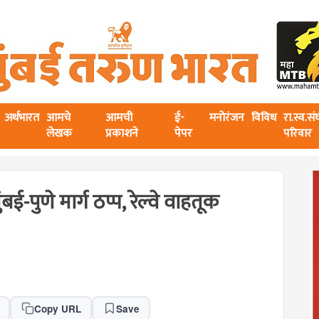
अर्थभारत
आमचे
आमची
ई-
मनोरंजन
विविध
रा.स्व.स
लेखक
प्रकाशने
पेपर
परिवार
पुणे मार्ग ठप्प, रेल्वे वाहतूक
Copy URL
Save