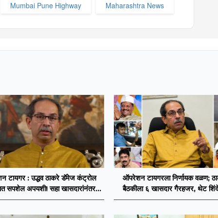
Mumbai Pune Highway
Maharashtra News
न टायगर : उद्धव ठाकरे डॅमेज कंट्रोल
ऑपरेशन टायगरला निर्णायक वळण; ठाकर
ात सपशेल अपयशी! सहा खासदारांनंतर
बैठकीला ६ खासदार गैरहजर, थेट शिंदे
सह नगरसेवकही शिंदेंकडे जाण्याच्या चर्चा
विलीन होण्याचा प्रस्ताव?
सुरू