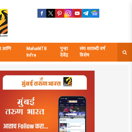
ंघ आणि
MahaMTB
पुन्हा
संघ शताब्दी वर्ष
Infra
देवेंद्र
विशेष