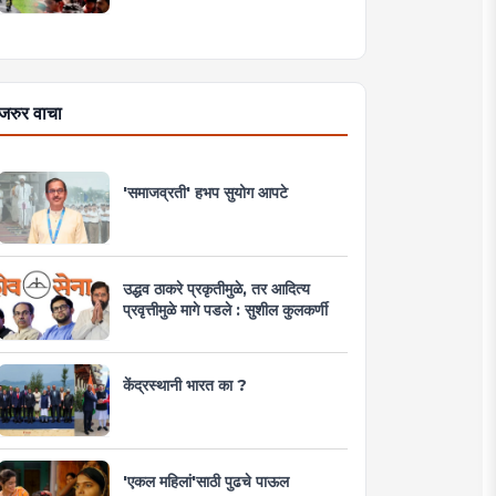
जरुर वाचा
'समाजव्रती' हभप सुयोग आपटे
उद्धव ठाकरे प्रकृतीमुळे, तर आदित्य
प्रवृत्तीमुळे मागे पडले : सुशील कुलकर्णी
केंद्रस्थानी भारत का ?
'एकल महिलां'साठी पुढचे पाऊल