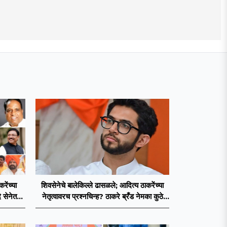
ेंच्या
शिवसेनेचे बालेकिल्ले ढासळले; आदित्य ठाकरेंच्या
 सेनेत
नेतृत्वावरच प्रश्नचिन्ह? ठाकरे ब्रँड नेमका कुठे
चुकला?