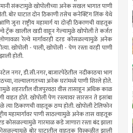
मानी संकटामुळे खोपोलीच्या अनेक सखल भागात पाणी
ोती. बोर घाटात दोन ठिकाणी तसेच कनेक्टिंग लिंक येथे
 आणि जुना राष्ट्रीय महामार्ग या दोन्ही ठिकाणची वाहतूक
्वे ट्रॅक खालील खडी वाहून गेल्यामुळे खोपोली ते कर्जत
 लोणावळा रेल्वे मार्गावरही दरड कोसळल्यामुळे अनेक
ोत्या. खोपोली - पाली, खोपोली - पेण रस्ता वरही पाणी
 झाली होती.
 पटेल नगर, डी.सी.नगर, बाजारपेठेतील नदीकाठचा भाग
ठच्या, नाल्यालगतच्या अनेक घरांमध्ये पाणी शिरले होते.
गेल्यामुळे शहरातील वीजपुरवठा वीस तासाहून अधिक काळ
णी वाहत होते. खोपोली पेण रस्त्यावर सारसन ते इसांबा
मुळे त्या ठिकाणची वाहतूक ठप्प होती. खोपोली टेलिफोन
ष्ट्रीय महामार्गावर पाणी साठल्यामुळे अनेक तास वाहतूक
रड कोसळल्यामुळे गारमाळ कडे जाणारा रस्ता बंद झाला
 कोसळल्यामुळे बोर घाटातील वाहतूक विस्कळीत झाली