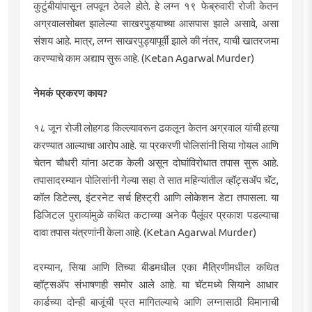
कुटुंबीयांपासून लपवून ठेवले होते. हे लग्न १९ फेब्रुवारी रोजी केतन
अग्रवालसोबत झालेल्या साखरपुड्याच्या आसपास झाले असावे, असा
संशय आहे. मात्र, लग्न साखरपुड्यापूर्वी झाले की नंतर, याची खातरजमा
करण्याचे काम अद्याप सुरू आहे. (Ketan Agarwal Murder)
नेमकं प्रकरण काय?
१८ जून रोजी लोहगड किल्ल्यावरून ढकलून केतन अग्रवाल यांची हत्या
करण्यात आल्याचा आरोप आहे. या प्रकरणी पोलिसांनी सिया गोयल आणि
चेतन चौधरी यांना अटक केली असून दोघांविरोधात तपास सुरू आहे.
तपासादरम्यान पोलिसांनी गेल्या सहा ते सात महिन्यांतील व्हॉट्सॲप चॅट,
कॉल डिटेल्स, इंटरनेट सर्च हिस्ट्री आणि लोकेशन डेटा तपासला. या
डिजिटल पुराव्यांमुळे कथित कटाच्या अनेक पैलूंवर प्रकाश पडल्याचा
दावा तपास यंत्रणांनी केला आहे. (Ketan Agarwal Murder)
दरम्यान, सिया आणि तिच्या बीडमधील एका मैत्रिणीमधील कथित
व्हॉट्सॲप संभाषणही समोर आले आहे. या चॅटमध्ये सियाने आधार
कार्डच्या दोन्ही बाजूंची प्रत मागितल्याचे आणि लग्नासाठी विमानाची