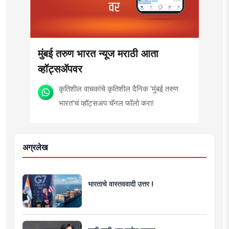
will be the side of the game.
culture, motionlessness and tradition.
मुंबई तरुण भारत न्यूज मराठी आता
व्हॉट्सॲपवर
कृतिशील वाचकांचे कृतिशील दैनिक 'मुंबई तरुण
भारत'चं व्हॉट्सअप चॅनल फॉलो करा!
अग्रलेख
भारताचे वास्तववादी उत्तर !