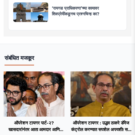
‘रायगड प्राधिकरणा’च्या कामावर
शिवप्रेमींकडूनच प्रश्नचिन्ह का?
संबंधित मजकूर
ऑपरेशन टायगर पार्ट-२?
ऑपरेशन टायगर : उद्धव ठाकरे डॅमेज
खासदारांनंतर आता आमदार आणि
कंट्रोल करण्यात सपशेल अपयशी! सहा