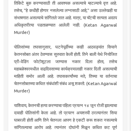
तिकिटे बुक करण्यासाठी ती आवश्यक असल्याचे म्हटल्याचे वृत्त आहे.
तसेच, "हे कधीही होणार नसलेल्या लग्नासाठी आहे," असा उल्लेखही या
संभाषणात असल्याचे सांगितले जात आहे. मात्र, या चॅटची सत्यता अद्याप
अधिकृतरीत्या पडताळण्यात आलेली नाही. (Ketan Agarwal
Murder)
पोलिसांच्या तपासानुसार, घटनेपूर्वीच्या काही आठवड्यांत सियाने
केतनसोबत अंतर ठेवण्यास सुरुवात केली होती. तिने बाली येथे नियोजित
प्री-वेडिंग फोटोशूटला जाण्यास नकार दिला होता, तसेच
महाबळेश्वरमधील वाढदिवसाच्या कार्यक्रमालाही नकार दिली असल्याची
माहिती समोर आली आहे. तपासकर्त्यांच्या मते, तिच्या या वर्तनाचा
चेतनसोबतच्या कथित संबंधांशी संबंध असू शकतो. (Ketan Agarwal
Murder)
याशिवाय, केतनची हत्या करण्याचा पहिला प्रयत्न १४ जून रोजी झाल्याचा
दावाही पोलिसांनी केला आहे. तो प्रयत्न अयशस्वी ठरल्यानंतर सिया
घाबरली होती आणि तिने चेतनला आपण हे एकटी करू शकत नसल्याचे
सांगितल्याचा आरोप आहे. त्यानंतर दोघांनी मिळून कथित कट पूर्ण