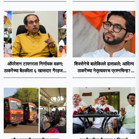
नगरसेवकही शिंदेंच्या वाटेवर?
खासदारांनंतर आमदारांसह नगरसेवकही
शिंदेंकडे जाण्याच्या चर्चा सुरू
ऑपरेशन टायगरला निर्णायक वळण;
शिवसेनेचे बालेकिल्ले ढासळले; आदित्य
ठाकरेंच्या बैठकीला ६ खासदार गैरहजर,
ठाकरेंच्या नेतृत्वावरच प्रश्नचिन्ह?
थेट शिंदे सेनेत विलीन होण्याचा
ठाकरे ब्रँड नेमका कुठे चुकला?
प्रस्ताव?