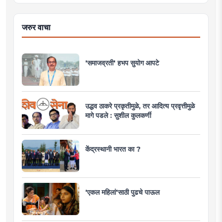
जरुर वाचा
'समाजव्रती' हभप सुयोग आपटे
उद्धव ठाकरे प्रकृतीमुळे, तर आदित्य प्रवृत्तीमुळे
मागे पडले : सुशील कुलकर्णी
केंद्रस्थानी भारत का ?
'एकल महिलां'साठी पुढचे पाऊल