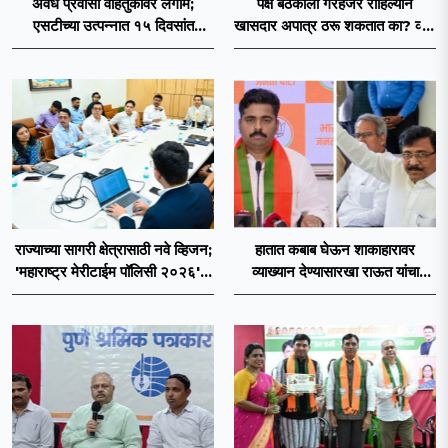
अवैध प्रवासी वाहतुकीवर लगाम;
पक्ष बैठकीला गैरहजर राहिल्याने
एसटीच्या उत्पन्नात १५ दिवसांत
खासदार अपात्र ठरू शकतात का? व्हीप
४३.८३ कोटींची वाढ!
आणि कायदा नेमकं काय सांगतो?
राज्याच्या सागरी क्षेत्रासाठी नवे व्हिजन;
हातात कबाब घेऊन शाकाहारावर
'महाराष्ट्र मेरीटाईम पॉलिसी २०२६'चा
व्याख्यान देण्यासारखा राऊत यांचा
प्रस्ताव
प्रयत्न - नवनाथ बन