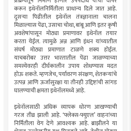
प्रक्रियेतून निर्माण होणारे उपपदार्थ यांचा वापर
करून इथेनॉलनिर्मितीला प्राधान्य दिले जात आहे.
दुसऱ्या पिढीतील इथेनॉल तंत्रज्ञानाला चालना
मिळाल्यास पेंढा, उसाचा चोथा, बांबू आणि इतर कृषी
अवशेषांपासून मोठ्या प्रमाणावर इथेनॉल तयार
करता येईल. त्यामुळे अन्न आणि इंधन यांच्यातील
संघर्ष मोठ्या प्रमाणात टाळणे शक्य होईल.
याचबरोबर उत्तर भारतातील पेंढा जाळण्याच्या
समस्येवरही दीर्घकालीन उपाय शोधण्यास मदत
होऊ शकते. म्हणजेच, पर्यावरण संरक्षण, शेतकऱ्यांचे
उत्पन्न आणि ऊर्जासुरक्षा या तीनही उद्दिष्टांची सांगड
घालण्याची क्षमता इथेनॉलमध्ये आहे.
इथेनॉलसाठी अधिक व्यापक धोरण आखण्याची
गरज तीव्र झाली आहे. ‌‘फ्लेक्स-फ्युएल‌’ वाहनांच्या
निर्मितीला वेग देणे आवश्यक आहे. ब्राझीलने या