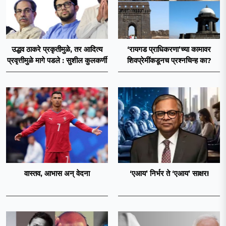
उद्धव ठाकरे प्रकृतीमुळे, तर आदित्य
‘रायगड प्राधिकरणा’च्या कामावर
प्रवृत्तीमुळे मागे पडले : सुशील कुलकर्णी
शिवप्रेमींकडूनच प्रश्नचिन्ह का?
वास्तव, आभास अन् वेदना
‘एआय’ निर्भर ते ‘एआय’ साक्षर!