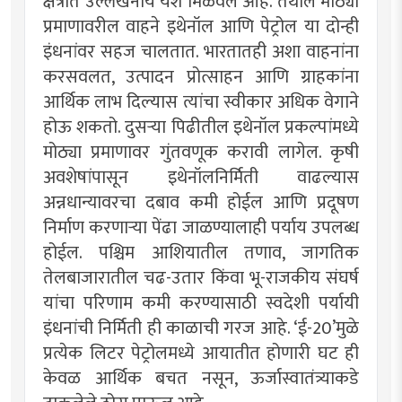
क्षेत्रात उल्लेखनीय यश मिळवले आहे. तेथील मोठ्या
प्रमाणावरील वाहने इथेनॉल आणि पेट्रोल या दोन्ही
इंधनांवर सहज चालतात. भारतातही अशा वाहनांना
करसवलत, उत्पादन प्रोत्साहन आणि ग्राहकांना
आर्थिक लाभ दिल्यास त्यांचा स्वीकार अधिक वेगाने
होऊ शकतो. दुसऱ्या पिढीतील इथेनॉल प्रकल्पांमध्ये
मोठ्या प्रमाणावर गुंतवणूक करावी लागेल. कृषी
अवशेषांपासून इथेनॉलनिर्मिती वाढल्यास
अन्नधान्यावरचा दबाव कमी होईल आणि प्रदूषण
निर्माण करणाऱ्या पेंढा जाळण्यालाही पर्याय उपलब्ध
होईल. पश्चिम आशियातील तणाव, जागतिक
तेलबाजारातील चढ-उतार किंवा भू-राजकीय संघर्ष
यांचा परिणाम कमी करण्यासाठी स्वदेशी पर्यायी
इंधनांची निर्मिती ही काळाची गरज आहे. ‌‘ई-20‌’मुळे
प्रत्येक लिटर पेट्रोलमध्ये आयातीत होणारी घट ही
केवळ आर्थिक बचत नसून, ऊर्जास्वातंत्र्याकडे