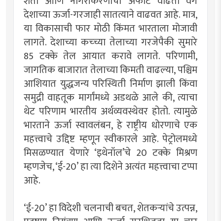
शेती आणि नागरीकरणाचा अफाट वाढता वेग
देशाच्या ऊर्जा-गरजाही सातत्याने वाढवत आहे. मात्र,
या विकासाची फार मोठी किंमत भारताला मोजावी
लागते. देशाच्या कच्च्या तेलाच्या गरजेपैकी सुमारे
85 टक्के तेल आयात करावे लागते. परिणामी,
जागतिक बाजारात तेलाच्या किमती वाढल्या, पश्चिम
आशियात युद्धजन्य परिस्थिती निर्माण झाली किंवा
समुद्री वाहतूक मार्गांमध्ये अडथळे आले की, त्याचा
थेट परिणाम भारतीय अर्थव्यवस्थेवर होतो. त्यामुळे
भारताने ऊर्जा स्वावलंबन, हे राष्ट्रीय धोरणाचे एक
महत्त्वाचे उद्दिष्ट म्हणून स्वीकारले आहे. पेट्रोलमध्ये
मिसळण्यात येणारे ‌‘इथेनॉल‌’चे 20 टक्के मिश्रण
म्हणजेच, ‌‘ई-20‌’ हा त्या दिशेने अत्यंत महत्त्वाचा टप्पा
आहे.
‌‘ई-20‌’ हा विदेशी चलनाची बचत, शेतकऱ्यांचे उत्पन्न,