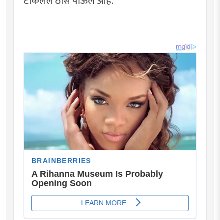
टाकलेले ठोस पाऊल आहे.