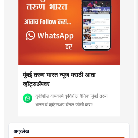
मुंबई तरुण भारत न्यूज मराठी आता
व्हॉट्सॲपवर
कृतिशील वाचकांचे कृतिशील दैनिक 'मुंबई तरुण
भारत'चं व्हॉट्सअप चॅनल फॉलो करा!
अग्रलेख