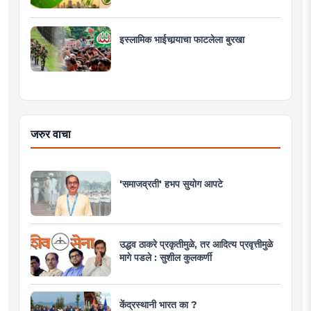
इस्लामिक भाईचार्‍याचा फाटलेला बुरखा
जरुर वाचा
'समाजव्रती' हभप सुयोग आपटे
उद्धव ठाकरे प्रकृतीमुळे, तर आदित्य प्रवृत्तीमुळे
मागे पडले : सुशील कुलकर्णी
केंद्रस्थानी भारत का ?