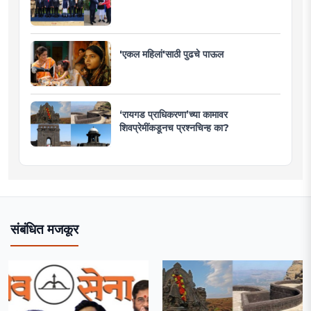
'एकल महिलां'साठी पुढचे पाऊल
‘रायगड प्राधिकरणा’च्या कामावर
शिवप्रेमींकडूनच प्रश्नचिन्ह का?
संबंधित मजकूर