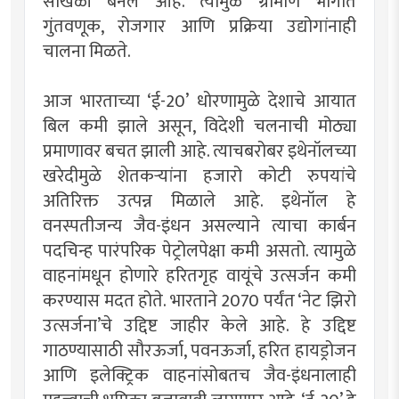
साखळी बनले आहे. त्यामुळे ग्रामीण भागात
गुंतवणूक, रोजगार आणि प्रक्रिया उद्योगांनाही
चालना मिळते.
आज भारताच्या ‌‘ई-20‌’ धोरणामुळे देशाचे आयात
बिल कमी झाले असून, विदेशी चलनाची मोठ्या
प्रमाणावर बचत झाली आहे. त्याचबरोबर इथेनॉलच्या
खरेदीमुळे शेतकऱ्यांना हजारो कोटी रुपयांचे
अतिरिक्त उत्पन्न मिळाले आहे. इथेनॉल हे
वनस्पतीजन्य जैव-इंधन असल्याने त्याचा कार्बन
पदचिन्ह पारंपरिक पेट्रोलपेक्षा कमी असतो. त्यामुळे
वाहनांमधून होणारे हरितगृह वायूंचे उत्सर्जन कमी
करण्यास मदत होते. भारताने 2070 पर्यंत ‌‘नेट झिरो
उत्सर्जना‌’चे उद्दिष्ट जाहीर केले आहे. हे उद्दिष्ट
गाठण्यासाठी सौरऊर्जा, पवनऊर्जा, हरित हायड्रोजन
आणि इलेक्ट्रिक वाहनांसोबतच जैव-इंधनालाही