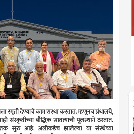
 स्मृती देण्याचे काम संस्था करतात. म्हणूनच ग्रंथालये,
ही संस्कृतीच्या बौद्धिक सातत्याची मूलस्थाने ठरतात.
तक सुरु आहे. अलीकडेच झालेल्या या संस्थेच्या