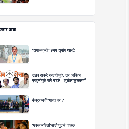
जरुर वाचा
'समाजव्रती' हभप सुयोग आपटे
उद्धव ठाकरे प्रकृतीमुळे, तर आदित्य
प्रवृत्तीमुळे मागे पडले : सुशील कुलकर्णी
केंद्रस्थानी भारत का ?
'एकल महिलां'साठी पुढचे पाऊल