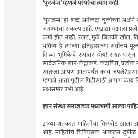
‌‘पुनर्जन्म‌’ म्हणजे परंपरेचा त्याग नव्हे!
‌‘पुनर्जन्म‌’ हा शब्द अनेकदा चुकीच्या अर्था
जगण्याचा संकल्प आहे. एखाद्या वृक्षाला प्रत्
कमी होत नाही. उलट, मुळे जितकी खोल, तितकी
भविष्य हे त्यांच्या इतिहासाच्या सर्वोत्तम मूल
तिच्या भूमिकेचे रूपांतर होय! संग्रहापासून सं
सार्वजनिक ज्ञान-केंद्राकडे. कदाचित, प्रत्ये
स्वतःला आपण आतापर्यंत काय जपले?असा प्रश्न
म्हणजे आता पुढील पिढीसाठी आपण काय निर
प्रश्नासमोर उभी आहे.
ज्ञान संस्था समाजाच्या मध्यभागी आल्या पाहि
21व्या शतकात माहितीचा विस्फोट झाला अ
आहे. माहितीचे चिकित्सक आकलन दुर्मीळ झा