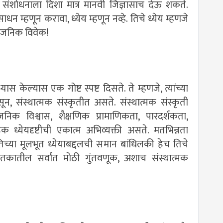
तु संशोधनाला दिशा मात्र मानवी जिज्ञासाच देऊ शकते.
साधन म्हणून करावा, ध्येय म्हणून नव्हे. तिचे ध्येय म्हणजे
्वजनिक विवेक!
ास केल्यास एक गोष्ट स्पष्ट दिसते. ते म्हणजे, त्यांच्या
त नसून, संस्थात्मक संस्कृतीत असते. संस्थात्मक संस्कृती
निक विश्वास, शैक्षणिक प्रामाणिकता, पारदर्शकता,
ध्येयदृष्टीची एकात्म अभिव्यक्ती असते. मतभिन्नता
ु तिच्या मूलभूत ध्येयाबद्दलची समान बांधिलकी हेच तिचे
ा शतकातील सर्वांत मोठी गुंतवणूक, अशाच संस्थात्मक