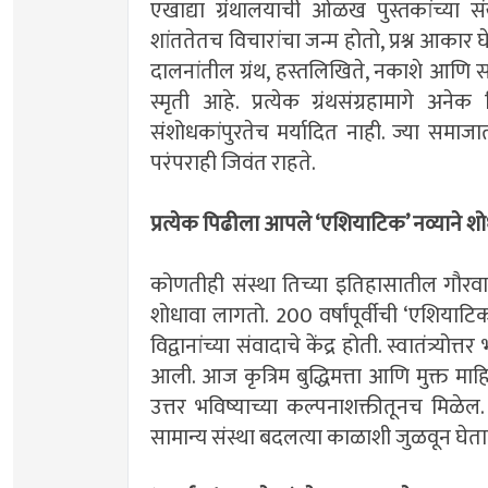
एखाद्या ग्रंथालयाची ओळख पुस्तकांच्या संख
शांततेतच विचारांचा जन्म होतो, प्रश्न आकार
दालनांतील ग्रंथ, हस्तलिखिते, नकाशे आणि संद
स्मृती आहे. प्रत्येक ग्रंथसंग्रहामागे अनेक
संशोधकांपुरतेच मर्यादित नाही. ज्या समाज
परंपराही जिवंत राहते.
प्रत्येक पिढीला आपले ‘एशियाटिक‌’ नव्याने शो
कोणतीही संस्था तिच्या इतिहासातील गौरवाव
शोधावा लागतो. 200 वर्षांपूर्वीची ‌‘एशियाटिक‌
विद्वानांच्या संवादाचे केंद्र होती. स्वातंत्र्
आली. आज कृत्रिम बुद्धिमत्ता आणि मुक्त माह
उत्तर भविष्याच्या कल्पनाशक्तीतूनच मिळ
सामान्य संस्था बदलत्या काळाशी जुळवून घेत