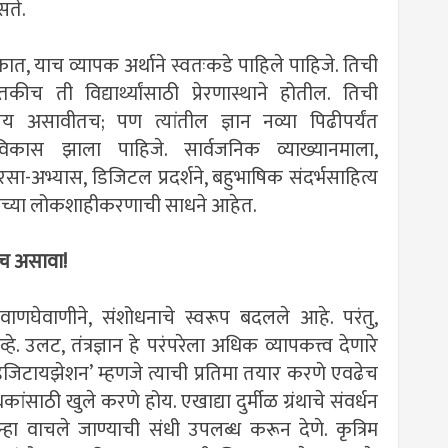
सते.
ात, याच व्यापक अर्थाने स्वतःकडे पाहिले पाहिजे. तिची
 ती विद्यार्थ्यांसाठी प्रेरणास्थाने होतील. तिची
षय असावीतच; पण त्यांतील ज्ञान नव्या पिढीपर्यंत
विकास झाला पाहिजे. सार्वजनिक व्याख्यानमाला,
वारसा-अभ्यास, डिजिटल प्रदर्शने, बहुभाषिक संदर्भसाहित्य
्ञानाच्या लोकशाहीकरणाची साधने आहेत.
चाच असावा!
देवाणघेवाणीने, संशोधनाचे स्वरूप बदलले आहे. परंतु,
व्हे. उलट, तंत्रज्ञान हे परंपरेला अधिक व्यापकत्त्व देणारे
िजिटायझेशन‌’ म्हणजे त्याची प्रतिमा तयार करणे एवढेच
साठी खुले करणे होय. एखाद्या दुर्मीळ ग्रंथाचे संवर्धन
पुन्हा वाचले जाण्याची संधी उपलब्ध करून देणे. कृत्रिम