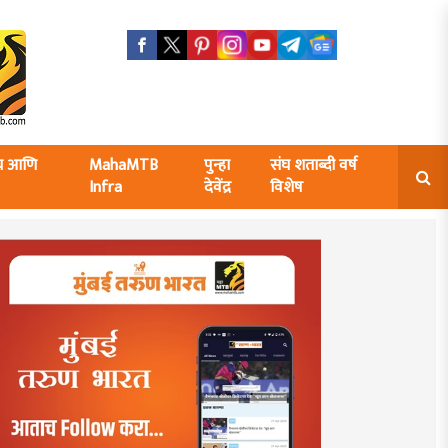
ंघ आणि
MahaMTB
पुन्हा
संघ शताब्दी वर्ष
Infra
देवेंद्र
विशेष