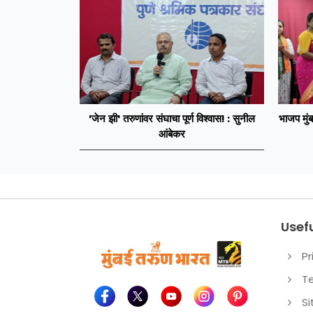
'जेन झी' तरुणांवर संघाचा पूर्ण विश्वास! : सुनील
भाजप मुंब
आंबेकर
Usefu
Pr
T
S