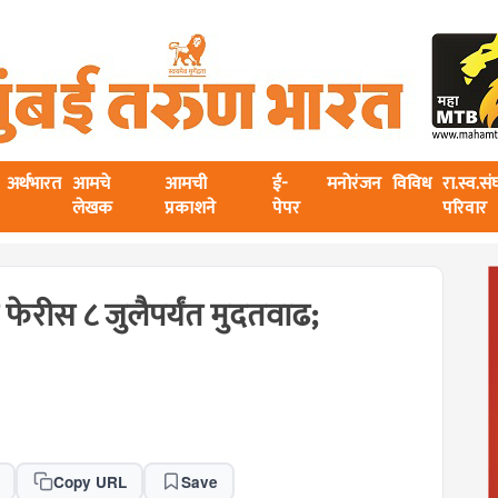
अर्थभारत
आमचे
आमची
ई-
मनोरंजन
विविध
रा.स्व.स
लेखक
प्रकाशने
पेपर
परिवार
ेष फेरीस ८ जुलैपर्यंत मुदतवाढ;
Copy URL
Save