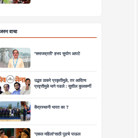
जरुर वाचा
'समाजव्रती' हभप सुयोग आपटे
उद्धव ठाकरे प्रकृतीमुळे, तर आदित्य
प्रवृत्तीमुळे मागे पडले : सुशील कुलकर्णी
केंद्रस्थानी भारत का ?
'एकल महिलां'साठी पुढचे पाऊल