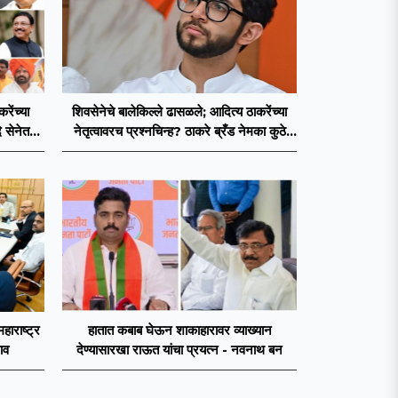
ेंच्या
शिवसेनेचे बालेकिल्ले ढासळले; आदित्य ठाकरेंच्या
 सेनेत
नेतृत्वावरच प्रश्नचिन्ह? ठाकरे ब्रँड नेमका कुठे
चुकला?
महाराष्ट्र
हातात कबाब घेऊन शाकाहारावर व्याख्यान
ाव
देण्यासारखा राऊत यांचा प्रयत्न - नवनाथ बन