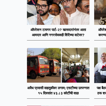
ऑपरेशन टायगर पार्ट-२? खासदारांनंतर आता
ऑपरेश
आमदार आणि नगरसेवकही शिंदेंच्या वाटेवर?
करण्य
आमदारां
अवैध प्रवासी वाहतुकीवर लगाम; एसटीच्या उत्पन्नात
पक्ष बै
१५ दिवसांत ४३.८३ कोटींची वाढ!
ठरू शक