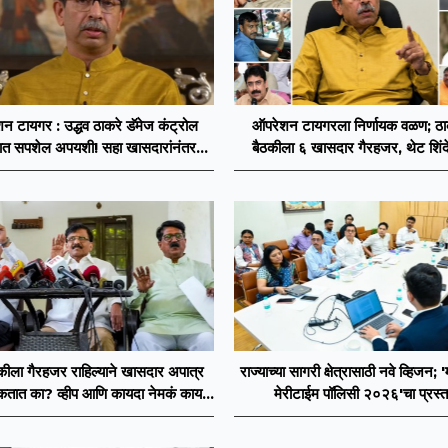
न टायगर : उद्धव ठाकरे डॅमेज कंट्रोल
ऑपरेशन टायगरला निर्णायक वळण; ठाकर
ात सपशेल अपयशी! सहा खासदारांनंतर
बैठकीला ६ खासदार गैरहजर, थेट शिंदे
सह नगरसेवकही शिंदेंकडे जाण्याच्या चर्चा
विलीन होण्याचा प्रस्ताव?
सुरू
ठकीला गैरहजर राहिल्याने खासदार अपात्र
राज्याच्या सागरी क्षेत्रासाठी नवे व्हिजन; '
तात का? व्हीप आणि कायदा नेमकं काय
मेरीटाईम पॉलिसी २०२६'चा प्रस्त
सांगतो?