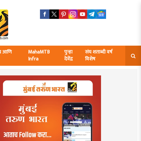
ंघ आणि
MahaMTB
पुन्हा
संघ शताब्दी वर्ष
Infra
देवेंद्र
विशेष