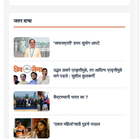
जरुर वाचा
'समाजव्रती' हभप सुयोग आपटे
उद्धव ठाकरे प्रकृतीमुळे, तर आदित्य प्रवृत्तीमुळे
मागे पडले : सुशील कुलकर्णी
केंद्रस्थानी भारत का ?
'एकल महिलां'साठी पुढचे पाऊल