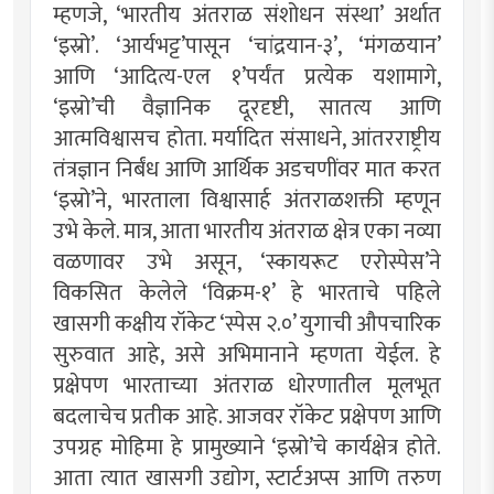
म्हणजे, ‘भारतीय अंतराळ संशोधन संस्था’ अर्थात
‘इस्रो’. ‘आर्यभट्ट’पासून ‘चांद्रयान-३’, ‘मंगळयान’
आणि ‘आदित्य-एल १’पर्यंत प्रत्येक यशामागे,
‘इस्रो’ची वैज्ञानिक दूरदृष्टी, सातत्य आणि
आत्मविश्वासच होता. मर्यादित संसाधने, आंतरराष्ट्रीय
तंत्रज्ञान निर्बंध आणि आर्थिक अडचणींवर मात करत
‘इस्रो’ने, भारताला विश्वासार्ह अंतराळशक्ती म्हणून
उभे केले. मात्र, आता भारतीय अंतराळ क्षेत्र एका नव्या
वळणावर उभे असून, ‘स्कायरूट एरोस्पेस’ने
विकसित केलेले ‘विक्रम-१’ हे भारताचे पहिले
खासगी कक्षीय रॉकेट ‘स्पेस २.०’ युगाची औपचारिक
सुरुवात आहे, असे अभिमानाने म्हणता येईल. हे
प्रक्षेपण भारताच्या अंतराळ धोरणातील मूलभूत
बदलाचेच प्रतीक आहे. आजवर रॉकेट प्रक्षेपण आणि
उपग्रह मोहिमा हे प्रामुख्याने ‘इस्रो’चे कार्यक्षेत्र होते.
आता त्यात खासगी उद्योग, स्टार्टअप्स आणि तरुण