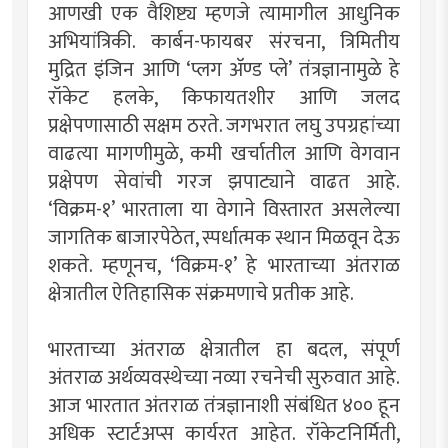
आणखी एक वैशिष्ट्य म्हणजे त्यामागील आधुनिक
अभियांत्रिकी. कार्बन-फायबर संरचना, त्रिमितीय
मुद्रित इंजिन आणि ‘प्लग अ‍ॅण्ड प्ले’ तंत्रज्ञानामुळे हे
रॉकेट हलके, किफायतशीर आणि जलद
प्रक्षेपणासाठी सक्षम ठरते. जगभरात लघु उपग्रहांच्या
वाढत्या मागणीमुळे, कमी खर्चातील आणि वेगवान
प्रक्षेपण सेवांची गरज झपाट्याने वाढत आहे.
‘विक्रम-१’ भारताला या वेगाने विस्तारत असलेल्या
जागतिक बाजारपेठेत, स्पर्धात्मक स्थान मिळवून देऊ
शकते. म्हणूनच, ‘विक्रम-१’ हे भारताच्या अंतराळ
क्षेत्रातील ऐतिहासिक संक्रमणाचे प्रतीक आहे.
भारताच्या अंतराळ क्षेत्रातील हा बदल, संपूर्ण
अंतराळ अर्थव्यवस्थेच्या नव्या रचनेची सुरुवात आहे.
आज भारतात अंतराळ तंत्रज्ञानाशी संबंधित ४०० हून
अधिक स्टार्टअप्स कार्यरत आहेत. रॉकेटनिर्मिती,