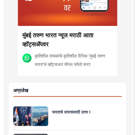
मुंबई तरुण भारत न्यूज मराठी आता
व्हॉट्सॲपवर
कृतिशील वाचकांचे कृतिशील दैनिक 'मुंबई तरुण
भारत'चं व्हॉट्सअप चॅनल फॉलो करा!
अग्रलेख
भारताचे वास्तववादी उत्तर !