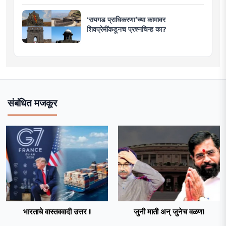
‘रायगड प्राधिकरणा’च्या कामावर
शिवप्रेमींकडूनच प्रश्नचिन्ह का?
संबंधित मजकूर
भारताचे वास्तववादी उत्तर !
जुनी माती अन् जुनेच वळण!