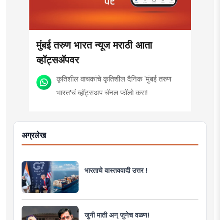
मुंबई तरुण भारत न्यूज मराठी आता
व्हॉट्सॲपवर
कृतिशील वाचकांचे कृतिशील दैनिक 'मुंबई तरुण
भारत'चं व्हॉट्सअप चॅनल फॉलो करा!
अग्रलेख
भारताचे वास्तववादी उत्तर !
जुनी माती अन् जुनेच वळण!