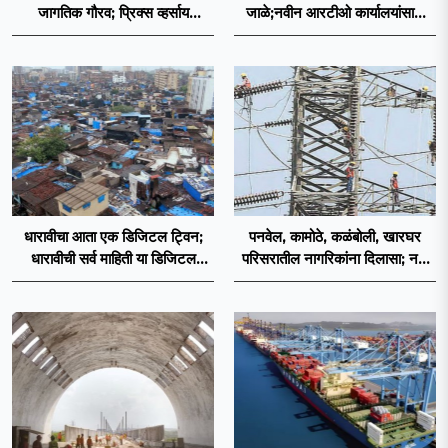
जागतिक गौरव; प्रिक्स व्हर्साय
जाळे;नवीन आरटीओ कार्यालयांसाठी
२०२६च्या यादीत स्थान
निकष निश्चित
धारावीचा आता एक डिजिटल ट्विन;
पनवेल, कामोठे, कळंबोली, खारघर
धारावीची सर्व माहिती या डिजिटल
परिसरातील नागरिकांना दिलासा; नवी
ट्विनमध्ये जतन
मुंबईत वीज पुरवठ्यासाठी महावितरणची
तातडीची उपाययोजना