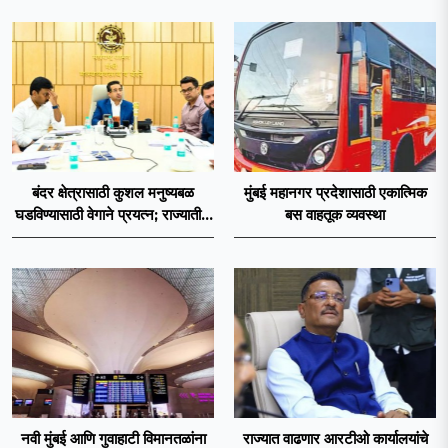
देणार : अश्विन मुद्गल
बंदर क्षेत्रासाठी कुशल मनुष्यबळ
मुंबई महानगर प्रदेशासाठी एकात्मिक
घडविण्यासाठी वेगाने प्रयत्न; राज्यातील
बस वाहतूक व्यवस्था
सहा आयटीआयमध्ये विशेष अभ्यासक्रम
- मंत्री नितेश राणे
नवी मुंबई आणि गुवाहाटी विमानतळांना
राज्यात वाढणार आरटीओ कार्यालयांचे