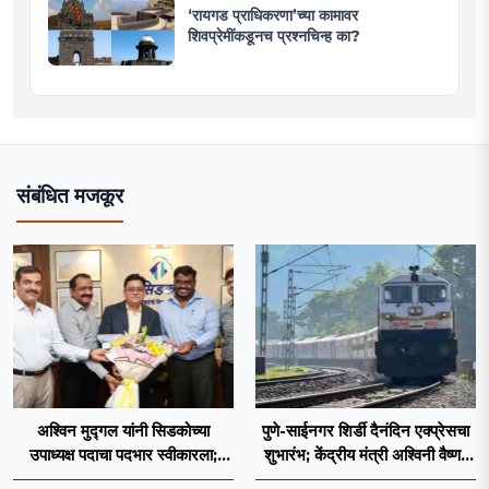
‘रायगड प्राधिकरणा’च्या कामावर
शिवप्रेमींकडूनच प्रश्नचिन्ह का?
संबंधित मजकूर
अश्विन मुद्गल यांनी सिडकोच्या
पुणे-साईनगर शिर्डी दैनंदिन एक्प्रेसचा
उपाध्यक्ष पदाचा पदभार स्वीकारला;
शुभारंभ; केंद्रीय मंत्री अश्विनी वैष्णव
प्रकल्प वेळेत पूर्ण करण्यास प्राधान्य
दाखवणार हिरवा झेंडा