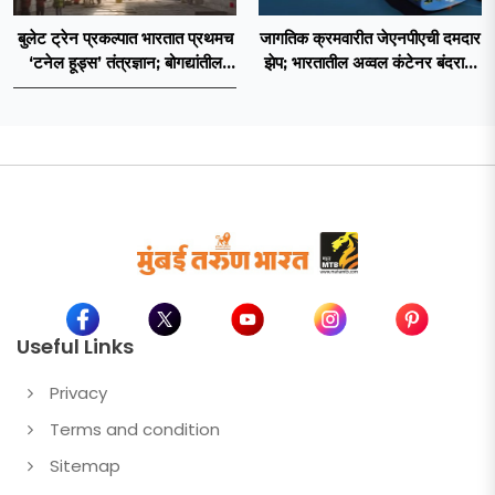
बुलेट ट्रेन प्रकल्पात भारतात प्रथमच
जागतिक क्रमवारीत जेएनपीएची दमदार
‘टनेल हूड्स’ तंत्रज्ञान; बोगद्यांतील
झेप; भारतातील अव्वल कंटेनर बंदराचा
दाबलहरी आणि आवाजावर
मान कायम
नियंत्रण;प्रवास अधिक सुरक्षित व
आरामदायी होणार
Useful Links
Privacy
Terms and condition
Sitemap