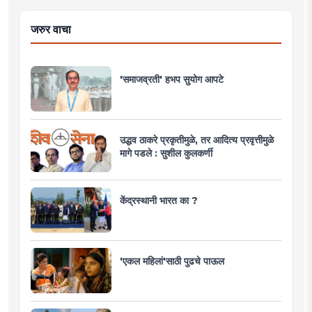
जरुर वाचा
'समाजव्रती' हभप सुयोग आपटे
उद्धव ठाकरे प्रकृतीमुळे, तर आदित्य प्रवृत्तीमुळे
मागे पडले : सुशील कुलकर्णी
केंद्रस्थानी भारत का ?
'एकल महिलां'साठी पुढचे पाऊल