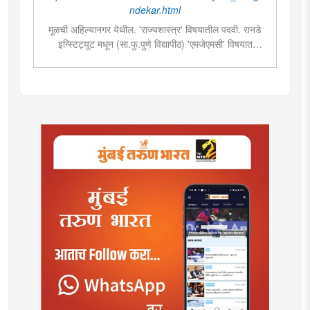
ndekar.html
मूळची अहिल्यानगर येथील. 'राज्यशास्त्र' विषयातील पदवी. रानडे
इन्स्टिट्यूट मधून (सा.फु.पुणे विद्यापीठ) 'एमजेएमसी' विषयात
पदव्युत्तर शिक्षण. २०१९मध्ये मुंबई तरुण भारतमध्ये 'मंत्रालय
प्रतिनिधी' या पदावर रुजू. सद्यस्थितीत 'इन्फ्रास्ट्रक्चर आणि
डेव्हलपमेंट' विशेष प्रतिनिधी म्हणून कार्यरत. राज्यातील पायाभूत
सुविधांविषयी फिल्ड रिपोर्ट आणि लेखनात रस.